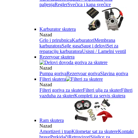
paljenja
Regler
Svećica i kapa svećice
Karburator skutera
Nazad
Grlo i prirubnica
Karburatori
Membrana
karburatora
Sajle gasa
Saug i delovi
Set za
reparaciju karburatora
Usisni / Lamelni ventil
Rezervoar skutera
Nazad
Pumpa goriva
Rezervoar goriva
Slavina goriva
Filteri skutera
Nazad
Filteri goriva za skuter
Filteri ulja za skuter
Filteri
vazduha za skuter
Kompleti za servis skutera
Ram skutera
Nazad
Amortizeri i trap
Kilometar sat za skutere
Kontakt
brave
Prekidači
Retrovizori
Sijalice za