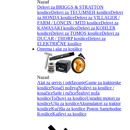
Nazad
Delovi za BRIGGS & STRATTON
kosilice
Delovi za TECUMSEH kosilice
Delovi
za HONDA kosilice
Delovi za VILLAGER /
FARM / LONCIN / MTD kosilice
Delovi za
KAWASAKI kosilice
Delovi za KOHLER
kosilice
Delovi za TOMOS kosilice
Delovi za
DUCAR / THORP kosilice
Delovi za
ELEKTRIČNE kosilice
Oprema i alat za kosilice
Nazad
Alat za servis i održavanje
Gume za traktorske
kosilice
Nosači noževa
Noževi za kosilice /
kosačice
Sajle i ručice
Šrafovi noža
kosilice
Točkovi za kosilice
Ugradni motori za
kosilice
Ulja za kosilice
Akumulatori za traktor
kosilice
Kućišta za kosilice
Pogon Samohodne
Kosilice
Kaiševi za kosilice