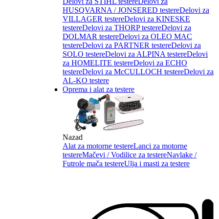
Delovi za STIHL testere
Delovi za
HUSQVARNA / JONSERED testere
Delovi za
VILLAGER testere
Delovi za KINESKE
testere
Delovi za THORP testere
Delovi za
DOLMAR testere
Delovi za OLEO MAC
testere
Delovi za PARTNER testere
Delovi za
SOLO testere
Delovi za ALPINA testere
Delovi
za HOMELITE testere
Delovi za ECHO
testere
Delovi za McCULLOCH testere
Delovi za
AL-KO testere
Oprema i alat za testere
Nazad
Alat za motorne testere
Lanci za motorne
testere
Mačevi / Vodilice za testere
Navlake /
Futrole mača testere
Ulja i masti za testere