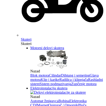
Skuteri
Skuteri
Motorni delovi skutera
Nazad
Blok motora
Cilindar
Dihtung i semering
Glava
motora
Klip i karike
Radilica i klipnjača
Rashladni
sistem
Sistem podmazivanja
Zupčenje motora
Elektroinstalacija skutera
Nazad
Automat žmigavca
Bobina
Elektronika
CDI
Magnet
Osigurač / Otpornik
Ploča