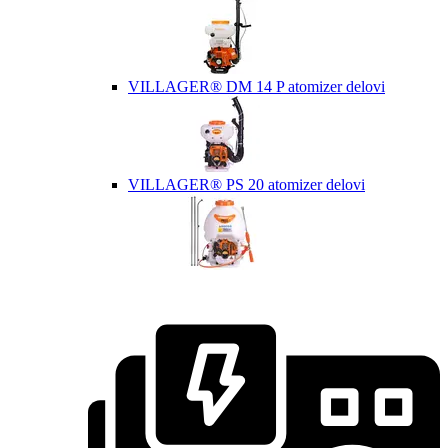
VILLAGER® DM 14 P atomizer delovi
VILLAGER® PS 20 atomizer delovi