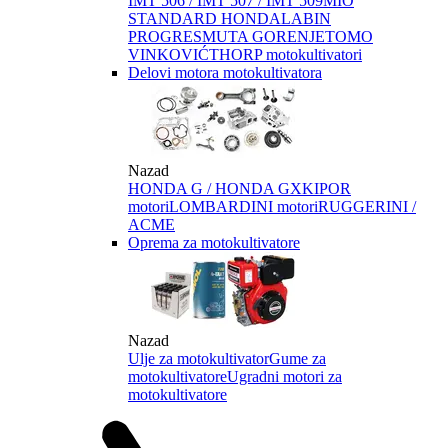
IMT 506 / IMT 507 / IMT 509
MIO
STANDARD HONDA
LABIN
PROGRES
MUTA GORENJE
TOMO
VINKOVIĆ
THORP motokultivatori
Delovi motora motokultivatora
Nazad
HONDA G / HONDA GX
KIPOR
motori
LOMBARDINI motori
RUGGERINI /
ACME
Oprema za motokultivatore
Nazad
Ulje za motokultivator
Gume za
motokultivatore
Ugradni motori za
motokultivatore