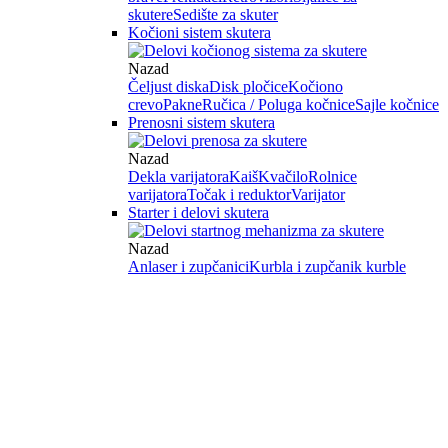
skutere
Sedište za skuter
Kočioni sistem skutera
Nazad
Čeljust diska
Disk pločice
Kočiono
crevo
Pakne
Ručica / Poluga kočnice
Sajle kočnice
Prenosni sistem skutera
Nazad
Dekla varijatora
Kaiš
Kvačilo
Rolnice
varijatora
Točak i reduktor
Varijator
Starter i delovi skutera
Nazad
Anlaser i zupčanici
Kurbla i zupčanik kurble