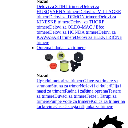
Nazad
Delovi za STIHL trimere
Delovi za
HUSQVARNA trimere
Delovi za VILLAGER
trimere
Delovi za DEMON trimere
Delovi za
KINESKE trimere
Delovi za THORP
trimere
Delovi za OLEO-MAC / Efco
trimere
Delovi za HONDA trimere
Delovi za
KAWASAKI trimere
Delovi za ELEKTRIČNE
trimere
Oprema i dodaci za trimere
Nazad
Ugradni motori za trimere
Glave za trimere sa
strunom
Struna za trimer
Noževi i cirkulari
Ulja i
masti za trimere
Radna i zaštitna oprema
Testere
za trimere
Duvači za trimere
Freze i Tarupi za
trimere
Pumpe vode za trimere
Kolica za trimer na
točkovima
Čistač snega i šljunka za trimere