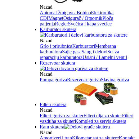
Nazad
Automat žmigavca
Bobina
Elektronika
CDI
Magnet
Osigurač / Otpornik
Ploča
paljenja
Regler
Svećica i kapa svećice
Karburator skutera
Nazad
Grlo i prirubnica
Karburatori
Membrana
karburatora
Sajle gasa
Saug i delovi
Set za
reparaciju karburatora
Usisni / Lamelni ventil
Rezervoar skutera
Nazad
Pumpa goriva
Rezervoar goriva
Slavina goriva
Filteri skutera
Nazad
Filteri goriva za skuter
Filteri ulja za skuter
Filteri
vazduha za skuter
Kompleti za servis skutera
Ram skutera
Nazad
Amortizeri i trap
Kilometar sat za skutere
Kontakt