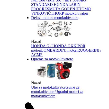
IMT 506 / IMT 507 / IMT 509
MIO
STANDARD HONDA
LABIN
PROGRES
MUTA GORENJE
TOMO
VINKOVIĆ
THORP motokultivatori
Delovi motora motokultivatora
Nazad
HONDA G / HONDA GX
KIPOR
motori
LOMBARDINI motori
RUGGERINI /
ACME
Oprema za motokultivatore
Nazad
Ulje za motokultivator
Gume za
motokultivatore
Ugradni motori za
motokultivatore