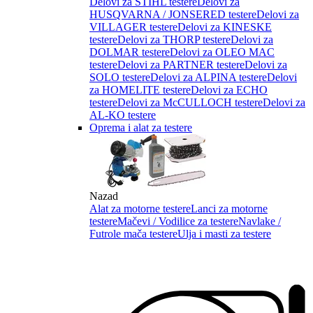
Delovi za STIHL testere
Delovi za
HUSQVARNA / JONSERED testere
Delovi za
VILLAGER testere
Delovi za KINESKE
testere
Delovi za THORP testere
Delovi za
DOLMAR testere
Delovi za OLEO MAC
testere
Delovi za PARTNER testere
Delovi za
SOLO testere
Delovi za ALPINA testere
Delovi
za HOMELITE testere
Delovi za ECHO
testere
Delovi za McCULLOCH testere
Delovi za
AL-KO testere
Oprema i alat za testere
Nazad
Alat za motorne testere
Lanci za motorne
testere
Mačevi / Vodilice za testere
Navlake /
Futrole mača testere
Ulja i masti za testere