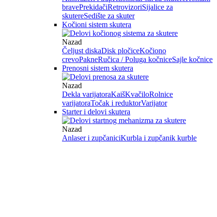
brave
Prekidači
Retrovizori
Sijalice za
skutere
Sedište za skuter
Kočioni sistem skutera
Nazad
Čeljust diska
Disk pločice
Kočiono
crevo
Pakne
Ručica / Poluga kočnice
Sajle kočnice
Prenosni sistem skutera
Nazad
Dekla varijatora
Kaiš
Kvačilo
Rolnice
varijatora
Točak i reduktor
Varijator
Starter i delovi skutera
Nazad
Anlaser i zupčanici
Kurbla i zupčanik kurble