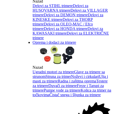
Nazad
Delovi za STIHL trimere
Delovi za
HUSQVARNA trimere
Delovi za VILLAGER
trimere
Delovi za DEMON trimere
Delovi za
KINESKE trimere
Delovi za THORP
trimere
Delovi za OLEO-MAC / Efco
trimere
Delovi za HONDA trimere
Delovi za
KAWASAKI trimere
Delovi za ELEKTRIČNE
trimere
Oprema i dodaci za trimere
Nazad
Ugradni motori za trimere
Glave za trimere sa
strunom
Struna za trimer
Noževi i cirkulari
Ulja i
masti za trimere
Radna i zaštitna oprema
Testere
za trimere
Duvači za trimere
Freze i Tarupi za
trimere
Pumpe vode za trimere
Kolica za trimer na
točkovima
Čistač snega i šljunka za trimere