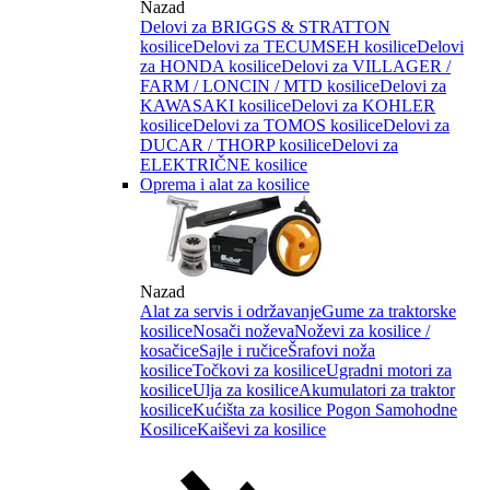
Nazad
Delovi za BRIGGS & STRATTON
kosilice
Delovi za TECUMSEH kosilice
Delovi
za HONDA kosilice
Delovi za VILLAGER /
FARM / LONCIN / MTD kosilice
Delovi za
KAWASAKI kosilice
Delovi za KOHLER
kosilice
Delovi za TOMOS kosilice
Delovi za
DUCAR / THORP kosilice
Delovi za
ELEKTRIČNE kosilice
Oprema i alat za kosilice
Nazad
Alat za servis i održavanje
Gume za traktorske
kosilice
Nosači noževa
Noževi za kosilice /
kosačice
Sajle i ručice
Šrafovi noža
kosilice
Točkovi za kosilice
Ugradni motori za
kosilice
Ulja za kosilice
Akumulatori za traktor
kosilice
Kućišta za kosilice
Pogon Samohodne
Kosilice
Kaiševi za kosilice