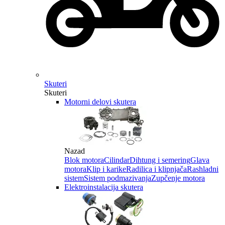
Skuteri
Skuteri
Motorni delovi skutera
Nazad
Blok motora
Cilindar
Dihtung i semering
Glava
motora
Klip i karike
Radilica i klipnjača
Rashladni
sistem
Sistem podmazivanja
Zupčenje motora
Elektroinstalacija skutera