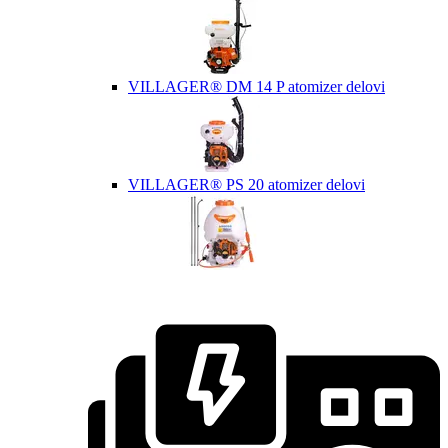
VILLAGER® DM 14 P atomizer delovi
VILLAGER® PS 20 atomizer delovi