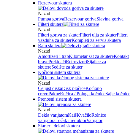
Rezervoar skutera
Nazad
Pumpa goriva
Rezervoar goriva
Slavina goriva
Filteri skutera
Nazad
Filteri goriva za skuter
Filteri ulja za skuter
Filteri
vazduha za skuter
Kompleti za servis skutera
Ram skutera
Nazad
Amortizeri i trap
Kilometar sat za skutere
Kontakt
brave
Prekidači
Retrovizori
Sijalice za
skutere
Sedište za skuter
Kočioni sistem skutera
Nazad
Čeljust diska
Disk pločice
Kočiono
crevo
Pakne
Ručica / Poluga kočnice
Sajle kočnice
Prenosni sistem skutera
Nazad
Dekla varijatora
Kaiš
Kvačilo
Rolnice
varijatora
Točak i reduktor
Varijator
Starter i delovi skutera