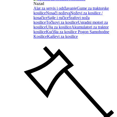
Nazad
Alat za servis i održavanje
Gume za traktorske
kosilice
Nosači noževa
Noževi za kosilice /
kosačice
Sajle i ručice
Šrafovi noža
kosilice
Točkovi za kosilice
Ugradni motori za
kosilice
Ulja za kosilice
Akumulatori za traktor
kosilice
Kućišta za kosilice
Pogon Samohodne
Kosilice
Kaiševi za kosilice