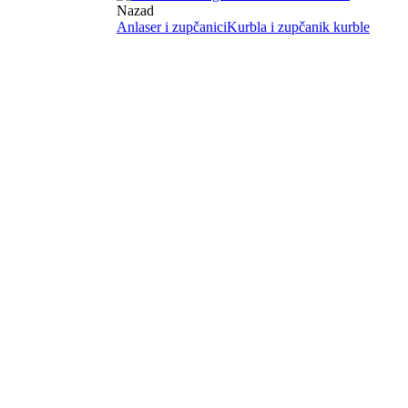
Nazad
Anlaser i zupčanici
Kurbla i zupčanik kurble