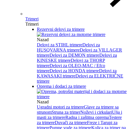
Trimeri
Trimeri
Rezervni delovi za trimere
Nazad
Delovi za STIHL trimere
Delovi za
HUSQVARNA trimere
Delovi za VILLAGER
trimere
Delovi za DEMON trimere
Delovi za
KINESKE trimere
Delovi za THORP
trimere
Delovi za OLEO-MAC / Efco
trimere
Delovi za HONDA trimere
Delovi za
KAWASAKI trimere
Delovi za ELEKTRIČNE
trimere
Oprema i dodaci za trimere
Nazad
Ugradni motori za trimere
Glave za trimere sa
strunom
Struna za trimer
Noževi i cirkulari
Ulja i
masti za trimere
Radna i zaštitna oprema
Testere
za trimere
Duvači za trimere
Freze i Tarupi za
trimere
Pumpe vode za trimere
Kolica za trimer na