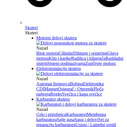
Skuteri
Skuteri
Motorni delovi skutera
Nazad
Blok motora
Cilindar
Dihtung i semering
Glava
motora
Klip i karike
Radilica i klipnjača
Rashladni
sistem
Sistem podmazivanja
Zupčenje motora
Elektroinstalacija skutera
Nazad
Automat žmigavca
Bobina
Elektronika
CDI
Magnet
Osigurač / Otpornik
Ploča
paljenja
Regler
Svećica i kapa svećice
Karburator skutera
Nazad
Grlo i prirubnica
Karburatori
Membrana
karburatora
Sajle gasa
Saug i delovi
Set za
reparaciju karburatora
Usisni / Lamelni ventil