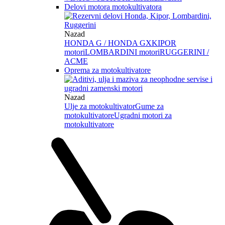
Delovi motora motokultivatora
Nazad
HONDA G / HONDA GX
KIPOR
motori
LOMBARDINI motori
RUGGERINI /
ACME
Oprema za motokultivatore
Nazad
Ulje za motokultivator
Gume za
motokultivatore
Ugradni motori za
motokultivatore