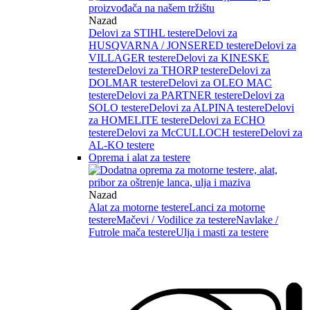
Nazad
Delovi za STIHL testere
Delovi za
HUSQVARNA / JONSERED testere
Delovi za
VILLAGER testere
Delovi za KINESKE
testere
Delovi za THORP testere
Delovi za
DOLMAR testere
Delovi za OLEO MAC
testere
Delovi za PARTNER testere
Delovi za
SOLO testere
Delovi za ALPINA testere
Delovi
za HOMELITE testere
Delovi za ECHO
testere
Delovi za McCULLOCH testere
Delovi za
AL-KO testere
Oprema i alat za testere
Nazad
Alat za motorne testere
Lanci za motorne
testere
Mačevi / Vodilice za testere
Navlake /
Futrole mača testere
Ulja i masti za testere