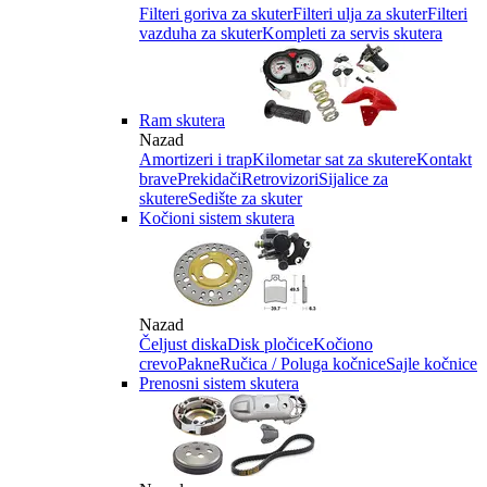
Filteri goriva za skuter
Filteri ulja za skuter
Filteri
vazduha za skuter
Kompleti za servis skutera
Ram skutera
Nazad
Amortizeri i trap
Kilometar sat za skutere
Kontakt
brave
Prekidači
Retrovizori
Sijalice za
skutere
Sedište za skuter
Kočioni sistem skutera
Nazad
Čeljust diska
Disk pločice
Kočiono
crevo
Pakne
Ručica / Poluga kočnice
Sajle kočnice
Prenosni sistem skutera