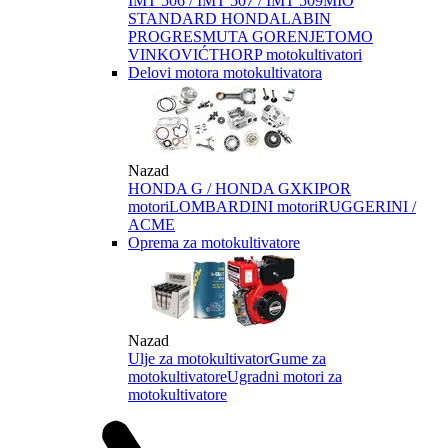
IMT 506 / IMT 507 / IMT 509
MIO
STANDARD HONDA
LABIN
PROGRES
MUTA GORENJE
TOMO
VINKOVIĆ
THORP motokultivatori
Delovi motora motokultivatora
Nazad
HONDA G / HONDA GX
KIPOR
motori
LOMBARDINI motori
RUGGERINI /
ACME
Oprema za motokultivatore
Nazad
Ulje za motokultivator
Gume za
motokultivatore
Ugradni motori za
motokultivatore