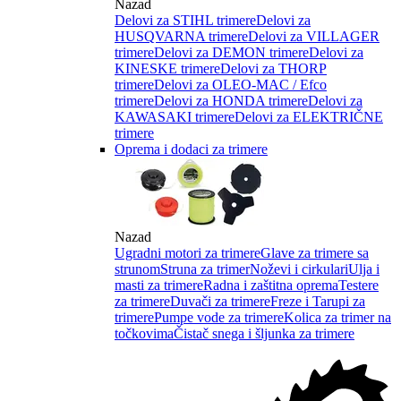
Nazad
Delovi za STIHL trimere
Delovi za
HUSQVARNA trimere
Delovi za VILLAGER
trimere
Delovi za DEMON trimere
Delovi za
KINESKE trimere
Delovi za THORP
trimere
Delovi za OLEO-MAC / Efco
trimere
Delovi za HONDA trimere
Delovi za
KAWASAKI trimere
Delovi za ELEKTRIČNE
trimere
Oprema i dodaci za trimere
Nazad
Ugradni motori za trimere
Glave za trimere sa
strunom
Struna za trimer
Noževi i cirkulari
Ulja i
masti za trimere
Radna i zaštitna oprema
Testere
za trimere
Duvači za trimere
Freze i Tarupi za
trimere
Pumpe vode za trimere
Kolica za trimer na
točkovima
Čistač snega i šljunka za trimere