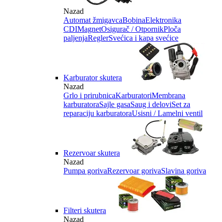
Nazad
Automat žmigavca
Bobina
Elektronika
CDI
Magnet
Osigurač / Otpornik
Ploča
paljenja
Regler
Svećica i kapa svećice
Karburator skutera
Nazad
Grlo i prirubnica
Karburatori
Membrana
karburatora
Sajle gasa
Saug i delovi
Set za
reparaciju karburatora
Usisni / Lamelni ventil
Rezervoar skutera
Nazad
Pumpa goriva
Rezervoar goriva
Slavina goriva
Filteri skutera
Nazad