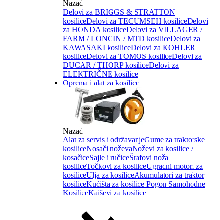
Nazad
Delovi za BRIGGS & STRATTON
kosilice
Delovi za TECUMSEH kosilice
Delovi
za HONDA kosilice
Delovi za VILLAGER /
FARM / LONCIN / MTD kosilice
Delovi za
KAWASAKI kosilice
Delovi za KOHLER
kosilice
Delovi za TOMOS kosilice
Delovi za
DUCAR / THORP kosilice
Delovi za
ELEKTRIČNE kosilice
Oprema i alat za kosilice
Nazad
Alat za servis i održavanje
Gume za traktorske
kosilice
Nosači noževa
Noževi za kosilice /
kosačice
Sajle i ručice
Šrafovi noža
kosilice
Točkovi za kosilice
Ugradni motori za
kosilice
Ulja za kosilice
Akumulatori za traktor
kosilice
Kućišta za kosilice
Pogon Samohodne
Kosilice
Kaiševi za kosilice