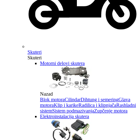
Skuteri
Skuteri
Motorni delovi skutera
Nazad
Blok motora
Cilindar
Dihtung i semering
Glava
motora
Klip i karike
Radilica i klipnjača
Rashladni
sistem
Sistem podmazivanja
Zupčenje motora
Elektroinstalacija skutera