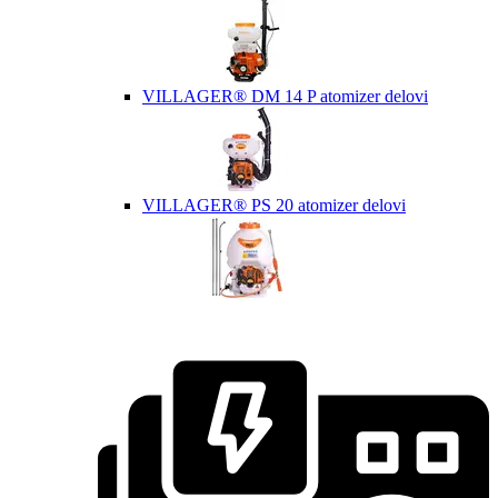
VILLAGER® DM 14 P atomizer delovi
VILLAGER® PS 20 atomizer delovi