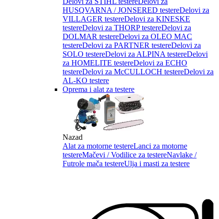
Delovi za STIHL testere
Delovi za
HUSQVARNA / JONSERED testere
Delovi za
VILLAGER testere
Delovi za KINESKE
testere
Delovi za THORP testere
Delovi za
DOLMAR testere
Delovi za OLEO MAC
testere
Delovi za PARTNER testere
Delovi za
SOLO testere
Delovi za ALPINA testere
Delovi
za HOMELITE testere
Delovi za ECHO
testere
Delovi za McCULLOCH testere
Delovi za
AL-KO testere
Oprema i alat za testere
Nazad
Alat za motorne testere
Lanci za motorne
testere
Mačevi / Vodilice za testere
Navlake /
Futrole mača testere
Ulja i masti za testere