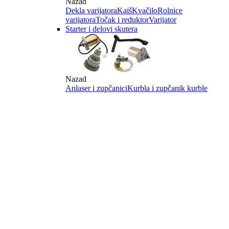
Nazad
Dekla varijatora
Kaiš
Kvačilo
Rolnice
varijatora
Točak i reduktor
Varijator
Starter i delovi skutera
Nazad
Anlaser i zupčanici
Kurbla i zupčanik kurble