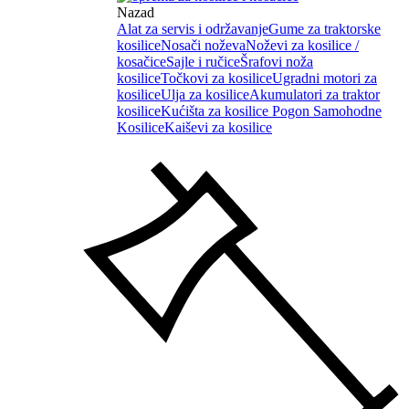
Nazad
Alat za servis i održavanje
Gume za traktorske
kosilice
Nosači noževa
Noževi za kosilice /
kosačice
Sajle i ručice
Šrafovi noža
kosilice
Točkovi za kosilice
Ugradni motori za
kosilice
Ulja za kosilice
Akumulatori za traktor
kosilice
Kućišta za kosilice
Pogon Samohodne
Kosilice
Kaiševi za kosilice