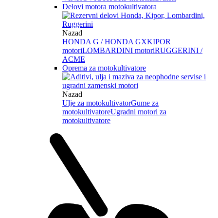
Delovi motora motokultivatora
Nazad
HONDA G / HONDA GX
KIPOR
motori
LOMBARDINI motori
RUGGERINI /
ACME
Oprema za motokultivatore
Nazad
Ulje za motokultivator
Gume za
motokultivatore
Ugradni motori za
motokultivatore