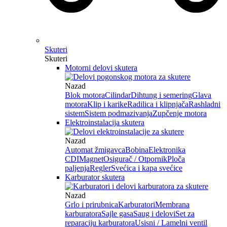
Skuteri
Skuteri
Motorni delovi skutera
Nazad
Blok motora
Cilindar
Dihtung i semering
Glava
motora
Klip i karike
Radilica i klipnjača
Rashladni
sistem
Sistem podmazivanja
Zupčenje motora
Elektroinstalacija skutera
Nazad
Automat žmigavca
Bobina
Elektronika
CDI
Magnet
Osigurač / Otpornik
Ploča
paljenja
Regler
Svećica i kapa svećice
Karburator skutera
Nazad
Grlo i prirubnica
Karburatori
Membrana
karburatora
Sajle gasa
Saug i delovi
Set za
reparaciju karburatora
Usisni / Lamelni ventil