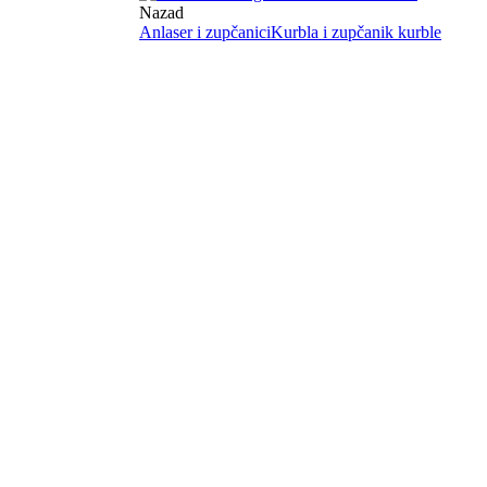
Nazad
Anlaser i zupčanici
Kurbla i zupčanik kurble