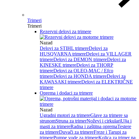
Trimeri
Trimeri
Rezervni delovi za trimere
Nazad
Delovi za STIHL trimere
Delovi za
HUSQVARNA trimere
Delovi za VILLAGER
trimere
Delovi za DEMON trimere
Delovi za
KINESKE trimere
Delovi za THORP
trimere
Delovi za OLEO-MAC / Efco
trimere
Delovi za HONDA trimere
Delovi za
KAWASAKI trimere
Delovi za ELEKTRIČNE
trimere
Oprema i dodaci za trimere
Nazad
Ugradni motori za trimere
Glave za trimere sa
strunom
Struna za trimer
Noževi i cirkulari
Ulja i
masti za trimere
Radna i zaštitna oprema
Testere
za trimere
Duvači za trimere
Freze i Tarupi za
trimere
Pumpe vode za trimere
Kolica za trimer na