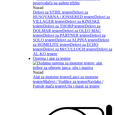
Nazad
Delovi za STIHL testere
Delovi za
HUSQVARNA / JONSERED testere
Delovi za
VILLAGER testere
Delovi za KINESKE
testere
Delovi za THORP testere
Delovi za
DOLMAR testere
Delovi za OLEO MAC
testere
Delovi za PARTNER testere
Delovi za
SOLO testere
Delovi za ALPINA testere
Delovi
za HOMELITE testere
Delovi za ECHO
testere
Delovi za McCULLOCH testere
Delovi za
AL-KO testere
Oprema i alat za testere
Nazad
Alat za motorne testere
Lanci za motorne
testere
Mačevi / Vodilice za testere
Navlake /
Futrole mača testere
Ulja i masti za testere