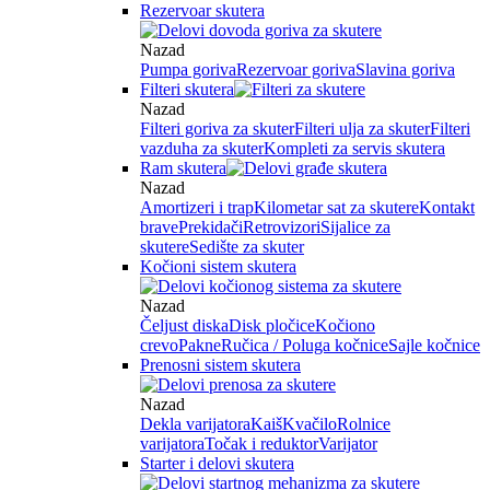
Rezervoar skutera
Nazad
Pumpa goriva
Rezervoar goriva
Slavina goriva
Filteri skutera
Nazad
Filteri goriva za skuter
Filteri ulja za skuter
Filteri
vazduha za skuter
Kompleti za servis skutera
Ram skutera
Nazad
Amortizeri i trap
Kilometar sat za skutere
Kontakt
brave
Prekidači
Retrovizori
Sijalice za
skutere
Sedište za skuter
Kočioni sistem skutera
Nazad
Čeljust diska
Disk pločice
Kočiono
crevo
Pakne
Ručica / Poluga kočnice
Sajle kočnice
Prenosni sistem skutera
Nazad
Dekla varijatora
Kaiš
Kvačilo
Rolnice
varijatora
Točak i reduktor
Varijator
Starter i delovi skutera