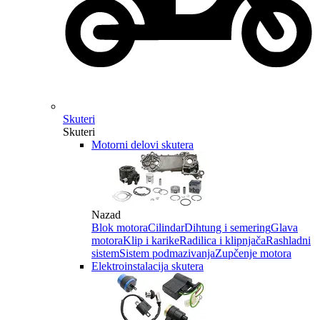
Skuteri
Skuteri
Motorni delovi skutera
Nazad
Blok motora
Cilindar
Dihtung i semering
Glava
motora
Klip i karike
Radilica i klipnjača
Rashladni
sistem
Sistem podmazivanja
Zupčenje motora
Elektroinstalacija skutera