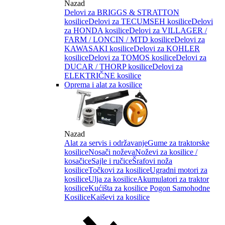
Nazad
Delovi za BRIGGS & STRATTON
kosilice
Delovi za TECUMSEH kosilice
Delovi
za HONDA kosilice
Delovi za VILLAGER /
FARM / LONCIN / MTD kosilice
Delovi za
KAWASAKI kosilice
Delovi za KOHLER
kosilice
Delovi za TOMOS kosilice
Delovi za
DUCAR / THORP kosilice
Delovi za
ELEKTRIČNE kosilice
Oprema i alat za kosilice
Nazad
Alat za servis i održavanje
Gume za traktorske
kosilice
Nosači noževa
Noževi za kosilice /
kosačice
Sajle i ručice
Šrafovi noža
kosilice
Točkovi za kosilice
Ugradni motori za
kosilice
Ulja za kosilice
Akumulatori za traktor
kosilice
Kućišta za kosilice
Pogon Samohodne
Kosilice
Kaiševi za kosilice