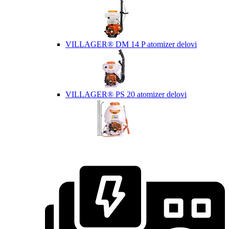
VILLAGER® DM 14 P atomizer delovi
VILLAGER® PS 20 atomizer delovi