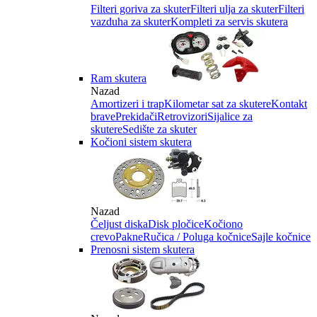
Filteri goriva za skuter
Filteri ulja za skuter
Filteri
vazduha za skuter
Kompleti za servis skutera
Ram skutera
Nazad
Amortizeri i trap
Kilometar sat za skutere
Kontakt
brave
Prekidači
Retrovizori
Sijalice za
skutere
Sedište za skuter
Kočioni sistem skutera
Nazad
Čeljust diska
Disk pločice
Kočiono
crevo
Pakne
Ručica / Poluga kočnice
Sajle kočnice
Prenosni sistem skutera