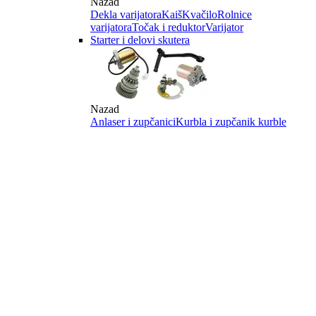
Nazad
Dekla varijatora
Kaiš
Kvačilo
Rolnice
varijatora
Točak i reduktor
Varijator
Starter i delovi skutera
Nazad
Anlaser i zupčanici
Kurbla i zupčanik kurble