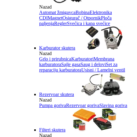
Nazad
Automat žmigavca
Bobina
Elektronika
CDI
Magnet
Osigurač / Otpornik
Ploča
paljenja
Regler
Svećica i kapa svećice
Karburator skutera
Nazad
Grlo i prirubnica
Karburatori
Membrana
karburatora
Sajle gasa
Saug i delovi
Set za
reparaciju karburatora
Usisni / Lamelni ventil
Rezervoar skutera
Nazad
Pumpa goriva
Rezervoar goriva
Slavina goriva
Filteri skutera
Nazad