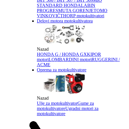
IMT 506 / IMT 507 / IMT 509
MIO
STANDARD HONDA
LABIN
PROGRES
MUTA GORENJE
TOMO
VINKOVIĆ
THORP motokultivatori
Delovi motora motokultivatora
Nazad
HONDA G / HONDA GX
KIPOR
motori
LOMBARDINI motori
RUGGERINI /
ACME
Oprema za motokultivatore
Nazad
Ulje za motokultivator
Gume za
motokultivatore
Ugradni motori za
motokultivatore