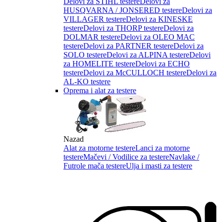
Delovi za STIHL testere
Delovi za
HUSQVARNA / JONSERED testere
Delovi za
VILLAGER testere
Delovi za KINESKE
testere
Delovi za THORP testere
Delovi za
DOLMAR testere
Delovi za OLEO MAC
testere
Delovi za PARTNER testere
Delovi za
SOLO testere
Delovi za ALPINA testere
Delovi
za HOMELITE testere
Delovi za ECHO
testere
Delovi za McCULLOCH testere
Delovi za
AL-KO testere
Oprema i alat za testere
Nazad
Alat za motorne testere
Lanci za motorne
testere
Mačevi / Vodilice za testere
Navlake /
Futrole mača testere
Ulja i masti za testere