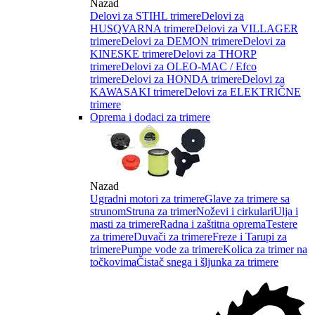
Nazad
Delovi za STIHL trimere
Delovi za
HUSQVARNA trimere
Delovi za VILLAGER
trimere
Delovi za DEMON trimere
Delovi za
KINESKE trimere
Delovi za THORP
trimere
Delovi za OLEO-MAC / Efco
trimere
Delovi za HONDA trimere
Delovi za
KAWASAKI trimere
Delovi za ELEKTRIČNE
trimere
Oprema i dodaci za trimere
Nazad
Ugradni motori za trimere
Glave za trimere sa
strunom
Struna za trimer
Noževi i cirkulari
Ulja i
masti za trimere
Radna i zaštitna oprema
Testere
za trimere
Duvači za trimere
Freze i Tarupi za
trimere
Pumpe vode za trimere
Kolica za trimer na
točkovima
Čistač snega i šljunka za trimere