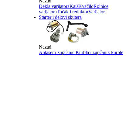
Nazad
Dekla varijatora
Kaiš
Kvačilo
Rolnice
varijatora
Točak i reduktor
Varijator
Starter i delovi skutera
Nazad
Anlaser i zupčanici
Kurbla i zupčanik kurble