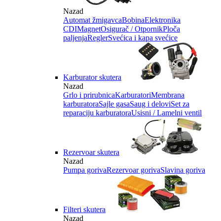
Nazad
Automat žmigavca
Bobina
Elektronika
CDI
Magnet
Osigurač / Otpornik
Ploča
paljenja
Regler
Svećica i kapa svećice
Karburator skutera
Nazad
Grlo i prirubnica
Karburatori
Membrana
karburatora
Sajle gasa
Saug i delovi
Set za
reparaciju karburatora
Usisni / Lamelni ventil
Rezervoar skutera
Nazad
Pumpa goriva
Rezervoar goriva
Slavina goriva
Filteri skutera
Nazad