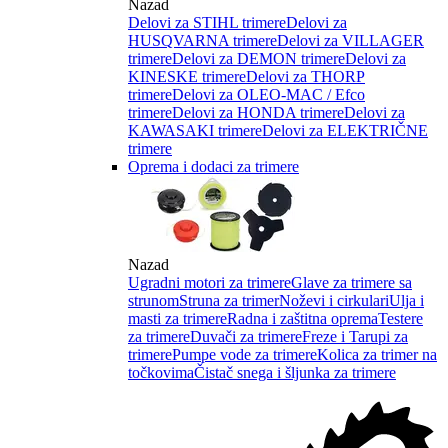
Nazad
Delovi za STIHL trimere
Delovi za
HUSQVARNA trimere
Delovi za VILLAGER
trimere
Delovi za DEMON trimere
Delovi za
KINESKE trimere
Delovi za THORP
trimere
Delovi za OLEO-MAC / Efco
trimere
Delovi za HONDA trimere
Delovi za
KAWASAKI trimere
Delovi za ELEKTRIČNE
trimere
Oprema i dodaci za trimere
Nazad
Ugradni motori za trimere
Glave za trimere sa
strunom
Struna za trimer
Noževi i cirkulari
Ulja i
masti za trimere
Radna i zaštitna oprema
Testere
za trimere
Duvači za trimere
Freze i Tarupi za
trimere
Pumpe vode za trimere
Kolica za trimer na
točkovima
Čistač snega i šljunka za trimere