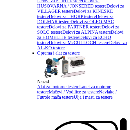
Delovi za STIHL testere
Delovi za
HUSQVARNA / JONSERED testere
Delovi za
VILLAGER testere
Delovi za KINESKE
testere
Delovi za THORP testere
Delovi za
DOLMAR testere
Delovi za OLEO MAC
testere
Delovi za PARTNER testere
Delovi za
SOLO testere
Delovi za ALPINA testere
Delovi
za HOMELITE testere
Delovi za ECHO
testere
Delovi za McCULLOCH testere
Delovi za
AL-KO testere
Oprema i alat za testere
Nazad
Alat za motorne testere
Lanci za motorne
testere
Mačevi / Vodilice za testere
Navlake /
Futrole mača testere
Ulja i masti za testere