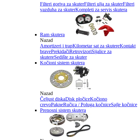
Filteri goriva za skuter
Filteri ulja za skuter
Filteri
vazduha za skuter
Kompleti za servis skutera
Ram skutera
Nazad
Amortizeri i trap
Kilometar sat za skutere
Kontakt
brave
Prekidači
Retrovizori
Sijalice za
skutere
Sedište za skuter
Kočioni sistem skutera
Nazad
Čeljust diska
Disk pločice
Kočiono
crevo
Pakne
Ručica / Poluga kočnice
Sajle kočnice
Prenosni sistem skutera