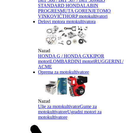
IMT 506 / IMT 507 / IMT 509
MIO
STANDARD HONDA
LABIN
PROGRES
MUTA GORENJE
TOMO
VINKOVIĆ
THORP motokultivatori
Delovi motora motokultivatora
Nazad
HONDA G / HONDA GX
KIPOR
motori
LOMBARDINI motori
RUGGERINI /
ACME
Oprema za motokultivatore
Nazad
Ulje za motokultivator
Gume za
motokultivatore
Ugradni motori za
motokultivatore