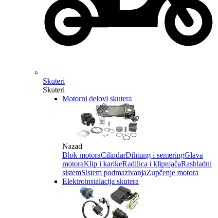
Skuteri
Skuteri
Motorni delovi skutera
Nazad
Blok motora
Cilindar
Dihtung i semering
Glava
motora
Klip i karike
Radilica i klipnjača
Rashladni
sistem
Sistem podmazivanja
Zupčenje motora
Elektroinstalacija skutera