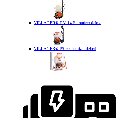
VILLAGER® DM 14 P atomizer delovi
VILLAGER® PS 20 atomizer delovi