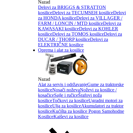
Nazad
Delovi za BRIGGS & STRATTON
kosilice
Delovi za TECUMSEH kosilice
Delovi
za HONDA kosilice
Delovi za VILLAGER /
FARM / LONCIN / MTD kosilice
Delovi za
KAWASAKI kosilice
Delovi za KOHLER
kosilice
Delovi za TOMOS kosilice
Delovi za
DUCAR / THORP kosilice
Delovi za
ELEKTRIČNE kosilice
Oprema i alat za kosilice
Nazad
Alat za servis i održavanje
Gume za traktorske
kosilice
Nosači noževa
Noževi za kosilice /
kosačice
Sajle i ručice
Šrafovi noža
kosilice
Točkovi za kosilice
Ugradni motori za
kosilice
Ulja za kosilice
Akumulatori za traktor
kosilice
Kućišta za kosilice
Pogon Samohodne
Kosilice
Kaiševi za kosilice