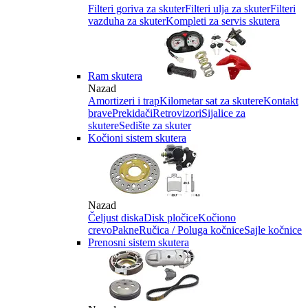
Filteri goriva za skuter
Filteri ulja za skuter
Filteri
vazduha za skuter
Kompleti za servis skutera
Ram skutera
Nazad
Amortizeri i trap
Kilometar sat za skutere
Kontakt
brave
Prekidači
Retrovizori
Sijalice za
skutere
Sedište za skuter
Kočioni sistem skutera
Nazad
Čeljust diska
Disk pločice
Kočiono
crevo
Pakne
Ručica / Poluga kočnice
Sajle kočnice
Prenosni sistem skutera