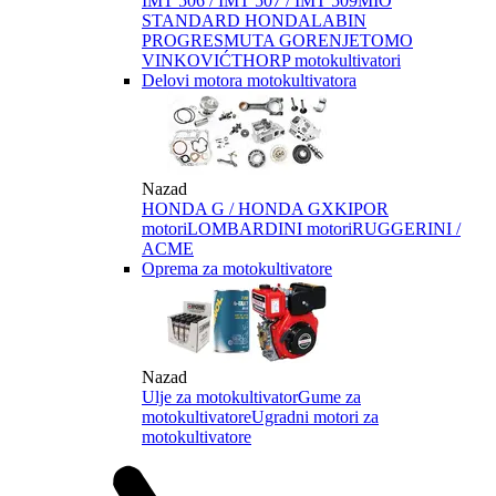
IMT 506 / IMT 507 / IMT 509
MIO
STANDARD HONDA
LABIN
PROGRES
MUTA GORENJE
TOMO
VINKOVIĆ
THORP motokultivatori
Delovi motora motokultivatora
Nazad
HONDA G / HONDA GX
KIPOR
motori
LOMBARDINI motori
RUGGERINI /
ACME
Oprema za motokultivatore
Nazad
Ulje za motokultivator
Gume za
motokultivatore
Ugradni motori za
motokultivatore