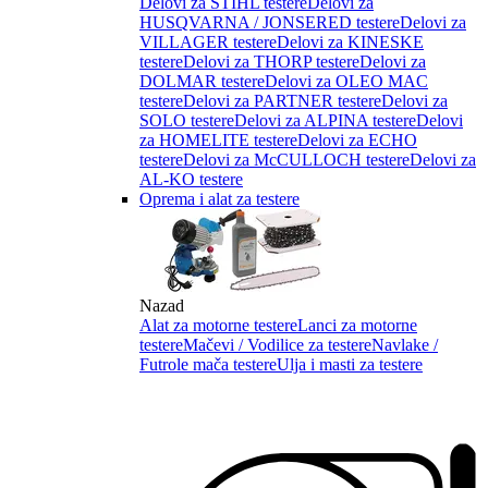
Delovi za STIHL testere
Delovi za
HUSQVARNA / JONSERED testere
Delovi za
VILLAGER testere
Delovi za KINESKE
testere
Delovi za THORP testere
Delovi za
DOLMAR testere
Delovi za OLEO MAC
testere
Delovi za PARTNER testere
Delovi za
SOLO testere
Delovi za ALPINA testere
Delovi
za HOMELITE testere
Delovi za ECHO
testere
Delovi za McCULLOCH testere
Delovi za
AL-KO testere
Oprema i alat za testere
Nazad
Alat za motorne testere
Lanci za motorne
testere
Mačevi / Vodilice za testere
Navlake /
Futrole mača testere
Ulja i masti za testere