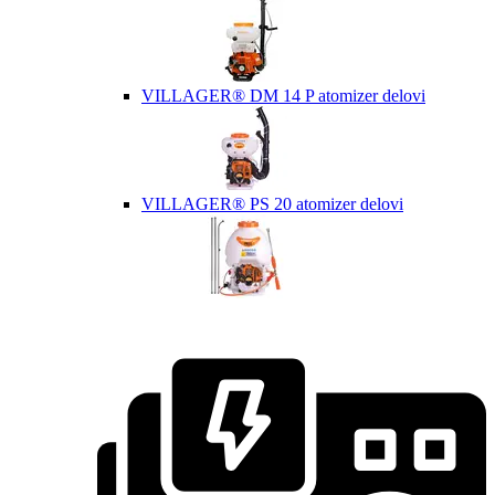
VILLAGER® DM 14 P atomizer delovi
VILLAGER® PS 20 atomizer delovi