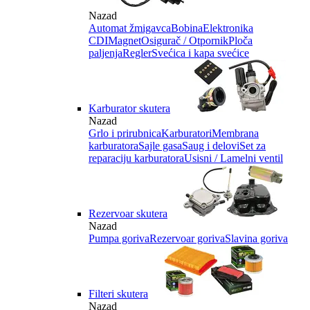
Nazad
Automat žmigavca
Bobina
Elektronika
CDI
Magnet
Osigurač / Otpornik
Ploča
paljenja
Regler
Svećica i kapa svećice
Karburator skutera
Nazad
Grlo i prirubnica
Karburatori
Membrana
karburatora
Sajle gasa
Saug i delovi
Set za
reparaciju karburatora
Usisni / Lamelni ventil
Rezervoar skutera
Nazad
Pumpa goriva
Rezervoar goriva
Slavina goriva
Filteri skutera
Nazad