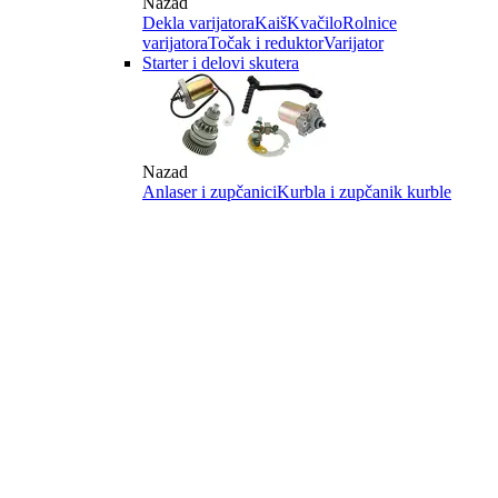
Nazad
Dekla varijatora
Kaiš
Kvačilo
Rolnice
varijatora
Točak i reduktor
Varijator
Starter i delovi skutera
Nazad
Anlaser i zupčanici
Kurbla i zupčanik kurble