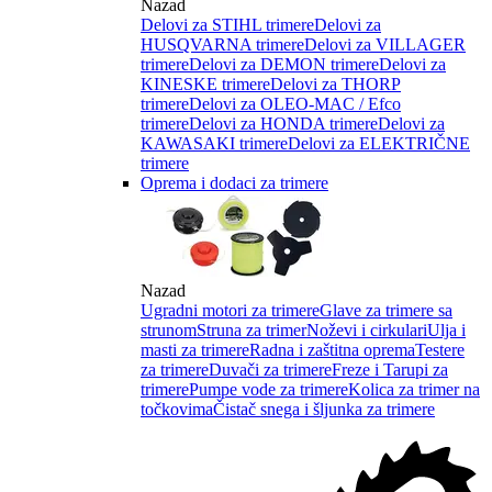
Nazad
Delovi za STIHL trimere
Delovi za
HUSQVARNA trimere
Delovi za VILLAGER
trimere
Delovi za DEMON trimere
Delovi za
KINESKE trimere
Delovi za THORP
trimere
Delovi za OLEO-MAC / Efco
trimere
Delovi za HONDA trimere
Delovi za
KAWASAKI trimere
Delovi za ELEKTRIČNE
trimere
Oprema i dodaci za trimere
Nazad
Ugradni motori za trimere
Glave za trimere sa
strunom
Struna za trimer
Noževi i cirkulari
Ulja i
masti za trimere
Radna i zaštitna oprema
Testere
za trimere
Duvači za trimere
Freze i Tarupi za
trimere
Pumpe vode za trimere
Kolica za trimer na
točkovima
Čistač snega i šljunka za trimere