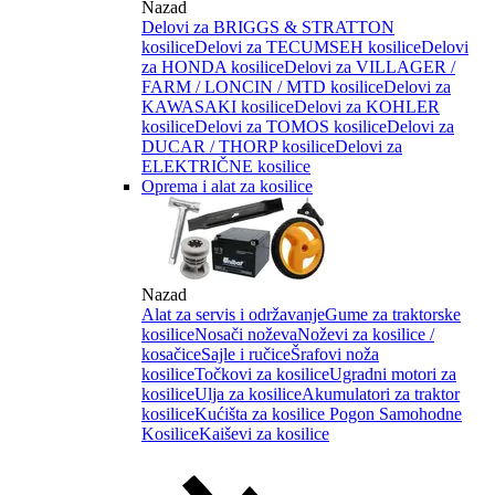
Nazad
Delovi za BRIGGS & STRATTON
kosilice
Delovi za TECUMSEH kosilice
Delovi
za HONDA kosilice
Delovi za VILLAGER /
FARM / LONCIN / MTD kosilice
Delovi za
KAWASAKI kosilice
Delovi za KOHLER
kosilice
Delovi za TOMOS kosilice
Delovi za
DUCAR / THORP kosilice
Delovi za
ELEKTRIČNE kosilice
Oprema i alat za kosilice
Nazad
Alat za servis i održavanje
Gume za traktorske
kosilice
Nosači noževa
Noževi za kosilice /
kosačice
Sajle i ručice
Šrafovi noža
kosilice
Točkovi za kosilice
Ugradni motori za
kosilice
Ulja za kosilice
Akumulatori za traktor
kosilice
Kućišta za kosilice
Pogon Samohodne
Kosilice
Kaiševi za kosilice