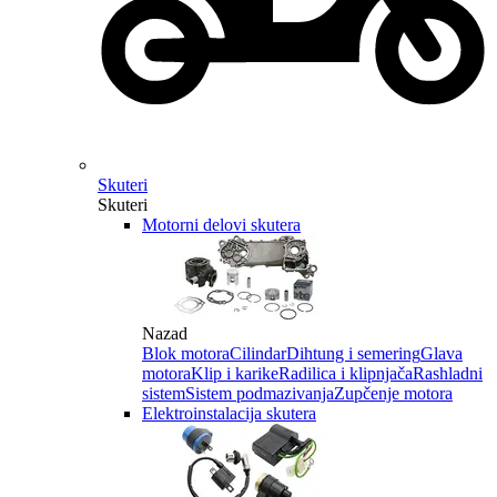
Skuteri
Skuteri
Motorni delovi skutera
Nazad
Blok motora
Cilindar
Dihtung i semering
Glava
motora
Klip i karike
Radilica i klipnjača
Rashladni
sistem
Sistem podmazivanja
Zupčenje motora
Elektroinstalacija skutera