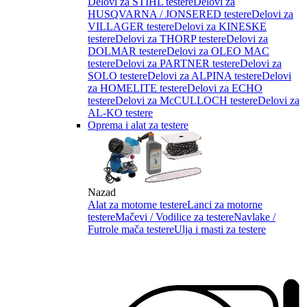
Delovi za STIHL testere
Delovi za
HUSQVARNA / JONSERED testere
Delovi za
VILLAGER testere
Delovi za KINESKE
testere
Delovi za THORP testere
Delovi za
DOLMAR testere
Delovi za OLEO MAC
testere
Delovi za PARTNER testere
Delovi za
SOLO testere
Delovi za ALPINA testere
Delovi
za HOMELITE testere
Delovi za ECHO
testere
Delovi za McCULLOCH testere
Delovi za
AL-KO testere
Oprema i alat za testere
Nazad
Alat za motorne testere
Lanci za motorne
testere
Mačevi / Vodilice za testere
Navlake /
Futrole mača testere
Ulja i masti za testere