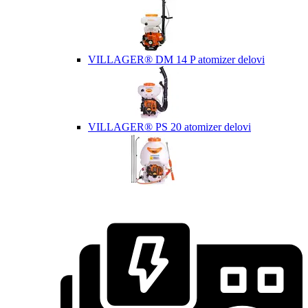
VILLAGER® DM 14 P atomizer delovi
VILLAGER® PS 20 atomizer delovi