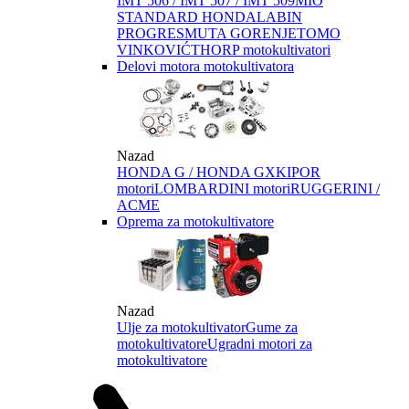
IMT 506 / IMT 507 / IMT 509
MIO
STANDARD HONDA
LABIN
PROGRES
MUTA GORENJE
TOMO
VINKOVIĆ
THORP motokultivatori
Delovi motora motokultivatora
Nazad
HONDA G / HONDA GX
KIPOR
motori
LOMBARDINI motori
RUGGERINI /
ACME
Oprema za motokultivatore
Nazad
Ulje za motokultivator
Gume za
motokultivatore
Ugradni motori za
motokultivatore