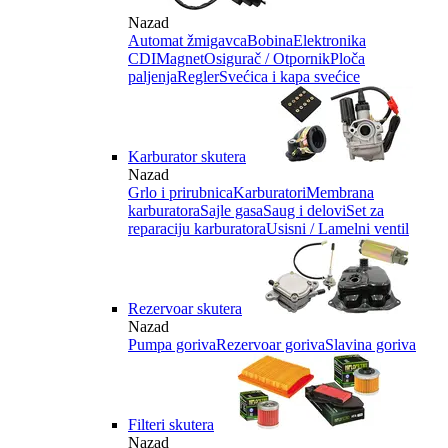
Nazad
Automat žmigavca
Bobina
Elektronika
CDI
Magnet
Osigurač / Otpornik
Ploča
paljenja
Regler
Svećica i kapa svećice
Karburator skutera
Nazad
Grlo i prirubnica
Karburatori
Membrana
karburatora
Sajle gasa
Saug i delovi
Set za
reparaciju karburatora
Usisni / Lamelni ventil
Rezervoar skutera
Nazad
Pumpa goriva
Rezervoar goriva
Slavina goriva
Filteri skutera
Nazad