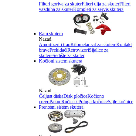
Filteri goriva za skuter
Filteri ulja za skuter
Filteri
vazduha za skuter
Kompleti za servis skutera
Ram skutera
Nazad
Amortizeri i trap
Kilometar sat za skutere
Kontakt
brave
Prekidači
Retrovizori
Sijalice za
skutere
Sedište za skuter
Kočioni sistem skutera
Nazad
Čeljust diska
Disk pločice
Kočiono
crevo
Pakne
Ručica / Poluga kočnice
Sajle kočnice
Prenosni sistem skutera