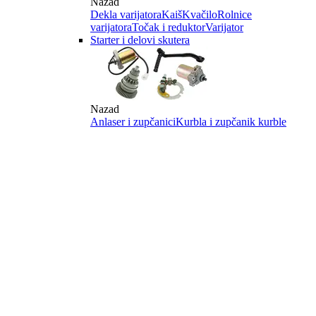
Nazad
Dekla varijatora
Kaiš
Kvačilo
Rolnice
varijatora
Točak i reduktor
Varijator
Starter i delovi skutera
Nazad
Anlaser i zupčanici
Kurbla i zupčanik kurble