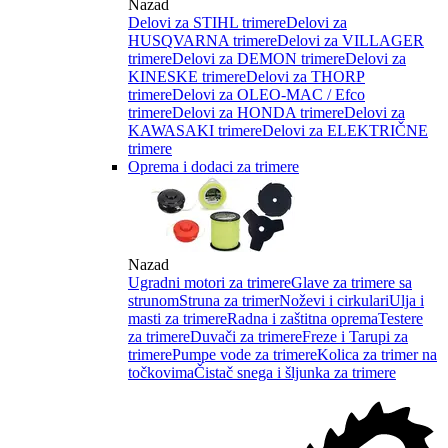
Nazad
Delovi za STIHL trimere
Delovi za
HUSQVARNA trimere
Delovi za VILLAGER
trimere
Delovi za DEMON trimere
Delovi za
KINESKE trimere
Delovi za THORP
trimere
Delovi za OLEO-MAC / Efco
trimere
Delovi za HONDA trimere
Delovi za
KAWASAKI trimere
Delovi za ELEKTRIČNE
trimere
Oprema i dodaci za trimere
Nazad
Ugradni motori za trimere
Glave za trimere sa
strunom
Struna za trimer
Noževi i cirkulari
Ulja i
masti za trimere
Radna i zaštitna oprema
Testere
za trimere
Duvači za trimere
Freze i Tarupi za
trimere
Pumpe vode za trimere
Kolica za trimer na
točkovima
Čistač snega i šljunka za trimere