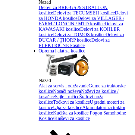
Nazad
Delovi za BRIGGS & STRATTON
kosilice
Delovi za TECUMSEH kosilice
Delovi
za HONDA kosilice
Delovi za VILLAGER /
FARM / LONCIN / MTD kosilice
Delovi za
KAWASAKI kosilice
Delovi za KOHLER
kosilice
Delovi za TOMOS kosilice
Delovi za
DUCAR / THORP kosilice
Delovi za
ELEKTRIČNE kosilice
Oprema i alat za kosilice
Nazad
Alat za servis i održavanje
Gume za traktorske
kosilice
Nosači noževa
Noževi za kosilice /
kosačice
Sajle i ručice
Šrafovi noža
kosilice
Točkovi za kosilice
Ugradni motori za
kosilice
Ulja za kosilice
Akumulatori za traktor
kosilice
Kućišta za kosilice
Pogon Samohodne
Kosilice
Kaiševi za kosilice