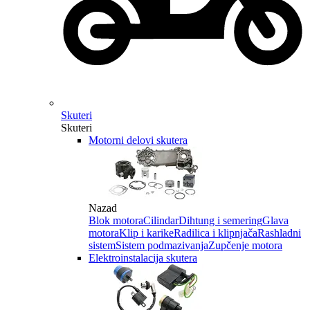
Skuteri
Skuteri
Motorni delovi skutera
Nazad
Blok motora
Cilindar
Dihtung i semering
Glava
motora
Klip i karike
Radilica i klipnjača
Rashladni
sistem
Sistem podmazivanja
Zupčenje motora
Elektroinstalacija skutera