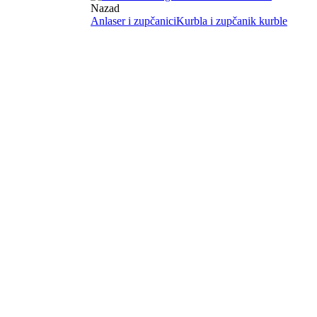
Nazad
Anlaser i zupčanici
Kurbla i zupčanik kurble