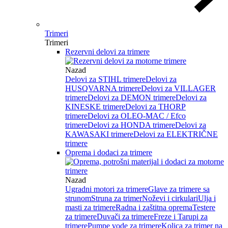
Trimeri
Trimeri
Rezervni delovi za trimere
Nazad
Delovi za STIHL trimere
Delovi za
HUSQVARNA trimere
Delovi za VILLAGER
trimere
Delovi za DEMON trimere
Delovi za
KINESKE trimere
Delovi za THORP
trimere
Delovi za OLEO-MAC / Efco
trimere
Delovi za HONDA trimere
Delovi za
KAWASAKI trimere
Delovi za ELEKTRIČNE
trimere
Oprema i dodaci za trimere
Nazad
Ugradni motori za trimere
Glave za trimere sa
strunom
Struna za trimer
Noževi i cirkulari
Ulja i
masti za trimere
Radna i zaštitna oprema
Testere
za trimere
Duvači za trimere
Freze i Tarupi za
trimere
Pumpe vode za trimere
Kolica za trimer na