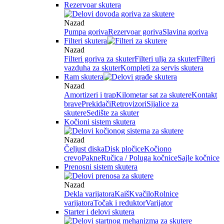
Rezervoar skutera
Nazad
Pumpa goriva
Rezervoar goriva
Slavina goriva
Filteri skutera
Nazad
Filteri goriva za skuter
Filteri ulja za skuter
Filteri
vazduha za skuter
Kompleti za servis skutera
Ram skutera
Nazad
Amortizeri i trap
Kilometar sat za skutere
Kontakt
brave
Prekidači
Retrovizori
Sijalice za
skutere
Sedište za skuter
Kočioni sistem skutera
Nazad
Čeljust diska
Disk pločice
Kočiono
crevo
Pakne
Ručica / Poluga kočnice
Sajle kočnice
Prenosni sistem skutera
Nazad
Dekla varijatora
Kaiš
Kvačilo
Rolnice
varijatora
Točak i reduktor
Varijator
Starter i delovi skutera