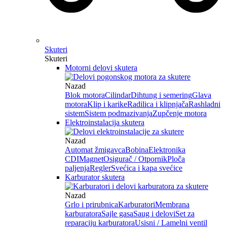
Skuteri
Skuteri
Motorni delovi skutera
Nazad
Blok motora
Cilindar
Dihtung i semering
Glava
motora
Klip i karike
Radilica i klipnjača
Rashladni
sistem
Sistem podmazivanja
Zupčenje motora
Elektroinstalacija skutera
Nazad
Automat žmigavca
Bobina
Elektronika
CDI
Magnet
Osigurač / Otpornik
Ploča
paljenja
Regler
Svećica i kapa svećice
Karburator skutera
Nazad
Grlo i prirubnica
Karburatori
Membrana
karburatora
Sajle gasa
Saug i delovi
Set za
reparaciju karburatora
Usisni / Lamelni ventil