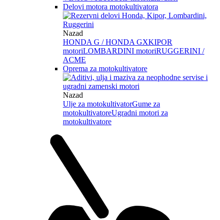
Delovi motora motokultivatora
Nazad
HONDA G / HONDA GX
KIPOR
motori
LOMBARDINI motori
RUGGERINI /
ACME
Oprema za motokultivatore
Nazad
Ulje za motokultivator
Gume za
motokultivatore
Ugradni motori za
motokultivatore