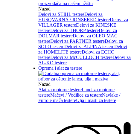
Nazad
Delovi za STIHL testere
Delovi za
HUSQVARNA / JONSERED testere
Delovi za
VILLAGER testere
Delovi za KINESKE
testere
Delovi za THORP testere
Delovi za
DOLMAR testere
Delovi za OLEO MAC
testere
Delovi za PARTNER testere
Delovi za
SOLO testere
Delovi za ALPINA testere
Delovi
za HOMELITE testere
Delovi za ECHO
testere
Delovi za McCULLOCH testere
Delovi za
AL-KO testere
Oprema i alat za testere
Nazad
Alat za motorne testere
Lanci za motorne
testere
Mačevi / Vodilice za testere
Navlake /
Futrole mača testere
Ulja i masti za testere