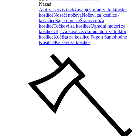
Nazad
Alat za servis i održavanje
Gume za traktorske
kosilice
Nosači noževa
Noževi za kosilice /
kosačice
Sajle i ručice
Šrafovi noža
kosilice
Točkovi za kosilice
Ugradni motori za
kosilice
Ulja za kosilice
Akumulatori za traktor
kosilice
Kućišta za kosilice
Pogon Samohodne
Kosilice
Kaiševi za kosilice