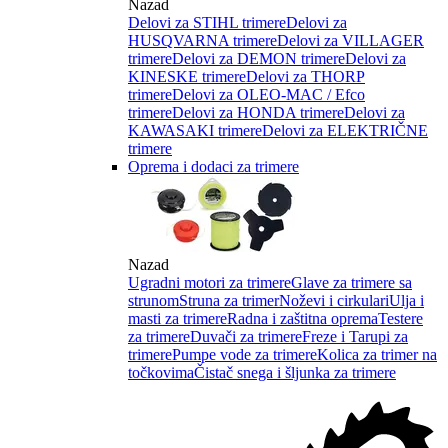
Nazad
Delovi za STIHL trimere
Delovi za
HUSQVARNA trimere
Delovi za VILLAGER
trimere
Delovi za DEMON trimere
Delovi za
KINESKE trimere
Delovi za THORP
trimere
Delovi za OLEO-MAC / Efco
trimere
Delovi za HONDA trimere
Delovi za
KAWASAKI trimere
Delovi za ELEKTRIČNE
trimere
Oprema i dodaci za trimere
Nazad
Ugradni motori za trimere
Glave za trimere sa
strunom
Struna za trimer
Noževi i cirkulari
Ulja i
masti za trimere
Radna i zaštitna oprema
Testere
za trimere
Duvači za trimere
Freze i Tarupi za
trimere
Pumpe vode za trimere
Kolica za trimer na
točkovima
Čistač snega i šljunka za trimere