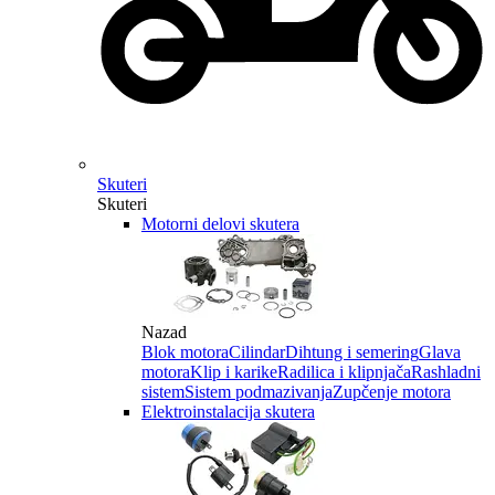
Skuteri
Skuteri
Motorni delovi skutera
Nazad
Blok motora
Cilindar
Dihtung i semering
Glava
motora
Klip i karike
Radilica i klipnjača
Rashladni
sistem
Sistem podmazivanja
Zupčenje motora
Elektroinstalacija skutera