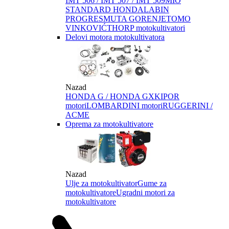
IMT 506 / IMT 507 / IMT 509
MIO
STANDARD HONDA
LABIN
PROGRES
MUTA GORENJE
TOMO
VINKOVIĆ
THORP motokultivatori
Delovi motora motokultivatora
Nazad
HONDA G / HONDA GX
KIPOR
motori
LOMBARDINI motori
RUGGERINI /
ACME
Oprema za motokultivatore
Nazad
Ulje za motokultivator
Gume za
motokultivatore
Ugradni motori za
motokultivatore