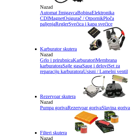
Nazad
Automat žmigavca
Bobina
Elektronika
CDI
Magnet
Osigurač / Otpornik
Ploča
paljenja
Regler
Svećica i kapa svećice
Karburator skutera
Nazad
Grlo i prirubnica
Karburatori
Membrana
karburatora
Sajle gasa
Saug i delovi
Set za
reparaciju karburatora
Usisni / Lamelni ventil
Rezervoar skutera
Nazad
Pumpa goriva
Rezervoar goriva
Slavina goriva
Filteri skutera
Nazad