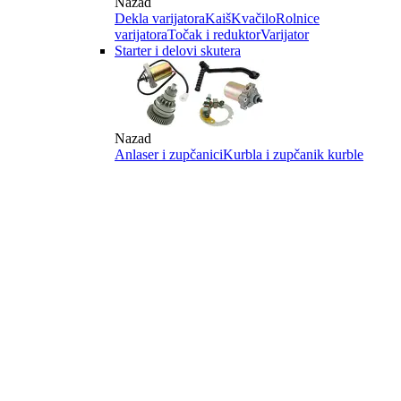
Nazad
Dekla varijatora
Kaiš
Kvačilo
Rolnice
varijatora
Točak i reduktor
Varijator
Starter i delovi skutera
Nazad
Anlaser i zupčanici
Kurbla i zupčanik kurble