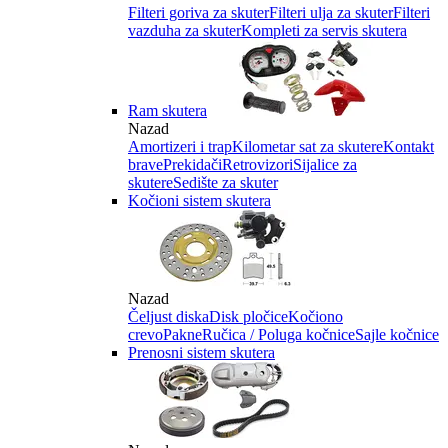
Filteri goriva za skuter
Filteri ulja za skuter
Filteri
vazduha za skuter
Kompleti za servis skutera
Ram skutera
Nazad
Amortizeri i trap
Kilometar sat za skutere
Kontakt
brave
Prekidači
Retrovizori
Sijalice za
skutere
Sedište za skuter
Kočioni sistem skutera
Nazad
Čeljust diska
Disk pločice
Kočiono
crevo
Pakne
Ručica / Poluga kočnice
Sajle kočnice
Prenosni sistem skutera