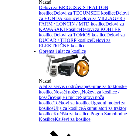
Nazad
Delovi za BRIGGS & STRATTON
kosilice
Delovi za TECUMSEH kosilice
Delovi
za HONDA kosilice
Delovi za VILLAGER /
FARM / LONCIN / MTD kosilice
Delovi za
KAWASAKI kosilice
Delovi za KOHLER
kosilice
Delovi za TOMOS kosilice
Delovi za
DUCAR / THORP kosilice
Delovi za
ELEKTRIČNE kosilice
Oprema i alat za kosilice
Nazad
Alat za servis i održavanje
Gume za traktorske
kosilice
Nosači noževa
Noževi za kosilice /
kosačice
Sajle i ručice
Šrafovi noža
kosilice
Točkovi za kosilice
Ugradni motori za
kosilice
Ulja za kosilice
Akumulatori za traktor
kosilice
Kućišta za kosilice
Pogon Samohodne
Kosilice
Kaiševi za kosilice