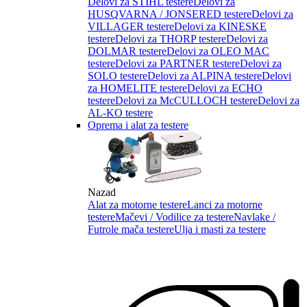
Delovi za STIHL testere
Delovi za
HUSQVARNA / JONSERED testere
Delovi za
VILLAGER testere
Delovi za KINESKE
testere
Delovi za THORP testere
Delovi za
DOLMAR testere
Delovi za OLEO MAC
testere
Delovi za PARTNER testere
Delovi za
SOLO testere
Delovi za ALPINA testere
Delovi
za HOMELITE testere
Delovi za ECHO
testere
Delovi za McCULLOCH testere
Delovi za
AL-KO testere
Oprema i alat za testere
Nazad
Alat za motorne testere
Lanci za motorne
testere
Mačevi / Vodilice za testere
Navlake /
Futrole mača testere
Ulja i masti za testere