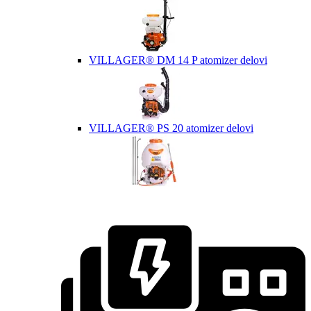
VILLAGER® DM 14 P atomizer delovi
VILLAGER® PS 20 atomizer delovi