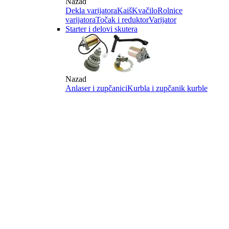
Nazad
Dekla varijatora
Kaiš
Kvačilo
Rolnice
varijatora
Točak i reduktor
Varijator
Starter i delovi skutera
Nazad
Anlaser i zupčanici
Kurbla i zupčanik kurble