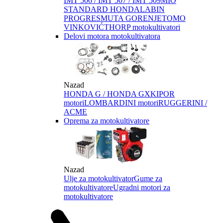
IMT 506 / IMT 507 / IMT 509
MIO
STANDARD HONDA
LABIN
PROGRES
MUTA GORENJE
TOMO
VINKOVIĆ
THORP motokultivatori
Delovi motora motokultivatora
Nazad
HONDA G / HONDA GX
KIPOR
motori
LOMBARDINI motori
RUGGERINI /
ACME
Oprema za motokultivatore
Nazad
Ulje za motokultivator
Gume za
motokultivatore
Ugradni motori za
motokultivatore