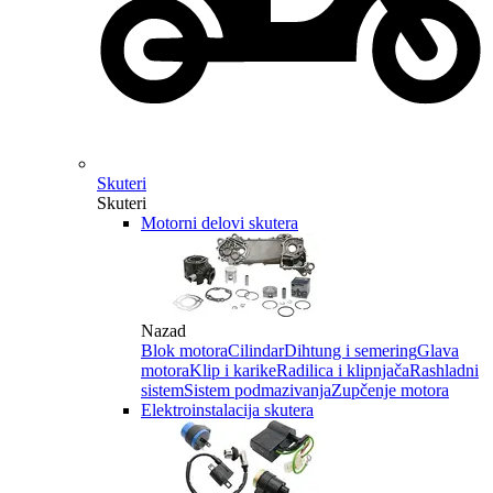
Skuteri
Skuteri
Motorni delovi skutera
Nazad
Blok motora
Cilindar
Dihtung i semering
Glava
motora
Klip i karike
Radilica i klipnjača
Rashladni
sistem
Sistem podmazivanja
Zupčenje motora
Elektroinstalacija skutera