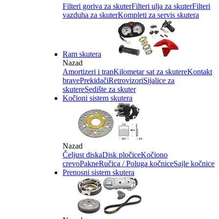
Filteri goriva za skuter
Filteri ulja za skuter
Filteri
vazduha za skuter
Kompleti za servis skutera
Ram skutera
Nazad
Amortizeri i trap
Kilometar sat za skutere
Kontakt
brave
Prekidači
Retrovizori
Sijalice za
skutere
Sedište za skuter
Kočioni sistem skutera
Nazad
Čeljust diska
Disk pločice
Kočiono
crevo
Pakne
Ručica / Poluga kočnice
Sajle kočnice
Prenosni sistem skutera