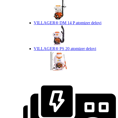
VILLAGER® DM 14 P atomizer delovi
VILLAGER® PS 20 atomizer delovi