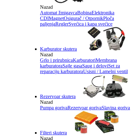
Nazad
Automat žmigavca
Bobina
Elektronika
CDI
Magnet
Osigurač / Otpornik
Ploča
paljenja
Regler
Svećica i kapa svećice
Karburator skutera
Nazad
Grlo i prirubnica
Karburatori
Membrana
karburatora
Sajle gasa
Saug i delovi
Set za
reparaciju karburatora
Usisni / Lamelni ventil
Rezervoar skutera
Nazad
Pumpa goriva
Rezervoar goriva
Slavina goriva
Filteri skutera
Nazad