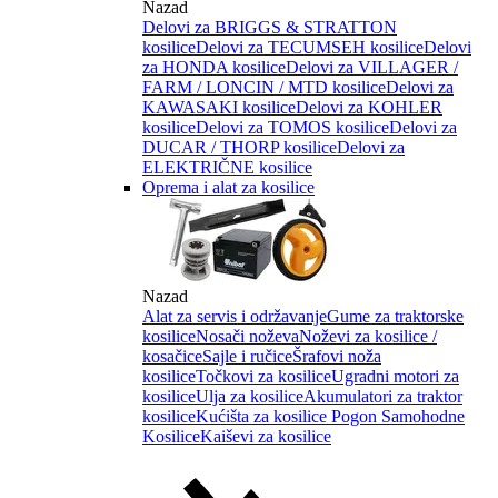
Nazad
Delovi za BRIGGS & STRATTON
kosilice
Delovi za TECUMSEH kosilice
Delovi
za HONDA kosilice
Delovi za VILLAGER /
FARM / LONCIN / MTD kosilice
Delovi za
KAWASAKI kosilice
Delovi za KOHLER
kosilice
Delovi za TOMOS kosilice
Delovi za
DUCAR / THORP kosilice
Delovi za
ELEKTRIČNE kosilice
Oprema i alat za kosilice
Nazad
Alat za servis i održavanje
Gume za traktorske
kosilice
Nosači noževa
Noževi za kosilice /
kosačice
Sajle i ručice
Šrafovi noža
kosilice
Točkovi za kosilice
Ugradni motori za
kosilice
Ulja za kosilice
Akumulatori za traktor
kosilice
Kućišta za kosilice
Pogon Samohodne
Kosilice
Kaiševi za kosilice