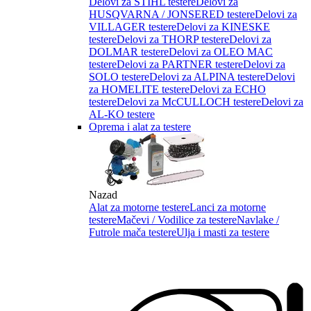
Delovi za STIHL testere
Delovi za
HUSQVARNA / JONSERED testere
Delovi za
VILLAGER testere
Delovi za KINESKE
testere
Delovi za THORP testere
Delovi za
DOLMAR testere
Delovi za OLEO MAC
testere
Delovi za PARTNER testere
Delovi za
SOLO testere
Delovi za ALPINA testere
Delovi
za HOMELITE testere
Delovi za ECHO
testere
Delovi za McCULLOCH testere
Delovi za
AL-KO testere
Oprema i alat za testere
Nazad
Alat za motorne testere
Lanci za motorne
testere
Mačevi / Vodilice za testere
Navlake /
Futrole mača testere
Ulja i masti za testere