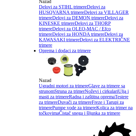
Nazad
Delovi za STIHL trimere
Delovi za
HUSQVARNA trimere
Delovi za VILLAGER
trimere
Delovi za DEMON trimere
Delovi za
KINESKE trimere
Delovi za THORP
trimere
Delovi za OLEO-MAC / Efco
trimere
Delovi za HONDA trimere
Delovi za
KAWASAKI trimere
Delovi za ELEKTRIČNE
trimere
Oprema i dodaci za trimere
Nazad
Ugradni motori za trimere
Glave za trimere sa
strunom
Struna za trimer
Noževi i cirkulari
Ulja i
masti za trimere
Radna i zaštitna oprema
Testere
za trimere
Duvači za trimere
Freze i Tarupi za
trimere
Pumpe vode za trimere
Kolica za trimer na
točkovima
Čistač snega i šljunka za trimere