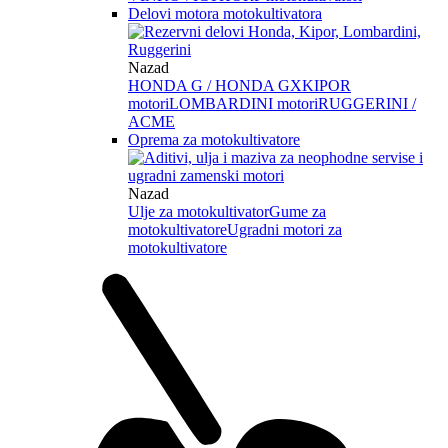
Delovi motora motokultivatora
Nazad
HONDA G / HONDA GX
KIPOR
motori
LOMBARDINI motori
RUGGERINI /
ACME
Oprema za motokultivatore
Nazad
Ulje za motokultivator
Gume za
motokultivatore
Ugradni motori za
motokultivatore