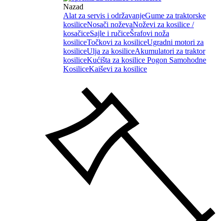
Nazad
Alat za servis i održavanje
Gume za traktorske
kosilice
Nosači noževa
Noževi za kosilice /
kosačice
Sajle i ručice
Šrafovi noža
kosilice
Točkovi za kosilice
Ugradni motori za
kosilice
Ulja za kosilice
Akumulatori za traktor
kosilice
Kućišta za kosilice
Pogon Samohodne
Kosilice
Kaiševi za kosilice