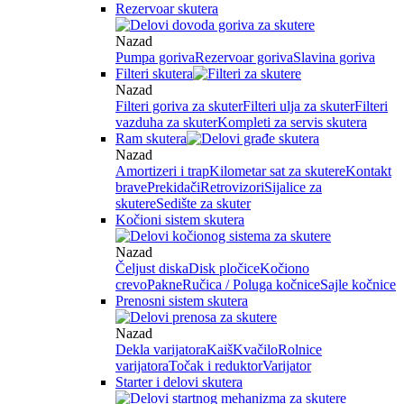
Rezervoar skutera
Nazad
Pumpa goriva
Rezervoar goriva
Slavina goriva
Filteri skutera
Nazad
Filteri goriva za skuter
Filteri ulja za skuter
Filteri
vazduha za skuter
Kompleti za servis skutera
Ram skutera
Nazad
Amortizeri i trap
Kilometar sat za skutere
Kontakt
brave
Prekidači
Retrovizori
Sijalice za
skutere
Sedište za skuter
Kočioni sistem skutera
Nazad
Čeljust diska
Disk pločice
Kočiono
crevo
Pakne
Ručica / Poluga kočnice
Sajle kočnice
Prenosni sistem skutera
Nazad
Dekla varijatora
Kaiš
Kvačilo
Rolnice
varijatora
Točak i reduktor
Varijator
Starter i delovi skutera