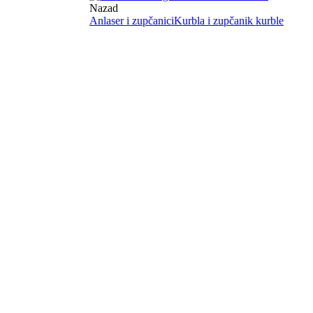
Nazad
Anlaser i zupčanici
Kurbla i zupčanik kurble