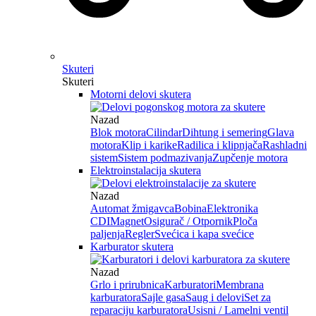
Skuteri
Skuteri
Motorni delovi skutera
Nazad
Blok motora
Cilindar
Dihtung i semering
Glava
motora
Klip i karike
Radilica i klipnjača
Rashladni
sistem
Sistem podmazivanja
Zupčenje motora
Elektroinstalacija skutera
Nazad
Automat žmigavca
Bobina
Elektronika
CDI
Magnet
Osigurač / Otpornik
Ploča
paljenja
Regler
Svećica i kapa svećice
Karburator skutera
Nazad
Grlo i prirubnica
Karburatori
Membrana
karburatora
Sajle gasa
Saug i delovi
Set za
reparaciju karburatora
Usisni / Lamelni ventil