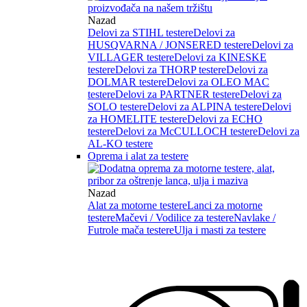
Nazad
Delovi za STIHL testere
Delovi za
HUSQVARNA / JONSERED testere
Delovi za
VILLAGER testere
Delovi za KINESKE
testere
Delovi za THORP testere
Delovi za
DOLMAR testere
Delovi za OLEO MAC
testere
Delovi za PARTNER testere
Delovi za
SOLO testere
Delovi za ALPINA testere
Delovi
za HOMELITE testere
Delovi za ECHO
testere
Delovi za McCULLOCH testere
Delovi za
AL-KO testere
Oprema i alat za testere
Nazad
Alat za motorne testere
Lanci za motorne
testere
Mačevi / Vodilice za testere
Navlake /
Futrole mača testere
Ulja i masti za testere