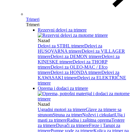
Trimeri
Trimeri
Rezervni delovi za trimere
Nazad
Delovi za STIHL trimere
Delovi za
HUSQVARNA trimere
Delovi za VILLAGER
trimere
Delovi za DEMON trimere
Delovi za
KINESKE trimere
Delovi za THORP
trimere
Delovi za OLEO-MAC / Efco
trimere
Delovi za HONDA trimere
Delovi za
KAWASAKI trimere
Delovi za ELEKTRIČNE
trimere
Oprema i dodaci za trimere
Nazad
Ugradni motori za trimere
Glave za trimere sa
strunom
Struna za trimer
Noževi i cirkulari
Ulja i
masti za trimere
Radna i zaštitna oprema
Testere
za trimere
Duvači za trimere
Freze i Tarupi za
trimere
Pumpe vode za trimere
Kolica za trimer na