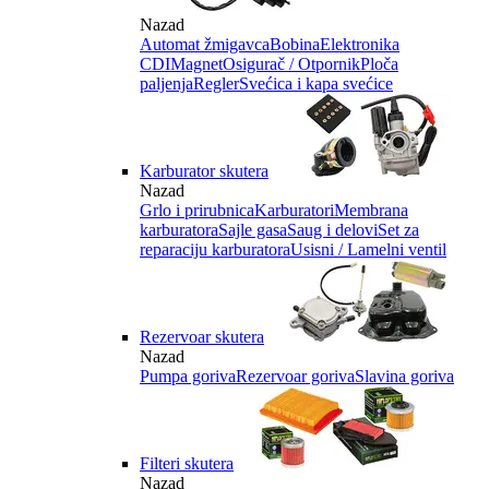
Nazad
Automat žmigavca
Bobina
Elektronika
CDI
Magnet
Osigurač / Otpornik
Ploča
paljenja
Regler
Svećica i kapa svećice
Karburator skutera
Nazad
Grlo i prirubnica
Karburatori
Membrana
karburatora
Sajle gasa
Saug i delovi
Set za
reparaciju karburatora
Usisni / Lamelni ventil
Rezervoar skutera
Nazad
Pumpa goriva
Rezervoar goriva
Slavina goriva
Filteri skutera
Nazad