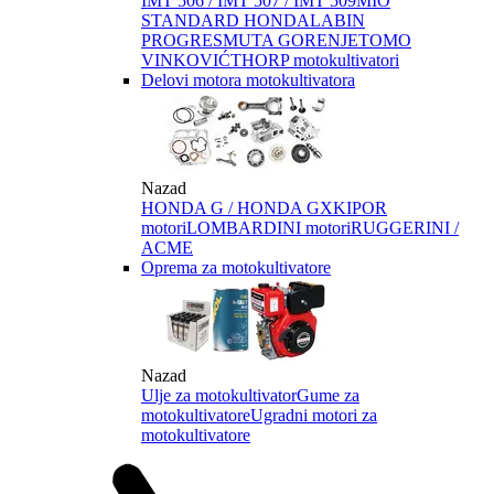
IMT 506 / IMT 507 / IMT 509
MIO
STANDARD HONDA
LABIN
PROGRES
MUTA GORENJE
TOMO
VINKOVIĆ
THORP motokultivatori
Delovi motora motokultivatora
Nazad
HONDA G / HONDA GX
KIPOR
motori
LOMBARDINI motori
RUGGERINI /
ACME
Oprema za motokultivatore
Nazad
Ulje za motokultivator
Gume za
motokultivatore
Ugradni motori za
motokultivatore