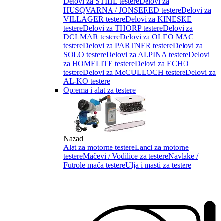
Delovi za STIHL testere
Delovi za
HUSQVARNA / JONSERED testere
Delovi za
VILLAGER testere
Delovi za KINESKE
testere
Delovi za THORP testere
Delovi za
DOLMAR testere
Delovi za OLEO MAC
testere
Delovi za PARTNER testere
Delovi za
SOLO testere
Delovi za ALPINA testere
Delovi
za HOMELITE testere
Delovi za ECHO
testere
Delovi za McCULLOCH testere
Delovi za
AL-KO testere
Oprema i alat za testere
Nazad
Alat za motorne testere
Lanci za motorne
testere
Mačevi / Vodilice za testere
Navlake /
Futrole mača testere
Ulja i masti za testere