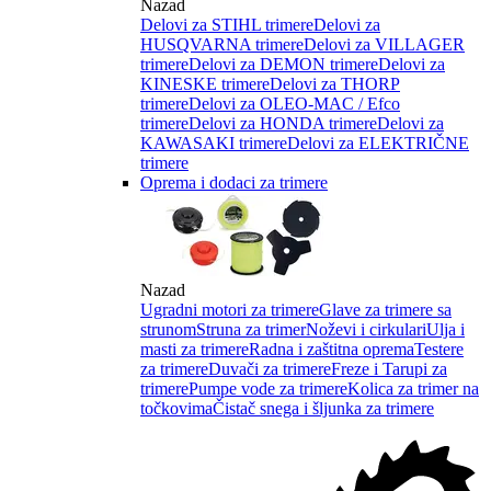
Nazad
Delovi za STIHL trimere
Delovi za
HUSQVARNA trimere
Delovi za VILLAGER
trimere
Delovi za DEMON trimere
Delovi za
KINESKE trimere
Delovi za THORP
trimere
Delovi za OLEO-MAC / Efco
trimere
Delovi za HONDA trimere
Delovi za
KAWASAKI trimere
Delovi za ELEKTRIČNE
trimere
Oprema i dodaci za trimere
Nazad
Ugradni motori za trimere
Glave za trimere sa
strunom
Struna za trimer
Noževi i cirkulari
Ulja i
masti za trimere
Radna i zaštitna oprema
Testere
za trimere
Duvači za trimere
Freze i Tarupi za
trimere
Pumpe vode za trimere
Kolica za trimer na
točkovima
Čistač snega i šljunka za trimere