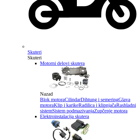
Skuteri
Skuteri
Motorni delovi skutera
Nazad
Blok motora
Cilindar
Dihtung i semering
Glava
motora
Klip i karike
Radilica i klipnjača
Rashladni
sistem
Sistem podmazivanja
Zupčenje motora
Elektroinstalacija skutera