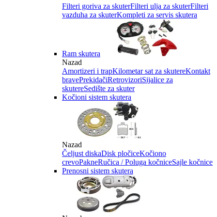
Filteri goriva za skuter
Filteri ulja za skuter
Filteri
vazduha za skuter
Kompleti za servis skutera
Ram skutera
Nazad
Amortizeri i trap
Kilometar sat za skutere
Kontakt
brave
Prekidači
Retrovizori
Sijalice za
skutere
Sedište za skuter
Kočioni sistem skutera
Nazad
Čeljust diska
Disk pločice
Kočiono
crevo
Pakne
Ručica / Poluga kočnice
Sajle kočnice
Prenosni sistem skutera