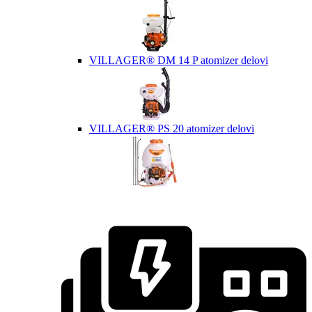
VILLAGER® DM 14 P atomizer delovi
VILLAGER® PS 20 atomizer delovi