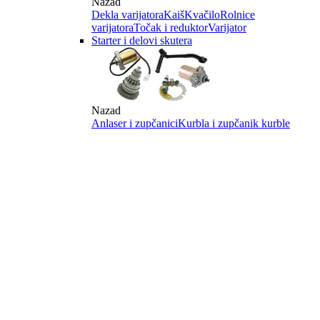
Nazad
Dekla varijatora
Kaiš
Kvačilo
Rolnice
varijatora
Točak i reduktor
Varijator
Starter i delovi skutera
Nazad
Anlaser i zupčanici
Kurbla i zupčanik kurble