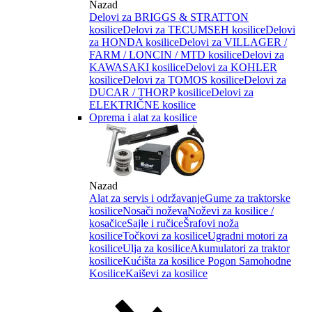
Nazad
Delovi za BRIGGS & STRATTON
kosilice
Delovi za TECUMSEH kosilice
Delovi
za HONDA kosilice
Delovi za VILLAGER /
FARM / LONCIN / MTD kosilice
Delovi za
KAWASAKI kosilice
Delovi za KOHLER
kosilice
Delovi za TOMOS kosilice
Delovi za
DUCAR / THORP kosilice
Delovi za
ELEKTRIČNE kosilice
Oprema i alat za kosilice
Nazad
Alat za servis i održavanje
Gume za traktorske
kosilice
Nosači noževa
Noževi za kosilice /
kosačice
Sajle i ručice
Šrafovi noža
kosilice
Točkovi za kosilice
Ugradni motori za
kosilice
Ulja za kosilice
Akumulatori za traktor
kosilice
Kućišta za kosilice
Pogon Samohodne
Kosilice
Kaiševi za kosilice