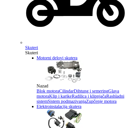
Skuteri
Skuteri
Motorni delovi skutera
Nazad
Blok motora
Cilindar
Dihtung i semering
Glava
motora
Klip i karike
Radilica i klipnjača
Rashladni
sistem
Sistem podmazivanja
Zupčenje motora
Elektroinstalacija skutera