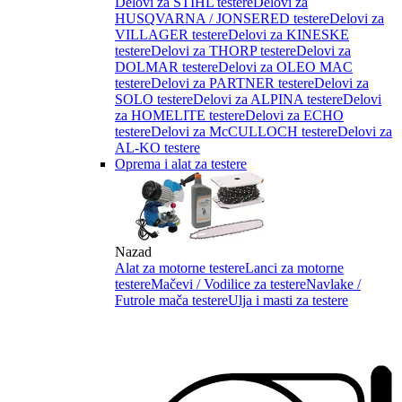
Delovi za STIHL testere
Delovi za
HUSQVARNA / JONSERED testere
Delovi za
VILLAGER testere
Delovi za KINESKE
testere
Delovi za THORP testere
Delovi za
DOLMAR testere
Delovi za OLEO MAC
testere
Delovi za PARTNER testere
Delovi za
SOLO testere
Delovi za ALPINA testere
Delovi
za HOMELITE testere
Delovi za ECHO
testere
Delovi za McCULLOCH testere
Delovi za
AL-KO testere
Oprema i alat za testere
Nazad
Alat za motorne testere
Lanci za motorne
testere
Mačevi / Vodilice za testere
Navlake /
Futrole mača testere
Ulja i masti za testere