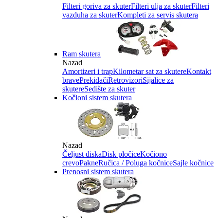
Filteri goriva za skuter
Filteri ulja za skuter
Filteri
vazduha za skuter
Kompleti za servis skutera
Ram skutera
Nazad
Amortizeri i trap
Kilometar sat za skutere
Kontakt
brave
Prekidači
Retrovizori
Sijalice za
skutere
Sedište za skuter
Kočioni sistem skutera
Nazad
Čeljust diska
Disk pločice
Kočiono
crevo
Pakne
Ručica / Poluga kočnice
Sajle kočnice
Prenosni sistem skutera