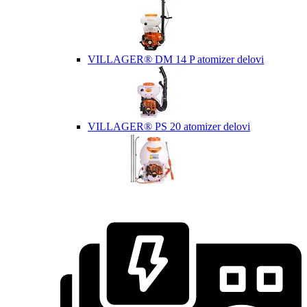
VILLAGER® DM 14 P atomizer delovi
VILLAGER® PS 20 atomizer delovi