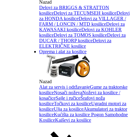
Nazad
Delovi za BRIGGS & STRATTON
kosilice
Delovi za TECUMSEH kosilice
Delovi
za HONDA kosilice
Delovi za VILLAGER /
FARM / LONCIN / MTD kosilice
Delovi za
KAWASAKI kosilice
Delovi za KOHLER
kosilice
Delovi za TOMOS kosilice
Delovi za
DUCAR / THORP kosilice
Delovi za
ELEKTRIČNE kosilice
Oprema i alat za kosilice
Nazad
Alat za servis i održavanje
Gume za traktorske
kosilice
Nosači noževa
Noževi za kosilice /
kosačice
Sajle i ručice
Šrafovi noža
kosilice
Točkovi za kosilice
Ugradni motori za
kosilice
Ulja za kosilice
Akumulatori za traktor
kosilice
Kućišta za kosilice
Pogon Samohodne
Kosilice
Kaiševi za kosilice