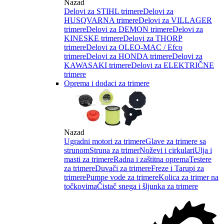
Nazad
Delovi za STIHL trimere
Delovi za
HUSQVARNA trimere
Delovi za VILLAGER
trimere
Delovi za DEMON trimere
Delovi za
KINESKE trimere
Delovi za THORP
trimere
Delovi za OLEO-MAC / Efco
trimere
Delovi za HONDA trimere
Delovi za
KAWASAKI trimere
Delovi za ELEKTRIČNE
trimere
Oprema i dodaci za trimere
Nazad
Ugradni motori za trimere
Glave za trimere sa
strunom
Struna za trimer
Noževi i cirkulari
Ulja i
masti za trimere
Radna i zaštitna oprema
Testere
za trimere
Duvači za trimere
Freze i Tarupi za
trimere
Pumpe vode za trimere
Kolica za trimer na
točkovima
Čistač snega i šljunka za trimere