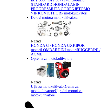
IMT 506 / IMT 507 / IMT 509
MIO
STANDARD HONDA
LABIN
PROGRES
MUTA GORENJE
TOMO
VINKOVIĆ
THORP motokultivatori
Delovi motora motokultivatora
Nazad
HONDA G / HONDA GX
KIPOR
motori
LOMBARDINI motori
RUGGERINI /
ACME
Oprema za motokultivatore
Nazad
Ulje za motokultivator
Gume za
motokultivatore
Ugradni motori za
motokultivatore