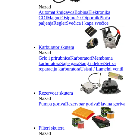
Nazad
Automat žmigavca
Bobina
Elektronika
CDI
Magnet
Osigurač / Otpornik
Ploča
paljenja
Regler
Svećica i kapa svećice
Karburator skutera
Nazad
Grlo i prirubnica
Karburatori
Membrana
karburatora
Sajle gasa
Saug i delovi
Set za
reparaciju karburatora
Usisni / Lamelni ventil
Rezervoar skutera
Nazad
Pumpa goriva
Rezervoar goriva
Slavina goriva
Filteri skutera
Nazad