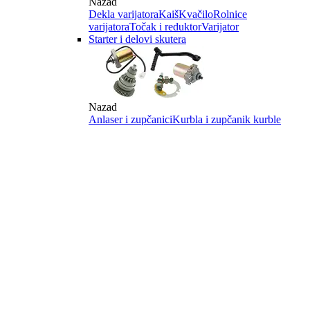
Nazad
Dekla varijatora
Kaiš
Kvačilo
Rolnice
varijatora
Točak i reduktor
Varijator
Starter i delovi skutera
Nazad
Anlaser i zupčanici
Kurbla i zupčanik kurble