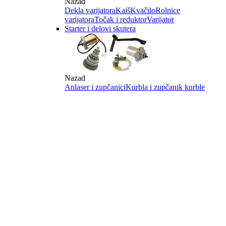
Nazad
Dekla varijatora
Kaiš
Kvačilo
Rolnice
varijatora
Točak i reduktor
Varijator
Starter i delovi skutera
Nazad
Anlaser i zupčanici
Kurbla i zupčanik kurble