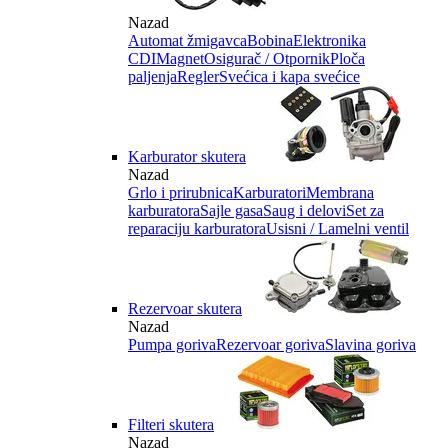
Nazad
Automat žmigavca
Bobina
Elektronika
CDI
Magnet
Osigurač / Otpornik
Ploča
paljenja
Regler
Svećica i kapa svećice
Karburator skutera
Nazad
Grlo i prirubnica
Karburatori
Membrana
karburatora
Sajle gasa
Saug i delovi
Set za
reparaciju karburatora
Usisni / Lamelni ventil
Rezervoar skutera
Nazad
Pumpa goriva
Rezervoar goriva
Slavina goriva
Filteri skutera
Nazad