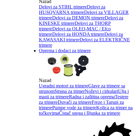
Nazad
Delovi za STIHL trimere
Delovi za
HUSQVARNA trimere
Delovi za VILLAGER
trimere
Delovi za DEMON trimere
Delovi za
KINESKE trimere
Delovi za THORP
trimere
Delovi za OLEO-MAC / Efco
trimere
Delovi za HONDA trimere
Delovi za
KAWASAKI trimere
Delovi za ELEKTRIČNE
trimere
Oprema i dodaci za trimere
Nazad
Ugradni motori za trimere
Glave za trimere sa
strunom
Struna za trimer
Noževi i cirkulari
Ulja i
masti za trimere
Radna i zaštitna oprema
Testere
za trimere
Duvači za trimere
Freze i Tarupi za
trimere
Pumpe vode za trimere
Kolica za trimer na
točkovima
Čistač snega i šljunka za trimere