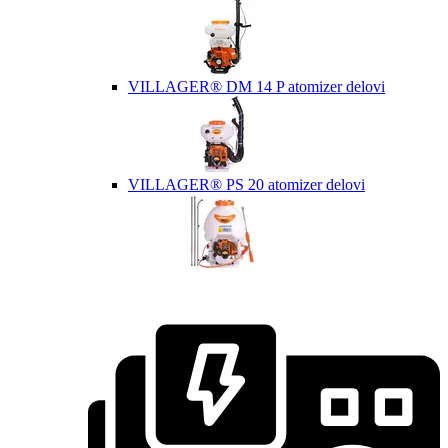
VILLAGER® DM 14 P atomizer delovi
VILLAGER® PS 20 atomizer delovi