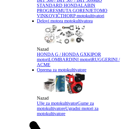
IMT 506 / IMT 507 / IMT 509
MIO
STANDARD HONDA
LABIN
PROGRES
MUTA GORENJE
TOMO
VINKOVIĆ
THORP motokultivatori
Delovi motora motokultivatora
Nazad
HONDA G / HONDA GX
KIPOR
motori
LOMBARDINI motori
RUGGERINI /
ACME
Oprema za motokultivatore
Nazad
Ulje za motokultivator
Gume za
motokultivatore
Ugradni motori za
motokultivatore