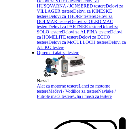
Delovi za STIHL testere
Delovi za
HUSQVARNA / JONSERED testere
Delovi za
VILLAGER testere
Delovi za KINESKE
testere
Delovi za THORP testere
Delovi za
DOLMAR testere
Delovi za OLEO MAC
testere
Delovi za PARTNER testere
Delovi za
SOLO testere
Delovi za ALPINA testere
Delovi
za HOMELITE testere
Delovi za ECHO
testere
Delovi za McCULLOCH testere
Delovi za
AL-KO testere
Oprema i alat za testere
Nazad
Alat za motorne testere
Lanci za motorne
testere
Mačevi / Vodilice za testere
Navlake /
Futrole mača testere
Ulja i masti za testere