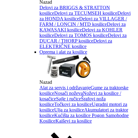
Nazad
Delovi za BRIGGS & STRATTON
kosilice
Delovi za TECUMSEH kosilice
Delovi
za HONDA kosilice
Delovi za VILLAGER /
FARM / LONCIN / MTD kosilice
Delovi za
KAWASAKI kosilice
Delovi za KOHLER
kosilice
Delovi za TOMOS kosilice
Delovi za
DUCAR / THORP kosilice
Delovi za
ELEKTRIČNE kosilice
Oprema i alat za kosilice
Nazad
Alat za servis i održavanje
Gume za traktorske
kosilice
Nosači noževa
Noževi za kosilice /
kosačice
Sajle i ručice
Šrafovi noža
kosilice
Točkovi za kosilice
Ugradni motori za
kosilice
Ulja za kosilice
Akumulatori za traktor
kosilice
Kućišta za kosilice
Pogon Samohodne
Kosilice
Kaiševi za kosilice