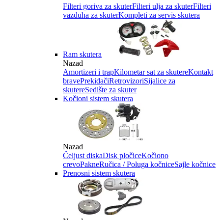
Filteri goriva za skuter
Filteri ulja za skuter
Filteri
vazduha za skuter
Kompleti za servis skutera
Ram skutera
Nazad
Amortizeri i trap
Kilometar sat za skutere
Kontakt
brave
Prekidači
Retrovizori
Sijalice za
skutere
Sedište za skuter
Kočioni sistem skutera
Nazad
Čeljust diska
Disk pločice
Kočiono
crevo
Pakne
Ručica / Poluga kočnice
Sajle kočnice
Prenosni sistem skutera