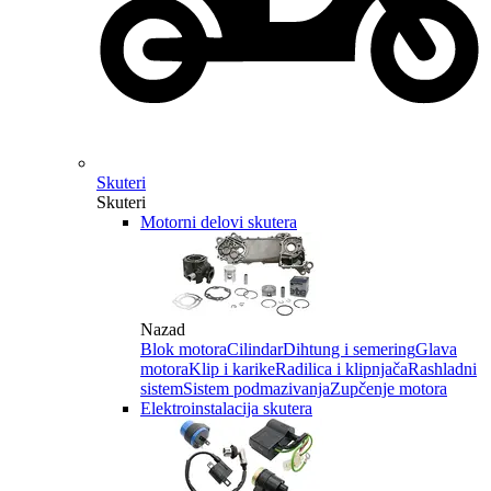
Skuteri
Skuteri
Motorni delovi skutera
Nazad
Blok motora
Cilindar
Dihtung i semering
Glava
motora
Klip i karike
Radilica i klipnjača
Rashladni
sistem
Sistem podmazivanja
Zupčenje motora
Elektroinstalacija skutera