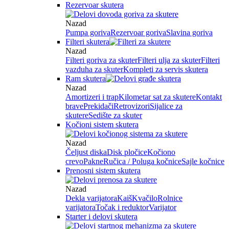
Rezervoar skutera
Nazad
Pumpa goriva
Rezervoar goriva
Slavina goriva
Filteri skutera
Nazad
Filteri goriva za skuter
Filteri ulja za skuter
Filteri
vazduha za skuter
Kompleti za servis skutera
Ram skutera
Nazad
Amortizeri i trap
Kilometar sat za skutere
Kontakt
brave
Prekidači
Retrovizori
Sijalice za
skutere
Sedište za skuter
Kočioni sistem skutera
Nazad
Čeljust diska
Disk pločice
Kočiono
crevo
Pakne
Ručica / Poluga kočnice
Sajle kočnice
Prenosni sistem skutera
Nazad
Dekla varijatora
Kaiš
Kvačilo
Rolnice
varijatora
Točak i reduktor
Varijator
Starter i delovi skutera