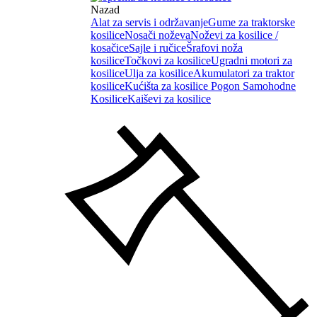
Nazad
Alat za servis i održavanje
Gume za traktorske
kosilice
Nosači noževa
Noževi za kosilice /
kosačice
Sajle i ručice
Šrafovi noža
kosilice
Točkovi za kosilice
Ugradni motori za
kosilice
Ulja za kosilice
Akumulatori za traktor
kosilice
Kućišta za kosilice
Pogon Samohodne
Kosilice
Kaiševi za kosilice