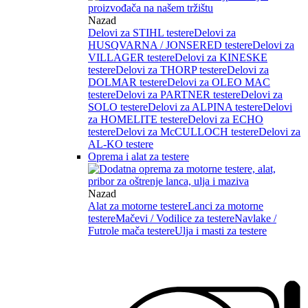
Nazad
Delovi za STIHL testere
Delovi za
HUSQVARNA / JONSERED testere
Delovi za
VILLAGER testere
Delovi za KINESKE
testere
Delovi za THORP testere
Delovi za
DOLMAR testere
Delovi za OLEO MAC
testere
Delovi za PARTNER testere
Delovi za
SOLO testere
Delovi za ALPINA testere
Delovi
za HOMELITE testere
Delovi za ECHO
testere
Delovi za McCULLOCH testere
Delovi za
AL-KO testere
Oprema i alat za testere
Nazad
Alat za motorne testere
Lanci za motorne
testere
Mačevi / Vodilice za testere
Navlake /
Futrole mača testere
Ulja i masti za testere