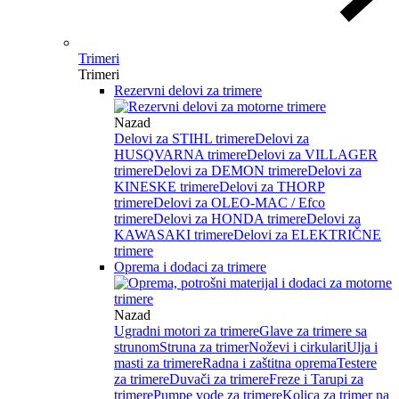
Trimeri
Trimeri
Rezervni delovi za trimere
Nazad
Delovi za STIHL trimere
Delovi za
HUSQVARNA trimere
Delovi za VILLAGER
trimere
Delovi za DEMON trimere
Delovi za
KINESKE trimere
Delovi za THORP
trimere
Delovi za OLEO-MAC / Efco
trimere
Delovi za HONDA trimere
Delovi za
KAWASAKI trimere
Delovi za ELEKTRIČNE
trimere
Oprema i dodaci za trimere
Nazad
Ugradni motori za trimere
Glave za trimere sa
strunom
Struna za trimer
Noževi i cirkulari
Ulja i
masti za trimere
Radna i zaštitna oprema
Testere
za trimere
Duvači za trimere
Freze i Tarupi za
trimere
Pumpe vode za trimere
Kolica za trimer na