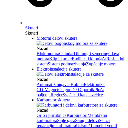
Skuteri
Skuteri
Motorni delovi skutera
Nazad
Blok motora
Cilindar
Dihtung i semering
Glava
motora
Klip i karike
Radilica i klipnjača
Rashladni
sistem
Sistem podmazivanja
Zupčenje motora
Elektroinstalacija skutera
Nazad
Automat žmigavca
Bobina
Elektronika
CDI
Magnet
Osigurač / Otpornik
Ploča
paljenja
Regler
Svećica i kapa svećice
Karburator skutera
Nazad
Grlo i prirubnica
Karburatori
Membrana
karburatora
Sajle gasa
Saug i delovi
Set za
reparaciju karburatora
Usisni / Lamelni ventil