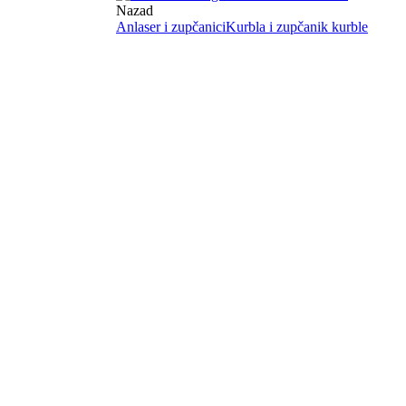
Nazad
Anlaser i zupčanici
Kurbla i zupčanik kurble