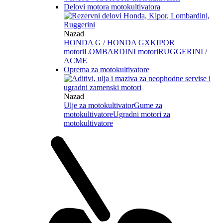
Delovi motora motokultivatora
Nazad
HONDA G / HONDA GX
KIPOR
motori
LOMBARDINI motori
RUGGERINI /
ACME
Oprema za motokultivatore
Nazad
Ulje za motokultivator
Gume za
motokultivatore
Ugradni motori za
motokultivatore