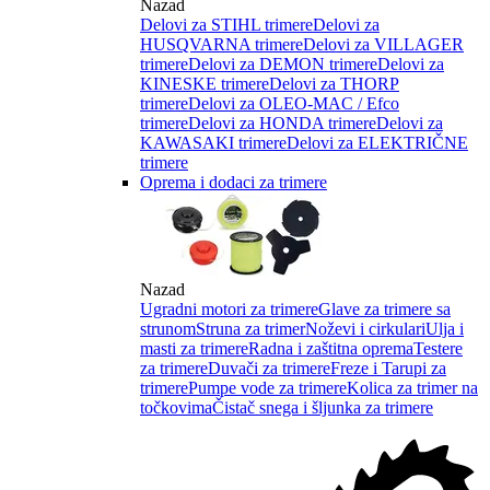
Nazad
Delovi za STIHL trimere
Delovi za
HUSQVARNA trimere
Delovi za VILLAGER
trimere
Delovi za DEMON trimere
Delovi za
KINESKE trimere
Delovi za THORP
trimere
Delovi za OLEO-MAC / Efco
trimere
Delovi za HONDA trimere
Delovi za
KAWASAKI trimere
Delovi za ELEKTRIČNE
trimere
Oprema i dodaci za trimere
Nazad
Ugradni motori za trimere
Glave za trimere sa
strunom
Struna za trimer
Noževi i cirkulari
Ulja i
masti za trimere
Radna i zaštitna oprema
Testere
za trimere
Duvači za trimere
Freze i Tarupi za
trimere
Pumpe vode za trimere
Kolica za trimer na
točkovima
Čistač snega i šljunka za trimere