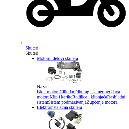
Skuteri
Skuteri
Motorni delovi skutera
Nazad
Blok motora
Cilindar
Dihtung i semering
Glava
motora
Klip i karike
Radilica i klipnjača
Rashladni
sistem
Sistem podmazivanja
Zupčenje motora
Elektroinstalacija skutera