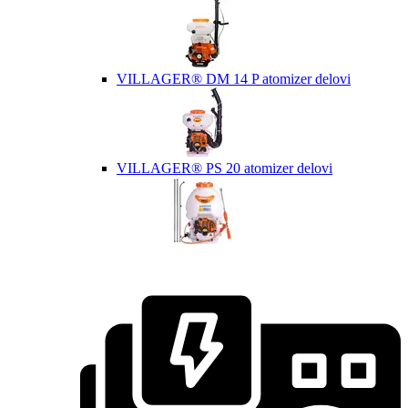
VILLAGER® DM 14 P atomizer delovi
VILLAGER® PS 20 atomizer delovi