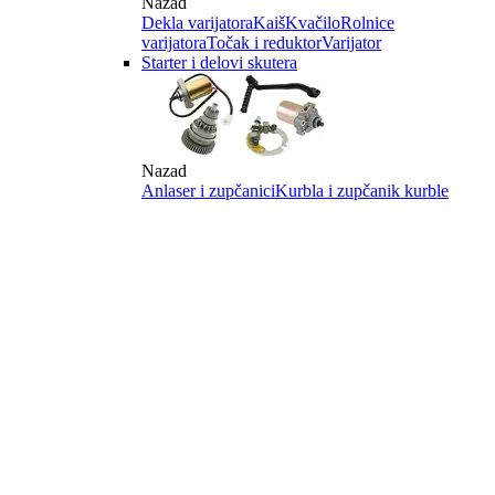
Nazad
Dekla varijatora
Kaiš
Kvačilo
Rolnice
varijatora
Točak i reduktor
Varijator
Starter i delovi skutera
Nazad
Anlaser i zupčanici
Kurbla i zupčanik kurble