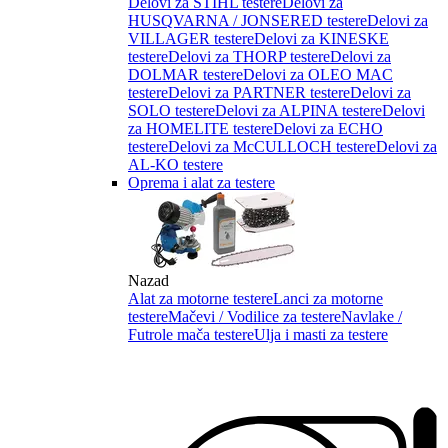
Delovi za STIHL testere
Delovi za
HUSQVARNA / JONSERED testere
Delovi za
VILLAGER testere
Delovi za KINESKE
testere
Delovi za THORP testere
Delovi za
DOLMAR testere
Delovi za OLEO MAC
testere
Delovi za PARTNER testere
Delovi za
SOLO testere
Delovi za ALPINA testere
Delovi
za HOMELITE testere
Delovi za ECHO
testere
Delovi za McCULLOCH testere
Delovi za
AL-KO testere
Oprema i alat za testere
Nazad
Alat za motorne testere
Lanci za motorne
testere
Mačevi / Vodilice za testere
Navlake /
Futrole mača testere
Ulja i masti za testere