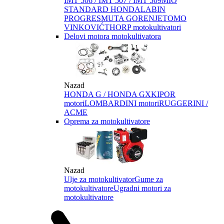
IMT 506 / IMT 507 / IMT 509
MIO
STANDARD HONDA
LABIN
PROGRES
MUTA GORENJE
TOMO
VINKOVIĆ
THORP motokultivatori
Delovi motora motokultivatora
Nazad
HONDA G / HONDA GX
KIPOR
motori
LOMBARDINI motori
RUGGERINI /
ACME
Oprema za motokultivatore
Nazad
Ulje za motokultivator
Gume za
motokultivatore
Ugradni motori za
motokultivatore