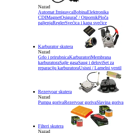
Nazad
Automat žmigavca
Bobina
Elektronika
CDI
Magnet
Osigurač / Otpornik
Ploča
paljenja
Regler
Svećica i kapa svećice
Karburator skutera
Nazad
Grlo i prirubnica
Karburatori
Membrana
karburatora
Sajle gasa
Saug i delovi
Set za
reparaciju karburatora
Usisni / Lamelni ventil
Rezervoar skutera
Nazad
Pumpa goriva
Rezervoar goriva
Slavina goriva
Filteri skutera
Nazad