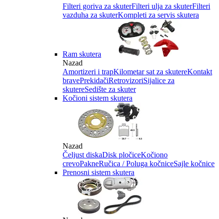
Filteri goriva za skuter
Filteri ulja za skuter
Filteri
vazduha za skuter
Kompleti za servis skutera
Ram skutera
Nazad
Amortizeri i trap
Kilometar sat za skutere
Kontakt
brave
Prekidači
Retrovizori
Sijalice za
skutere
Sedište za skuter
Kočioni sistem skutera
Nazad
Čeljust diska
Disk pločice
Kočiono
crevo
Pakne
Ručica / Poluga kočnice
Sajle kočnice
Prenosni sistem skutera