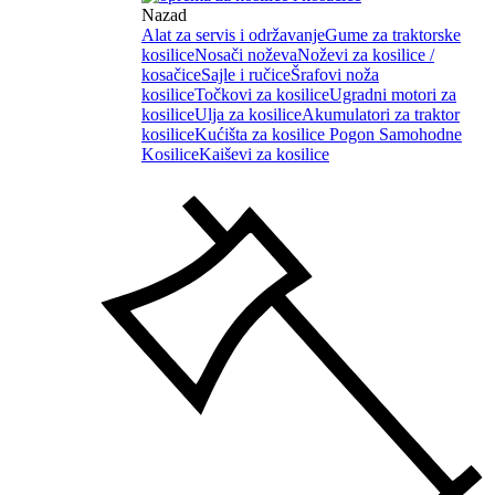
Nazad
Alat za servis i održavanje
Gume za traktorske
kosilice
Nosači noževa
Noževi za kosilice /
kosačice
Sajle i ručice
Šrafovi noža
kosilice
Točkovi za kosilice
Ugradni motori za
kosilice
Ulja za kosilice
Akumulatori za traktor
kosilice
Kućišta za kosilice
Pogon Samohodne
Kosilice
Kaiševi za kosilice