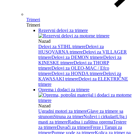
Trimeri
Trimeri
Rezervni delovi za trimere
Nazad
Delovi za STIHL trimere
Delovi za
HUSQVARNA trimere
Delovi za VILLAGER
trimere
Delovi za DEMON trimere
Delovi za
KINESKE trimere
Delovi za THORP
trimere
Delovi za OLEO-MAC / Efco
trimere
Delovi za HONDA trimere
Delovi za
KAWASAKI trimere
Delovi za ELEKTRIČNE
trimere
Oprema i dodaci za trimere
Nazad
Ugradni motori za trimere
Glave za trimere sa
strunom
Struna za trimer
Noževi i cirkulari
Ulja i
masti za trimere
Radna i zaštitna oprema
Testere
za trimere
Duvači za trimere
Freze i Tarupi za
trimere
Pumpe vode za trimere
Kolica za trimer na