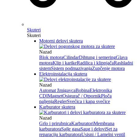
Skuteri
Skuteri
Motorni delovi skutera
Nazad
Blok motora
Cilindar
Dihtung i semering
Glava
motora
Klip i karike
Radilica i klipnjača
Rashladni
sistem
Sistem podmazivanja
Zupčenje motora
Elektroinstalacija skutera
Nazad
Automat žmigavca
Bobina
Elektronika
CDI
Magnet
Osigurač / Otpornik
Ploča
paljenja
Regler
Svećica i kapa svećice
Karburator skutera
Nazad
Grlo i prirubnica
Karburatori
Membrana
karburatora
Sajle gasa
Saug i delovi
Set za
reparaciju karburatora
Usisni / Lamelni ventil