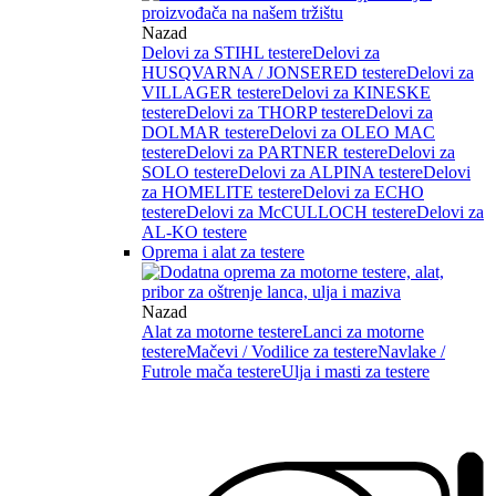
Nazad
Delovi za STIHL testere
Delovi za
HUSQVARNA / JONSERED testere
Delovi za
VILLAGER testere
Delovi za KINESKE
testere
Delovi za THORP testere
Delovi za
DOLMAR testere
Delovi za OLEO MAC
testere
Delovi za PARTNER testere
Delovi za
SOLO testere
Delovi za ALPINA testere
Delovi
za HOMELITE testere
Delovi za ECHO
testere
Delovi za McCULLOCH testere
Delovi za
AL-KO testere
Oprema i alat za testere
Nazad
Alat za motorne testere
Lanci za motorne
testere
Mačevi / Vodilice za testere
Navlake /
Futrole mača testere
Ulja i masti za testere