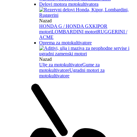
Delovi motora motokultivatora
Nazad
HONDA G / HONDA GX
KIPOR
motori
LOMBARDINI motori
RUGGERINI /
ACME
Oprema za motokultivatore
Nazad
Ulje za motokultivator
Gume za
motokultivatore
Ugradni motori za
motokultivatore