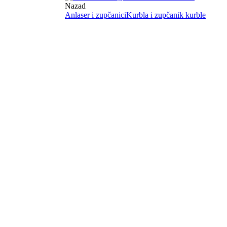
Nazad
Anlaser i zupčanici
Kurbla i zupčanik kurble