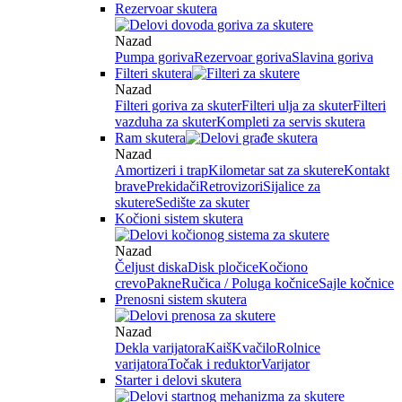
Rezervoar skutera
Nazad
Pumpa goriva
Rezervoar goriva
Slavina goriva
Filteri skutera
Nazad
Filteri goriva za skuter
Filteri ulja za skuter
Filteri
vazduha za skuter
Kompleti za servis skutera
Ram skutera
Nazad
Amortizeri i trap
Kilometar sat za skutere
Kontakt
brave
Prekidači
Retrovizori
Sijalice za
skutere
Sedište za skuter
Kočioni sistem skutera
Nazad
Čeljust diska
Disk pločice
Kočiono
crevo
Pakne
Ručica / Poluga kočnice
Sajle kočnice
Prenosni sistem skutera
Nazad
Dekla varijatora
Kaiš
Kvačilo
Rolnice
varijatora
Točak i reduktor
Varijator
Starter i delovi skutera