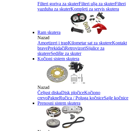
Filteri goriva za skuter
Filteri ulja za skuter
Filteri
vazduha za skuter
Kompleti za servis skutera
Ram skutera
Nazad
Amortizeri i trap
Kilometar sat za skutere
Kontakt
brave
Prekidači
Retrovizori
Sijalice za
skutere
Sedište za skuter
Kočioni sistem skutera
Nazad
Čeljust diska
Disk pločice
Kočiono
crevo
Pakne
Ručica / Poluga kočnice
Sajle kočnice
Prenosni sistem skutera