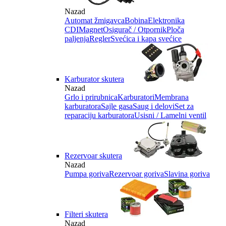
Nazad
Automat žmigavca
Bobina
Elektronika
CDI
Magnet
Osigurač / Otpornik
Ploča
paljenja
Regler
Svećica i kapa svećice
Karburator skutera
Nazad
Grlo i prirubnica
Karburatori
Membrana
karburatora
Sajle gasa
Saug i delovi
Set za
reparaciju karburatora
Usisni / Lamelni ventil
Rezervoar skutera
Nazad
Pumpa goriva
Rezervoar goriva
Slavina goriva
Filteri skutera
Nazad