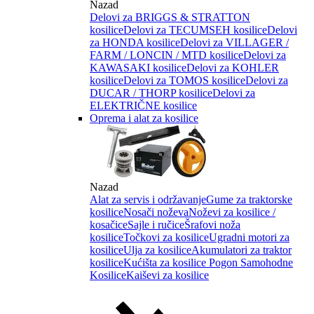
Nazad
Delovi za BRIGGS & STRATTON
kosilice
Delovi za TECUMSEH kosilice
Delovi
za HONDA kosilice
Delovi za VILLAGER /
FARM / LONCIN / MTD kosilice
Delovi za
KAWASAKI kosilice
Delovi za KOHLER
kosilice
Delovi za TOMOS kosilice
Delovi za
DUCAR / THORP kosilice
Delovi za
ELEKTRIČNE kosilice
Oprema i alat za kosilice
Nazad
Alat za servis i održavanje
Gume za traktorske
kosilice
Nosači noževa
Noževi za kosilice /
kosačice
Sajle i ručice
Šrafovi noža
kosilice
Točkovi za kosilice
Ugradni motori za
kosilice
Ulja za kosilice
Akumulatori za traktor
kosilice
Kućišta za kosilice
Pogon Samohodne
Kosilice
Kaiševi za kosilice