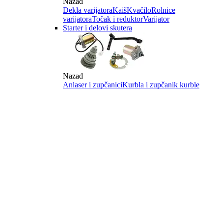
Nazad
Dekla varijatora
Kaiš
Kvačilo
Rolnice
varijatora
Točak i reduktor
Varijator
Starter i delovi skutera
Nazad
Anlaser i zupčanici
Kurbla i zupčanik kurble