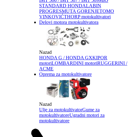
IMT 506 / IMT 507 / IMT 509
MIO
STANDARD HONDA
LABIN
PROGRES
MUTA GORENJE
TOMO
VINKOVIĆ
THORP motokultivatori
Delovi motora motokultivatora
Nazad
HONDA G / HONDA GX
KIPOR
motori
LOMBARDINI motori
RUGGERINI /
ACME
Oprema za motokultivatore
Nazad
Ulje za motokultivator
Gume za
motokultivatore
Ugradni motori za
motokultivatore