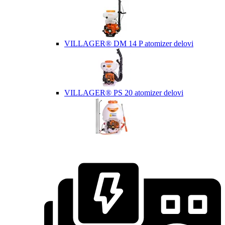
VILLAGER® DM 14 P atomizer delovi
VILLAGER® PS 20 atomizer delovi