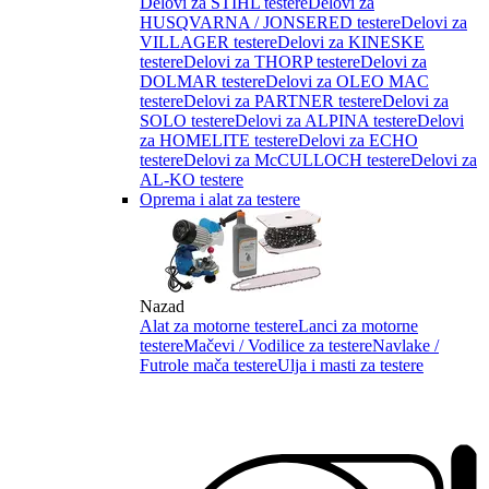
Delovi za STIHL testere
Delovi za
HUSQVARNA / JONSERED testere
Delovi za
VILLAGER testere
Delovi za KINESKE
testere
Delovi za THORP testere
Delovi za
DOLMAR testere
Delovi za OLEO MAC
testere
Delovi za PARTNER testere
Delovi za
SOLO testere
Delovi za ALPINA testere
Delovi
za HOMELITE testere
Delovi za ECHO
testere
Delovi za McCULLOCH testere
Delovi za
AL-KO testere
Oprema i alat za testere
Nazad
Alat za motorne testere
Lanci za motorne
testere
Mačevi / Vodilice za testere
Navlake /
Futrole mača testere
Ulja i masti za testere