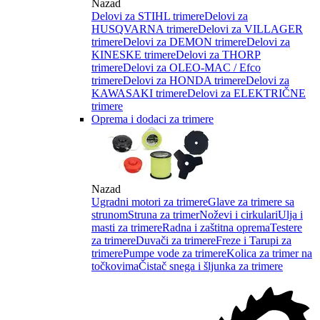
Nazad
Delovi za STIHL trimere
Delovi za
HUSQVARNA trimere
Delovi za VILLAGER
trimere
Delovi za DEMON trimere
Delovi za
KINESKE trimere
Delovi za THORP
trimere
Delovi za OLEO-MAC / Efco
trimere
Delovi za HONDA trimere
Delovi za
KAWASAKI trimere
Delovi za ELEKTRIČNE
trimere
Oprema i dodaci za trimere
Nazad
Ugradni motori za trimere
Glave za trimere sa
strunom
Struna za trimer
Noževi i cirkulari
Ulja i
masti za trimere
Radna i zaštitna oprema
Testere
za trimere
Duvači za trimere
Freze i Tarupi za
trimere
Pumpe vode za trimere
Kolica za trimer na
točkovima
Čistač snega i šljunka za trimere