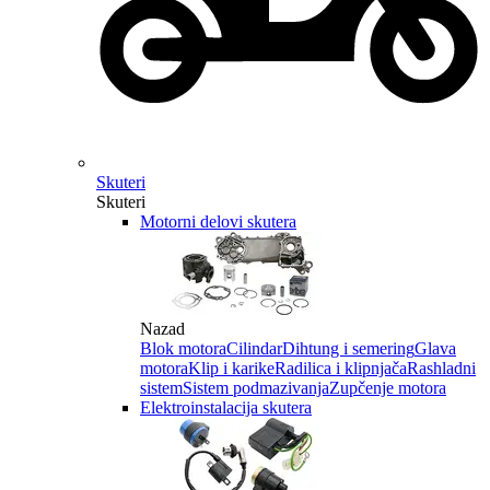
Skuteri
Skuteri
Motorni delovi skutera
Nazad
Blok motora
Cilindar
Dihtung i semering
Glava
motora
Klip i karike
Radilica i klipnjača
Rashladni
sistem
Sistem podmazivanja
Zupčenje motora
Elektroinstalacija skutera