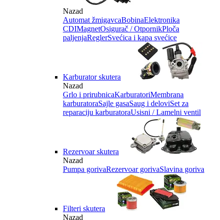
Nazad
Automat žmigavca
Bobina
Elektronika
CDI
Magnet
Osigurač / Otpornik
Ploča
paljenja
Regler
Svećica i kapa svećice
Karburator skutera
Nazad
Grlo i prirubnica
Karburatori
Membrana
karburatora
Sajle gasa
Saug i delovi
Set za
reparaciju karburatora
Usisni / Lamelni ventil
Rezervoar skutera
Nazad
Pumpa goriva
Rezervoar goriva
Slavina goriva
Filteri skutera
Nazad