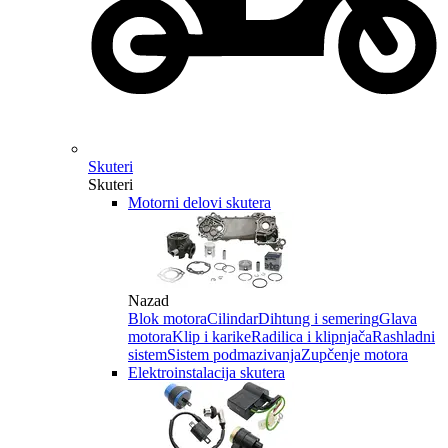
Skuteri
Skuteri
Motorni delovi skutera
Nazad
Blok motora
Cilindar
Dihtung i semering
Glava
motora
Klip i karike
Radilica i klipnjača
Rashladni
sistem
Sistem podmazivanja
Zupčenje motora
Elektroinstalacija skutera