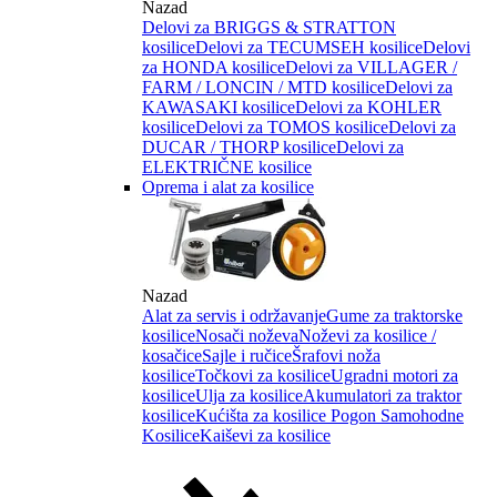
Nazad
Delovi za BRIGGS & STRATTON
kosilice
Delovi za TECUMSEH kosilice
Delovi
za HONDA kosilice
Delovi za VILLAGER /
FARM / LONCIN / MTD kosilice
Delovi za
KAWASAKI kosilice
Delovi za KOHLER
kosilice
Delovi za TOMOS kosilice
Delovi za
DUCAR / THORP kosilice
Delovi za
ELEKTRIČNE kosilice
Oprema i alat za kosilice
Nazad
Alat za servis i održavanje
Gume za traktorske
kosilice
Nosači noževa
Noževi za kosilice /
kosačice
Sajle i ručice
Šrafovi noža
kosilice
Točkovi za kosilice
Ugradni motori za
kosilice
Ulja za kosilice
Akumulatori za traktor
kosilice
Kućišta za kosilice
Pogon Samohodne
Kosilice
Kaiševi za kosilice