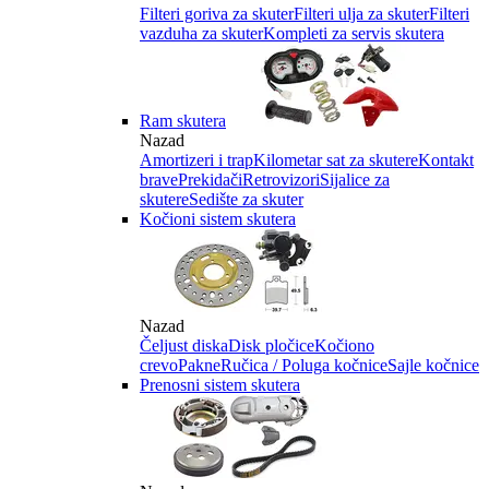
Filteri goriva za skuter
Filteri ulja za skuter
Filteri
vazduha za skuter
Kompleti za servis skutera
Ram skutera
Nazad
Amortizeri i trap
Kilometar sat za skutere
Kontakt
brave
Prekidači
Retrovizori
Sijalice za
skutere
Sedište za skuter
Kočioni sistem skutera
Nazad
Čeljust diska
Disk pločice
Kočiono
crevo
Pakne
Ručica / Poluga kočnice
Sajle kočnice
Prenosni sistem skutera