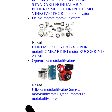
IMT 506 / IMT 507 / IMT 509
MIO
STANDARD HONDA
LABIN
PROGRES
MUTA GORENJE
TOMO
VINKOVIĆ
THORP motokultivatori
Delovi motora motokultivatora
Nazad
HONDA G / HONDA GX
KIPOR
motori
LOMBARDINI motori
RUGGERINI /
ACME
Oprema za motokultivatore
Nazad
Ulje za motokultivator
Gume za
motokultivatore
Ugradni motori za
motokultivatore