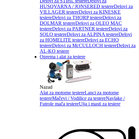
Delovi za STIHL testere
Delovi za
HUSQVARNA / JONSERED testere
Delovi za
VILLAGER testere
Delovi za KINESKE
testere
Delovi za THORP testere
Delovi za
DOLMAR testere
Delovi za OLEO MAC
testere
Delovi za PARTNER testere
Delovi za
SOLO testere
Delovi za ALPINA testere
Delovi
za HOMELITE testere
Delovi za ECHO
testere
Delovi za McCULLOCH testere
Delovi za
AL-KO testere
Oprema i alat za testere
Nazad
Alat za motorne testere
Lanci za motorne
testere
Mačevi / Vodilice za testere
Navlake /
Futrole mača testere
Ulja i masti za testere