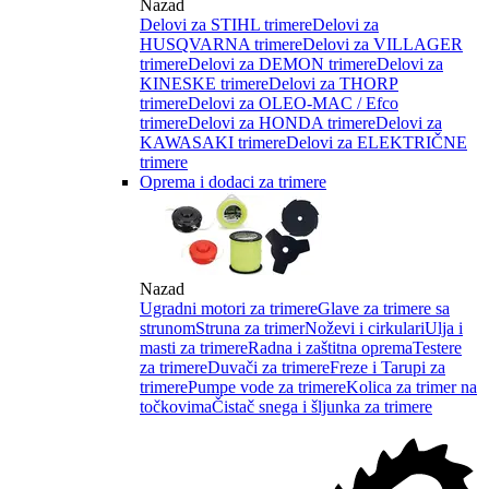
Nazad
Delovi za STIHL trimere
Delovi za
HUSQVARNA trimere
Delovi za VILLAGER
trimere
Delovi za DEMON trimere
Delovi za
KINESKE trimere
Delovi za THORP
trimere
Delovi za OLEO-MAC / Efco
trimere
Delovi za HONDA trimere
Delovi za
KAWASAKI trimere
Delovi za ELEKTRIČNE
trimere
Oprema i dodaci za trimere
Nazad
Ugradni motori za trimere
Glave za trimere sa
strunom
Struna za trimer
Noževi i cirkulari
Ulja i
masti za trimere
Radna i zaštitna oprema
Testere
za trimere
Duvači za trimere
Freze i Tarupi za
trimere
Pumpe vode za trimere
Kolica za trimer na
točkovima
Čistač snega i šljunka za trimere