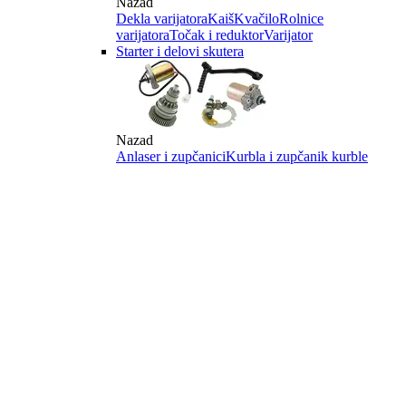
Nazad
Dekla varijatora
Kaiš
Kvačilo
Rolnice
varijatora
Točak i reduktor
Varijator
Starter i delovi skutera
Nazad
Anlaser i zupčanici
Kurbla i zupčanik kurble