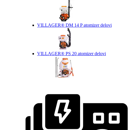
VILLAGER® DM 14 P atomizer delovi
VILLAGER® PS 20 atomizer delovi