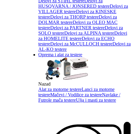
Delovi za STIHL testere
Delovi za
HUSQVARNA / JONSERED testere
Delovi za
VILLAGER testere
Delovi za KINESKE
testere
Delovi za THORP testere
Delovi za
DOLMAR testere
Delovi za OLEO MAC
testere
Delovi za PARTNER testere
Delovi za
SOLO testere
Delovi za ALPINA testere
Delovi
za HOMELITE testere
Delovi za ECHO
testere
Delovi za McCULLOCH testere
Delovi za
AL-KO testere
Oprema i alat za testere
Nazad
Alat za motorne testere
Lanci za motorne
testere
Mačevi / Vodilice za testere
Navlake /
Futrole mača testere
Ulja i masti za testere