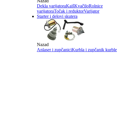
Nazad
Dekla varijatora
Kaiš
Kvačilo
Rolnice
varijatora
Točak i reduktor
Varijator
Starter i delovi skutera
Nazad
Anlaser i zupčanici
Kurbla i zupčanik kurble