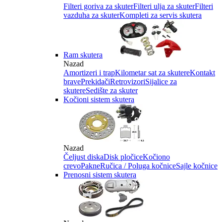
Filteri goriva za skuter
Filteri ulja za skuter
Filteri
vazduha za skuter
Kompleti za servis skutera
Ram skutera
Nazad
Amortizeri i trap
Kilometar sat za skutere
Kontakt
brave
Prekidači
Retrovizori
Sijalice za
skutere
Sedište za skuter
Kočioni sistem skutera
Nazad
Čeljust diska
Disk pločice
Kočiono
crevo
Pakne
Ručica / Poluga kočnice
Sajle kočnice
Prenosni sistem skutera