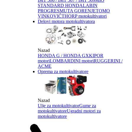
IMT 506 / IMT 507 / IMT 509
MIO
STANDARD HONDA
LABIN
PROGRES
MUTA GORENJE
TOMO
VINKOVIĆ
THORP motokultivatori
Delovi motora motokultivatora
Nazad
HONDA G / HONDA GX
KIPOR
motori
LOMBARDINI motori
RUGGERINI /
ACME
Oprema za motokultivatore
Nazad
Ulje za motokultivator
Gume za
motokultivatore
Ugradni motori za
motokultivatore