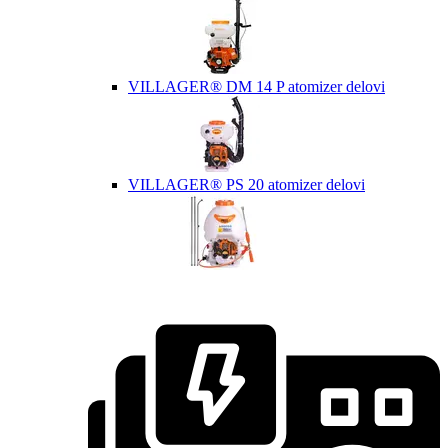
VILLAGER® DM 14 P atomizer delovi
VILLAGER® PS 20 atomizer delovi