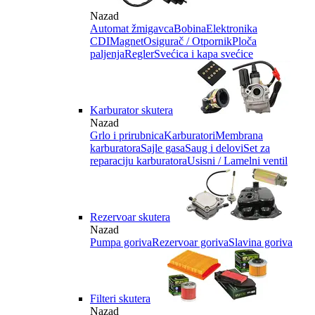
Nazad
Automat žmigavca
Bobina
Elektronika
CDI
Magnet
Osigurač / Otpornik
Ploča
paljenja
Regler
Svećica i kapa svećice
Karburator skutera
Nazad
Grlo i prirubnica
Karburatori
Membrana
karburatora
Sajle gasa
Saug i delovi
Set za
reparaciju karburatora
Usisni / Lamelni ventil
Rezervoar skutera
Nazad
Pumpa goriva
Rezervoar goriva
Slavina goriva
Filteri skutera
Nazad