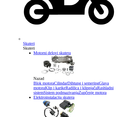
Skuteri
Skuteri
Motorni delovi skutera
Nazad
Blok motora
Cilindar
Dihtung i semering
Glava
motora
Klip i karike
Radilica i klipnjača
Rashladni
sistem
Sistem podmazivanja
Zupčenje motora
Elektroinstalacija skutera