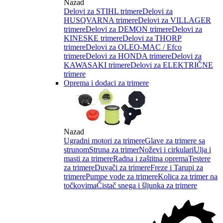
Nazad
Delovi za STIHL trimere
Delovi za
HUSQVARNA trimere
Delovi za VILLAGER
trimere
Delovi za DEMON trimere
Delovi za
KINESKE trimere
Delovi za THORP
trimere
Delovi za OLEO-MAC / Efco
trimere
Delovi za HONDA trimere
Delovi za
KAWASAKI trimere
Delovi za ELEKTRIČNE
trimere
Oprema i dodaci za trimere
Nazad
Ugradni motori za trimere
Glave za trimere sa
strunom
Struna za trimer
Noževi i cirkulari
Ulja i
masti za trimere
Radna i zaštitna oprema
Testere
za trimere
Duvači za trimere
Freze i Tarupi za
trimere
Pumpe vode za trimere
Kolica za trimer na
točkovima
Čistač snega i šljunka za trimere