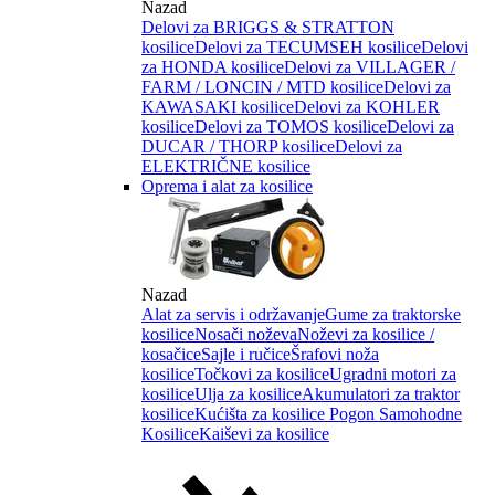
Nazad
Delovi za BRIGGS & STRATTON
kosilice
Delovi za TECUMSEH kosilice
Delovi
za HONDA kosilice
Delovi za VILLAGER /
FARM / LONCIN / MTD kosilice
Delovi za
KAWASAKI kosilice
Delovi za KOHLER
kosilice
Delovi za TOMOS kosilice
Delovi za
DUCAR / THORP kosilice
Delovi za
ELEKTRIČNE kosilice
Oprema i alat za kosilice
Nazad
Alat za servis i održavanje
Gume za traktorske
kosilice
Nosači noževa
Noževi za kosilice /
kosačice
Sajle i ručice
Šrafovi noža
kosilice
Točkovi za kosilice
Ugradni motori za
kosilice
Ulja za kosilice
Akumulatori za traktor
kosilice
Kućišta za kosilice
Pogon Samohodne
Kosilice
Kaiševi za kosilice