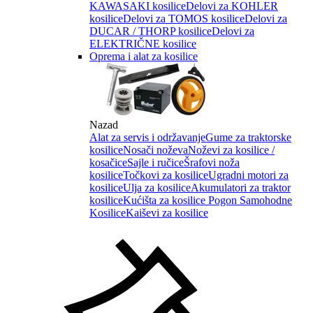
KAWASAKI kosilice
Delovi za KOHLER
kosilice
Delovi za TOMOS kosilice
Delovi za
DUCAR / THORP kosilice
Delovi za
ELEKTRIČNE kosilice
Oprema i alat za kosilice
Nazad
Alat za servis i održavanje
Gume za traktorske
kosilice
Nosači noževa
Noževi za kosilice /
kosačice
Sajle i ručice
Šrafovi noža
kosilice
Točkovi za kosilice
Ugradni motori za
kosilice
Ulja za kosilice
Akumulatori za traktor
kosilice
Kućišta za kosilice
Pogon Samohodne
Kosilice
Kaiševi za kosilice