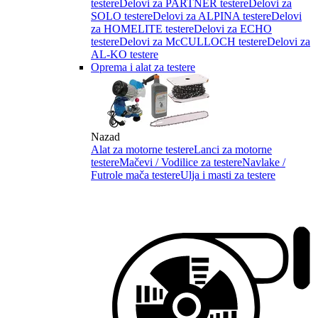
testere
Delovi za PARTNER testere
Delovi za
SOLO testere
Delovi za ALPINA testere
Delovi
za HOMELITE testere
Delovi za ECHO
testere
Delovi za McCULLOCH testere
Delovi za
AL-KO testere
Oprema i alat za testere
Nazad
Alat za motorne testere
Lanci za motorne
testere
Mačevi / Vodilice za testere
Navlake /
Futrole mača testere
Ulja i masti za testere