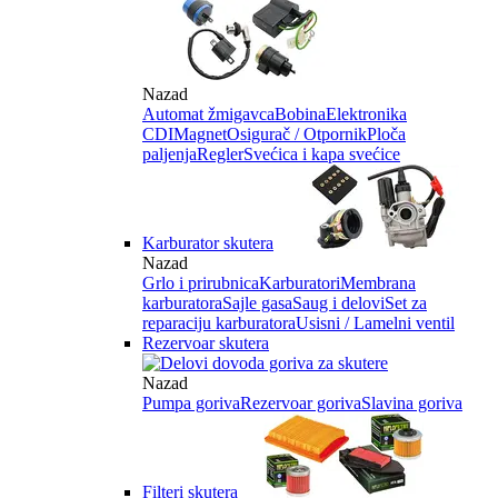
Nazad
Automat žmigavca
Bobina
Elektronika
CDI
Magnet
Osigurač / Otpornik
Ploča
paljenja
Regler
Svećica i kapa svećice
Karburator skutera
Nazad
Grlo i prirubnica
Karburatori
Membrana
karburatora
Sajle gasa
Saug i delovi
Set za
reparaciju karburatora
Usisni / Lamelni ventil
Rezervoar skutera
Nazad
Pumpa goriva
Rezervoar goriva
Slavina goriva
Filteri skutera