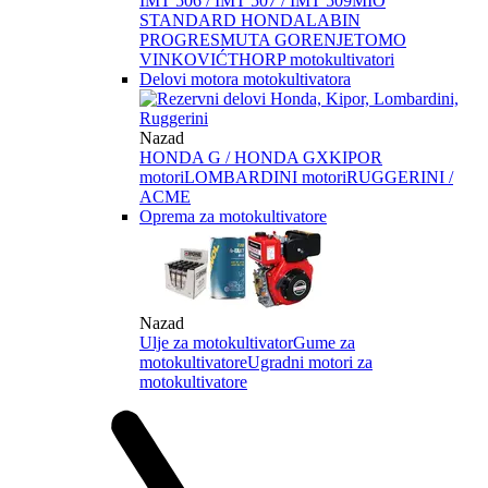
IMT 506 / IMT 507 / IMT 509
MIO
STANDARD HONDA
LABIN
PROGRES
MUTA GORENJE
TOMO
VINKOVIĆ
THORP motokultivatori
Delovi motora motokultivatora
Nazad
HONDA G / HONDA GX
KIPOR
motori
LOMBARDINI motori
RUGGERINI /
ACME
Oprema za motokultivatore
Nazad
Ulje za motokultivator
Gume za
motokultivatore
Ugradni motori za
motokultivatore