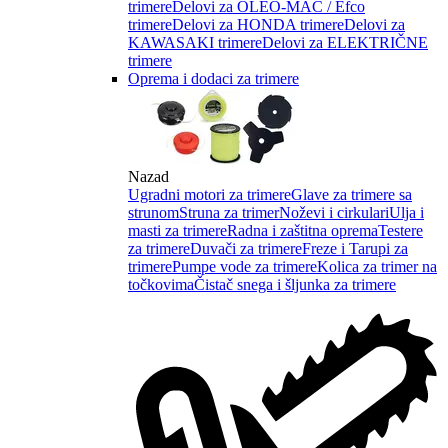
trimere
Delovi za OLEO-MAC / Efco
trimere
Delovi za HONDA trimere
Delovi za
KAWASAKI trimere
Delovi za ELEKTRIČNE
trimere
Oprema i dodaci za trimere
Nazad
Ugradni motori za trimere
Glave za trimere sa
strunom
Struna za trimer
Noževi i cirkulari
Ulja i
masti za trimere
Radna i zaštitna oprema
Testere
za trimere
Duvači za trimere
Freze i Tarupi za
trimere
Pumpe vode za trimere
Kolica za trimer na
točkovima
Čistač snega i šljunka za trimere