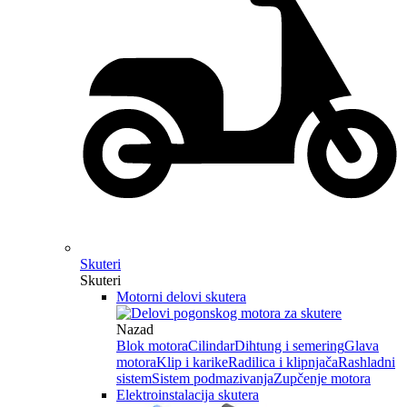
Skuteri
Skuteri
Motorni delovi skutera
Nazad
Blok motora
Cilindar
Dihtung i semering
Glava
motora
Klip i karike
Radilica i klipnjača
Rashladni
sistem
Sistem podmazivanja
Zupčenje motora
Elektroinstalacija skutera