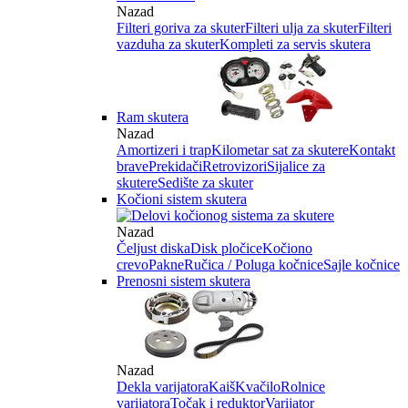
Nazad
Filteri goriva za skuter
Filteri ulja za skuter
Filteri
vazduha za skuter
Kompleti za servis skutera
Ram skutera
Nazad
Amortizeri i trap
Kilometar sat za skutere
Kontakt
brave
Prekidači
Retrovizori
Sijalice za
skutere
Sedište za skuter
Kočioni sistem skutera
Nazad
Čeljust diska
Disk pločice
Kočiono
crevo
Pakne
Ručica / Poluga kočnice
Sajle kočnice
Prenosni sistem skutera
Nazad
Dekla varijatora
Kaiš
Kvačilo
Rolnice
varijatora
Točak i reduktor
Varijator