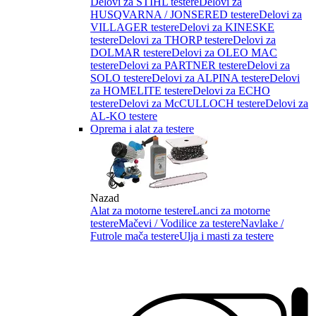
Delovi za STIHL testere
Delovi za
HUSQVARNA / JONSERED testere
Delovi za
VILLAGER testere
Delovi za KINESKE
testere
Delovi za THORP testere
Delovi za
DOLMAR testere
Delovi za OLEO MAC
testere
Delovi za PARTNER testere
Delovi za
SOLO testere
Delovi za ALPINA testere
Delovi
za HOMELITE testere
Delovi za ECHO
testere
Delovi za McCULLOCH testere
Delovi za
AL-KO testere
Oprema i alat za testere
Nazad
Alat za motorne testere
Lanci za motorne
testere
Mačevi / Vodilice za testere
Navlake /
Futrole mača testere
Ulja i masti za testere