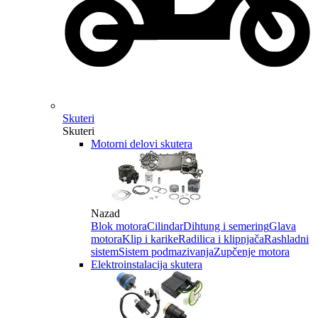
Skuteri
Skuteri
Motorni delovi skutera
Nazad
Blok motora
Cilindar
Dihtung i semering
Glava
motora
Klip i karike
Radilica i klipnjača
Rashladni
sistem
Sistem podmazivanja
Zupčenje motora
Elektroinstalacija skutera