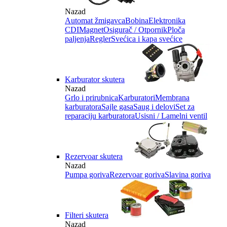
Nazad
Automat žmigavca
Bobina
Elektronika
CDI
Magnet
Osigurač / Otpornik
Ploča
paljenja
Regler
Svećica i kapa svećice
Karburator skutera
Nazad
Grlo i prirubnica
Karburatori
Membrana
karburatora
Sajle gasa
Saug i delovi
Set za
reparaciju karburatora
Usisni / Lamelni ventil
Rezervoar skutera
Nazad
Pumpa goriva
Rezervoar goriva
Slavina goriva
Filteri skutera
Nazad