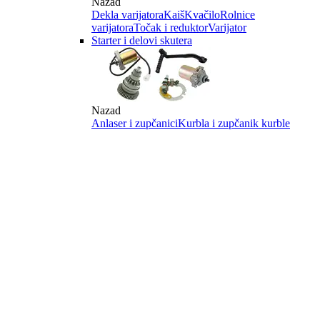
Nazad
Dekla varijatora
Kaiš
Kvačilo
Rolnice
varijatora
Točak i reduktor
Varijator
Starter i delovi skutera
Nazad
Anlaser i zupčanici
Kurbla i zupčanik kurble