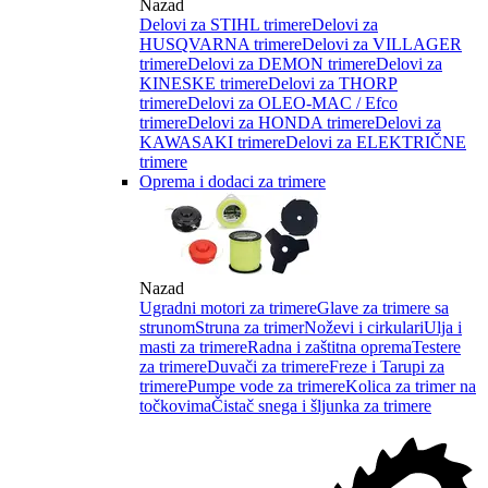
Nazad
Delovi za STIHL trimere
Delovi za
HUSQVARNA trimere
Delovi za VILLAGER
trimere
Delovi za DEMON trimere
Delovi za
KINESKE trimere
Delovi za THORP
trimere
Delovi za OLEO-MAC / Efco
trimere
Delovi za HONDA trimere
Delovi za
KAWASAKI trimere
Delovi za ELEKTRIČNE
trimere
Oprema i dodaci za trimere
Nazad
Ugradni motori za trimere
Glave za trimere sa
strunom
Struna za trimer
Noževi i cirkulari
Ulja i
masti za trimere
Radna i zaštitna oprema
Testere
za trimere
Duvači za trimere
Freze i Tarupi za
trimere
Pumpe vode za trimere
Kolica za trimer na
točkovima
Čistač snega i šljunka za trimere