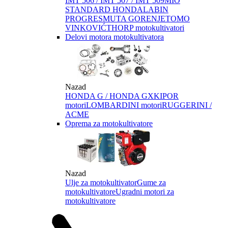
IMT 506 / IMT 507 / IMT 509
MIO
STANDARD HONDA
LABIN
PROGRES
MUTA GORENJE
TOMO
VINKOVIĆ
THORP motokultivatori
Delovi motora motokultivatora
Nazad
HONDA G / HONDA GX
KIPOR
motori
LOMBARDINI motori
RUGGERINI /
ACME
Oprema za motokultivatore
Nazad
Ulje za motokultivator
Gume za
motokultivatore
Ugradni motori za
motokultivatore