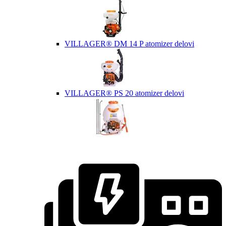
VILLAGER® DM 14 P atomizer delovi
VILLAGER® PS 20 atomizer delovi