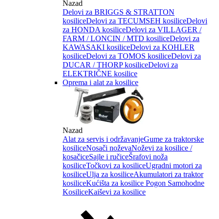
Nazad
Delovi za BRIGGS & STRATTON
kosilice
Delovi za TECUMSEH kosilice
Delovi
za HONDA kosilice
Delovi za VILLAGER /
FARM / LONCIN / MTD kosilice
Delovi za
KAWASAKI kosilice
Delovi za KOHLER
kosilice
Delovi za TOMOS kosilice
Delovi za
DUCAR / THORP kosilice
Delovi za
ELEKTRIČNE kosilice
Oprema i alat za kosilice
Nazad
Alat za servis i održavanje
Gume za traktorske
kosilice
Nosači noževa
Noževi za kosilice /
kosačice
Sajle i ručice
Šrafovi noža
kosilice
Točkovi za kosilice
Ugradni motori za
kosilice
Ulja za kosilice
Akumulatori za traktor
kosilice
Kućišta za kosilice
Pogon Samohodne
Kosilice
Kaiševi za kosilice