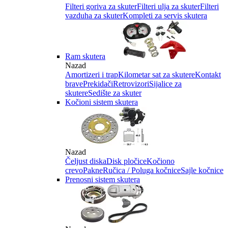
Filteri goriva za skuter
Filteri ulja za skuter
Filteri
vazduha za skuter
Kompleti za servis skutera
Ram skutera
Nazad
Amortizeri i trap
Kilometar sat za skutere
Kontakt
brave
Prekidači
Retrovizori
Sijalice za
skutere
Sedište za skuter
Kočioni sistem skutera
Nazad
Čeljust diska
Disk pločice
Kočiono
crevo
Pakne
Ručica / Poluga kočnice
Sajle kočnice
Prenosni sistem skutera