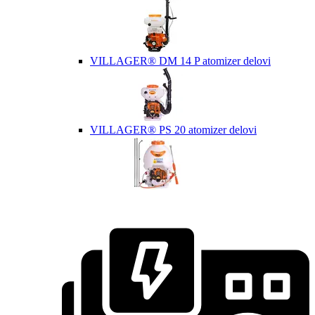
VILLAGER® DM 14 P atomizer delovi
VILLAGER® PS 20 atomizer delovi