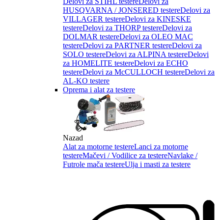
Delovi za STIHL testere
Delovi za
HUSQVARNA / JONSERED testere
Delovi za
VILLAGER testere
Delovi za KINESKE
testere
Delovi za THORP testere
Delovi za
DOLMAR testere
Delovi za OLEO MAC
testere
Delovi za PARTNER testere
Delovi za
SOLO testere
Delovi za ALPINA testere
Delovi
za HOMELITE testere
Delovi za ECHO
testere
Delovi za McCULLOCH testere
Delovi za
AL-KO testere
Oprema i alat za testere
Nazad
Alat za motorne testere
Lanci za motorne
testere
Mačevi / Vodilice za testere
Navlake /
Futrole mača testere
Ulja i masti za testere