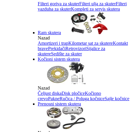
Filteri goriva za skuter
Filteri ulja za skuter
Filteri
vazduha za skuter
Kompleti za servis skutera
Ram skutera
Nazad
Amortizeri i trap
Kilometar sat za skutere
Kontakt
brave
Prekidači
Retrovizori
Sijalice za
skutere
Sedište za skuter
Kočioni sistem skutera
Nazad
Čeljust diska
Disk pločice
Kočiono
crevo
Pakne
Ručica / Poluga kočnice
Sajle kočnice
Prenosni sistem skutera