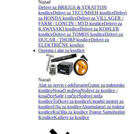
Nazad
Delovi za BRIGGS & STRATTON
kosilice
Delovi za TECUMSEH kosilice
Delovi
za HONDA kosilice
Delovi za VILLAGER /
FARM / LONCIN / MTD kosilice
Delovi za
KAWASAKI kosilice
Delovi za KOHLER
kosilice
Delovi za TOMOS kosilice
Delovi za
DUCAR / THORP kosilice
Delovi za
ELEKTRIČNE kosilice
Oprema i alat za kosilice
Nazad
Alat za servis i održavanje
Gume za traktorske
kosilice
Nosači noževa
Noževi za kosilice /
kosačice
Sajle i ručice
Šrafovi noža
kosilice
Točkovi za kosilice
Ugradni motori za
kosilice
Ulja za kosilice
Akumulatori za traktor
kosilice
Kućišta za kosilice
Pogon Samohodne
Kosilice
Kaiševi za kosilice