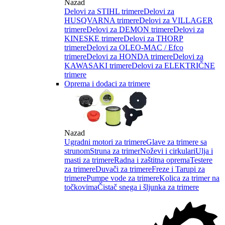
Nazad
Delovi za STIHL trimere
Delovi za
HUSQVARNA trimere
Delovi za VILLAGER
trimere
Delovi za DEMON trimere
Delovi za
KINESKE trimere
Delovi za THORP
trimere
Delovi za OLEO-MAC / Efco
trimere
Delovi za HONDA trimere
Delovi za
KAWASAKI trimere
Delovi za ELEKTRIČNE
trimere
Oprema i dodaci za trimere
Nazad
Ugradni motori za trimere
Glave za trimere sa
strunom
Struna za trimer
Noževi i cirkulari
Ulja i
masti za trimere
Radna i zaštitna oprema
Testere
za trimere
Duvači za trimere
Freze i Tarupi za
trimere
Pumpe vode za trimere
Kolica za trimer na
točkovima
Čistač snega i šljunka za trimere