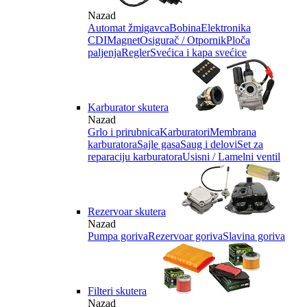
Nazad
Automat žmigavca
Bobina
Elektronika
CDI
Magnet
Osigurač / Otpornik
Ploča
paljenja
Regler
Svećica i kapa svećice
Karburator skutera
Nazad
Grlo i prirubnica
Karburatori
Membrana
karburatora
Sajle gasa
Saug i delovi
Set za
reparaciju karburatora
Usisni / Lamelni ventil
Rezervoar skutera
Nazad
Pumpa goriva
Rezervoar goriva
Slavina goriva
Filteri skutera
Nazad