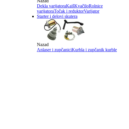
Nazad
Dekla varijatora
Kaiš
Kvačilo
Rolnice
varijatora
Točak i reduktor
Varijator
Starter i delovi skutera
Nazad
Anlaser i zupčanici
Kurbla i zupčanik kurble