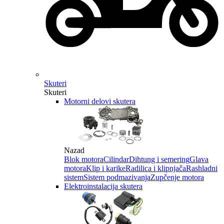
Skuteri
Skuteri
Motorni delovi skutera
Nazad
Blok motora
Cilindar
Dihtung i semering
Glava
motora
Klip i karike
Radilica i klipnjača
Rashladni
sistem
Sistem podmazivanja
Zupčenje motora
Elektroinstalacija skutera