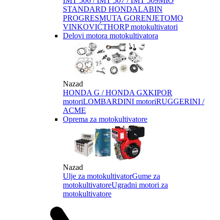
IMT 506 / IMT 507 / IMT 509
MIO
STANDARD HONDA
LABIN
PROGRES
MUTA GORENJE
TOMO
VINKOVIĆ
THORP motokultivatori
Delovi motora motokultivatora
Nazad
HONDA G / HONDA GX
KIPOR
motori
LOMBARDINI motori
RUGGERINI /
ACME
Oprema za motokultivatore
Nazad
Ulje za motokultivator
Gume za
motokultivatore
Ugradni motori za
motokultivatore