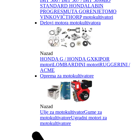
IMT 506 / IMT 507 / IMT 509
MIO
STANDARD HONDA
LABIN
PROGRES
MUTA GORENJE
TOMO
VINKOVIĆ
THORP motokultivatori
Delovi motora motokultivatora
Nazad
HONDA G / HONDA GX
KIPOR
motori
LOMBARDINI motori
RUGGERINI /
ACME
Oprema za motokultivatore
Nazad
Ulje za motokultivator
Gume za
motokultivatore
Ugradni motori za
motokultivatore