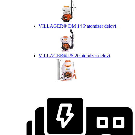
VILLAGER® DM 14 P atomizer delovi
VILLAGER® PS 20 atomizer delovi