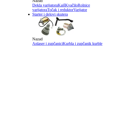
Nazad
Dekla varijatora
Kaiš
Kvačilo
Rolnice
varijatora
Točak i reduktor
Varijator
Starter i delovi skutera
Nazad
Anlaser i zupčanici
Kurbla i zupčanik kurble