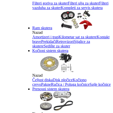
Filteri goriva za skuter
Filteri ulja za skuter
Filteri
vazduha za skuter
Kompleti za servis skutera
Ram skutera
Nazad
Amortizeri i trap
Kilometar sat za skutere
Kontakt
brave
Prekidači
Retrovizori
Sijalice za
skutere
Sedište za skuter
Kočioni sistem skutera
Nazad
Čeljust diska
Disk pločice
Kočiono
crevo
Pakne
Ručica / Poluga kočnice
Sajle kočnice
Prenosni sistem skutera