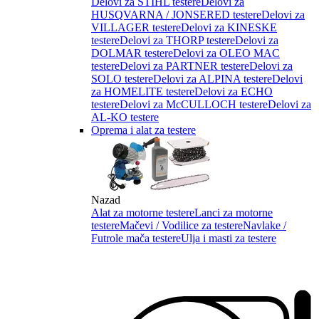
Delovi za STIHL testere
Delovi za
HUSQVARNA / JONSERED testere
Delovi za
VILLAGER testere
Delovi za KINESKE
testere
Delovi za THORP testere
Delovi za
DOLMAR testere
Delovi za OLEO MAC
testere
Delovi za PARTNER testere
Delovi za
SOLO testere
Delovi za ALPINA testere
Delovi
za HOMELITE testere
Delovi za ECHO
testere
Delovi za McCULLOCH testere
Delovi za
AL-KO testere
Oprema i alat za testere
Nazad
Alat za motorne testere
Lanci za motorne
testere
Mačevi / Vodilice za testere
Navlake /
Futrole mača testere
Ulja i masti za testere