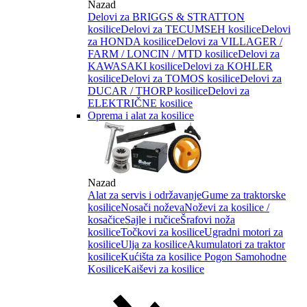
Nazad
Delovi za BRIGGS & STRATTON
kosilice
Delovi za TECUMSEH kosilice
Delovi
za HONDA kosilice
Delovi za VILLAGER /
FARM / LONCIN / MTD kosilice
Delovi za
KAWASAKI kosilice
Delovi za KOHLER
kosilice
Delovi za TOMOS kosilice
Delovi za
DUCAR / THORP kosilice
Delovi za
ELEKTRIČNE kosilice
Oprema i alat za kosilice
Nazad
Alat za servis i održavanje
Gume za traktorske
kosilice
Nosači noževa
Noževi za kosilice /
kosačice
Sajle i ručice
Šrafovi noža
kosilice
Točkovi za kosilice
Ugradni motori za
kosilice
Ulja za kosilice
Akumulatori za traktor
kosilice
Kućišta za kosilice
Pogon Samohodne
Kosilice
Kaiševi za kosilice