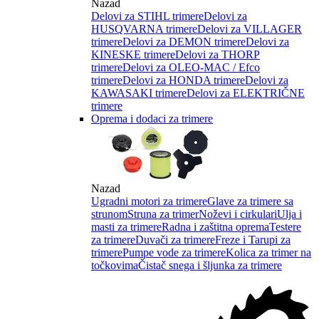
Nazad
Delovi za STIHL trimere
Delovi za
HUSQVARNA trimere
Delovi za VILLAGER
trimere
Delovi za DEMON trimere
Delovi za
KINESKE trimere
Delovi za THORP
trimere
Delovi za OLEO-MAC / Efco
trimere
Delovi za HONDA trimere
Delovi za
KAWASAKI trimere
Delovi za ELEKTRIČNE
trimere
Oprema i dodaci za trimere
Nazad
Ugradni motori za trimere
Glave za trimere sa
strunom
Struna za trimer
Noževi i cirkulari
Ulja i
masti za trimere
Radna i zaštitna oprema
Testere
za trimere
Duvači za trimere
Freze i Tarupi za
trimere
Pumpe vode za trimere
Kolica za trimer na
točkovima
Čistač snega i šljunka za trimere