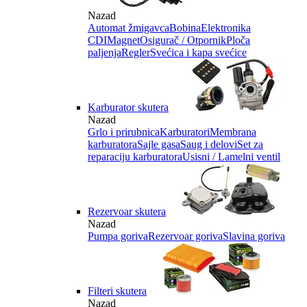
Nazad
Automat žmigavca
Bobina
Elektronika
CDI
Magnet
Osigurač / Otpornik
Ploča
paljenja
Regler
Svećica i kapa svećice
Karburator skutera
Nazad
Grlo i prirubnica
Karburatori
Membrana
karburatora
Sajle gasa
Saug i delovi
Set za
reparaciju karburatora
Usisni / Lamelni ventil
Rezervoar skutera
Nazad
Pumpa goriva
Rezervoar goriva
Slavina goriva
Filteri skutera
Nazad