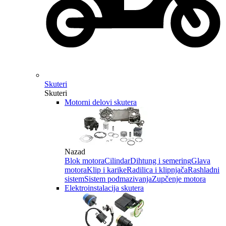
Skuteri
Skuteri
Motorni delovi skutera
Nazad
Blok motora
Cilindar
Dihtung i semering
Glava
motora
Klip i karike
Radilica i klipnjača
Rashladni
sistem
Sistem podmazivanja
Zupčenje motora
Elektroinstalacija skutera