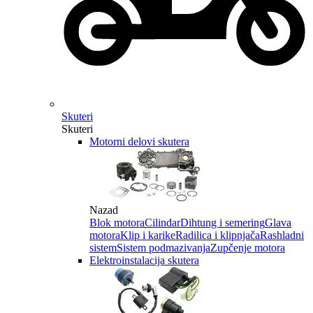
Skuteri
Skuteri
Motorni delovi skutera
Nazad
Blok motora
Cilindar
Dihtung i semering
Glava
motora
Klip i karike
Radilica i klipnjača
Rashladni
sistem
Sistem podmazivanja
Zupčenje motora
Elektroinstalacija skutera