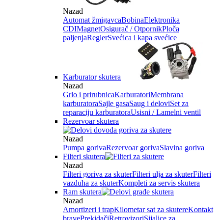
Nazad
Automat žmigavca
Bobina
Elektronika
CDI
Magnet
Osigurač / Otpornik
Ploča
paljenja
Regler
Svećica i kapa svećice
Karburator skutera
Nazad
Grlo i prirubnica
Karburatori
Membrana
karburatora
Sajle gasa
Saug i delovi
Set za
reparaciju karburatora
Usisni / Lamelni ventil
Rezervoar skutera
Nazad
Pumpa goriva
Rezervoar goriva
Slavina goriva
Filteri skutera
Nazad
Filteri goriva za skuter
Filteri ulja za skuter
Filteri
vazduha za skuter
Kompleti za servis skutera
Ram skutera
Nazad
Amortizeri i trap
Kilometar sat za skutere
Kontakt
brave
Prekidači
Retrovizori
Sijalice za