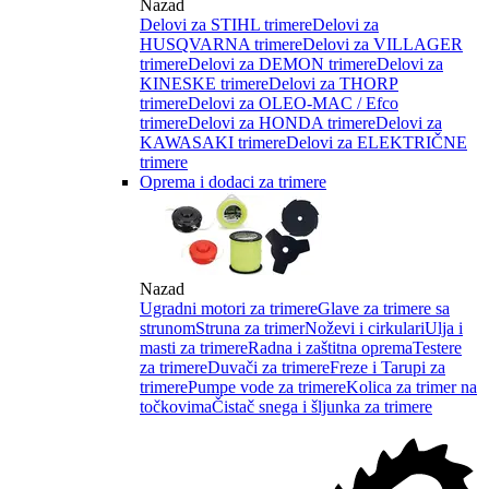
Nazad
Delovi za STIHL trimere
Delovi za
HUSQVARNA trimere
Delovi za VILLAGER
trimere
Delovi za DEMON trimere
Delovi za
KINESKE trimere
Delovi za THORP
trimere
Delovi za OLEO-MAC / Efco
trimere
Delovi za HONDA trimere
Delovi za
KAWASAKI trimere
Delovi za ELEKTRIČNE
trimere
Oprema i dodaci za trimere
Nazad
Ugradni motori za trimere
Glave za trimere sa
strunom
Struna za trimer
Noževi i cirkulari
Ulja i
masti za trimere
Radna i zaštitna oprema
Testere
za trimere
Duvači za trimere
Freze i Tarupi za
trimere
Pumpe vode za trimere
Kolica za trimer na
točkovima
Čistač snega i šljunka za trimere