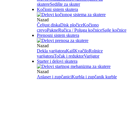
skutere
Sedište za skuter
Kočioni sistem skutera
Nazad
Čeljust diska
Disk pločice
Kočiono
crevo
Pakne
Ručica / Poluga kočnice
Sajle kočnice
Prenosni sistem skutera
Nazad
Dekla varijatora
Kaiš
Kvačilo
Rolnice
varijatora
Točak i reduktor
Varijator
Starter i delovi skutera
Nazad
Anlaser i zupčanici
Kurbla i zupčanik kurble