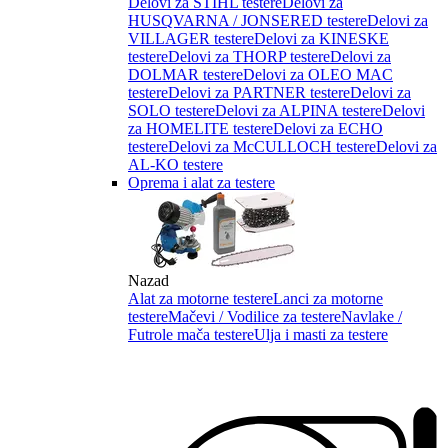
Delovi za STIHL testere
Delovi za
HUSQVARNA / JONSERED testere
Delovi za
VILLAGER testere
Delovi za KINESKE
testere
Delovi za THORP testere
Delovi za
DOLMAR testere
Delovi za OLEO MAC
testere
Delovi za PARTNER testere
Delovi za
SOLO testere
Delovi za ALPINA testere
Delovi
za HOMELITE testere
Delovi za ECHO
testere
Delovi za McCULLOCH testere
Delovi za
AL-KO testere
Oprema i alat za testere
Nazad
Alat za motorne testere
Lanci za motorne
testere
Mačevi / Vodilice za testere
Navlake /
Futrole mača testere
Ulja i masti za testere