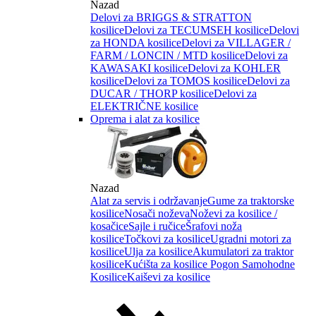
Nazad
Delovi za BRIGGS & STRATTON
kosilice
Delovi za TECUMSEH kosilice
Delovi
za HONDA kosilice
Delovi za VILLAGER /
FARM / LONCIN / MTD kosilice
Delovi za
KAWASAKI kosilice
Delovi za KOHLER
kosilice
Delovi za TOMOS kosilice
Delovi za
DUCAR / THORP kosilice
Delovi za
ELEKTRIČNE kosilice
Oprema i alat za kosilice
Nazad
Alat za servis i održavanje
Gume za traktorske
kosilice
Nosači noževa
Noževi za kosilice /
kosačice
Sajle i ručice
Šrafovi noža
kosilice
Točkovi za kosilice
Ugradni motori za
kosilice
Ulja za kosilice
Akumulatori za traktor
kosilice
Kućišta za kosilice
Pogon Samohodne
Kosilice
Kaiševi za kosilice