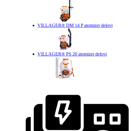
VILLAGER® DM 14 P atomizer delovi
VILLAGER® PS 20 atomizer delovi