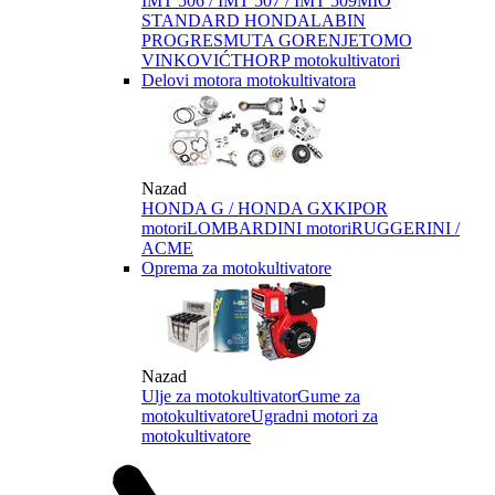
IMT 506 / IMT 507 / IMT 509
MIO
STANDARD HONDA
LABIN
PROGRES
MUTA GORENJE
TOMO
VINKOVIĆ
THORP motokultivatori
Delovi motora motokultivatora
Nazad
HONDA G / HONDA GX
KIPOR
motori
LOMBARDINI motori
RUGGERINI /
ACME
Oprema za motokultivatore
Nazad
Ulje za motokultivator
Gume za
motokultivatore
Ugradni motori za
motokultivatore