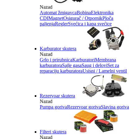
Nazad
Automat žmigavca
Bobina
Elektronika
CDI
Magnet
Osigurač / Otpornik
Ploča
paljenja
Regler
Svećica i kapa svećice
Karburator skutera
Nazad
Grlo i prirubnica
Karburatori
Membrana
karburatora
Sajle gasa
Saug i delovi
Set za
reparaciju karburatora
Usisni / Lamelni ventil
Rezervoar skutera
Nazad
Pumpa goriva
Rezervoar goriva
Slavina goriva
Filteri skutera
Nazad