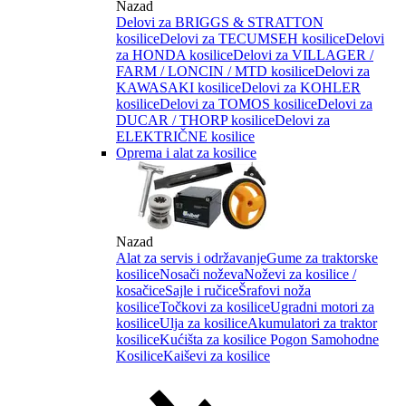
Nazad
Delovi za BRIGGS & STRATTON
kosilice
Delovi za TECUMSEH kosilice
Delovi
za HONDA kosilice
Delovi za VILLAGER /
FARM / LONCIN / MTD kosilice
Delovi za
KAWASAKI kosilice
Delovi za KOHLER
kosilice
Delovi za TOMOS kosilice
Delovi za
DUCAR / THORP kosilice
Delovi za
ELEKTRIČNE kosilice
Oprema i alat za kosilice
Nazad
Alat za servis i održavanje
Gume za traktorske
kosilice
Nosači noževa
Noževi za kosilice /
kosačice
Sajle i ručice
Šrafovi noža
kosilice
Točkovi za kosilice
Ugradni motori za
kosilice
Ulja za kosilice
Akumulatori za traktor
kosilice
Kućišta za kosilice
Pogon Samohodne
Kosilice
Kaiševi za kosilice