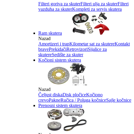
Filteri goriva za skuter
Filteri ulja za skuter
Filteri
vazduha za skuter
Kompleti za servis skutera
Ram skutera
Nazad
Amortizeri i trap
Kilometar sat za skutere
Kontakt
brave
Prekidači
Retrovizori
Sijalice za
skutere
Sedište za skuter
Kočioni sistem skutera
Nazad
Čeljust diska
Disk pločice
Kočiono
crevo
Pakne
Ručica / Poluga kočnice
Sajle kočnice
Prenosni sistem skutera