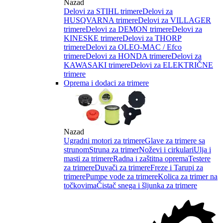
Nazad
Delovi za STIHL trimere
Delovi za
HUSQVARNA trimere
Delovi za VILLAGER
trimere
Delovi za DEMON trimere
Delovi za
KINESKE trimere
Delovi za THORP
trimere
Delovi za OLEO-MAC / Efco
trimere
Delovi za HONDA trimere
Delovi za
KAWASAKI trimere
Delovi za ELEKTRIČNE
trimere
Oprema i dodaci za trimere
Nazad
Ugradni motori za trimere
Glave za trimere sa
strunom
Struna za trimer
Noževi i cirkulari
Ulja i
masti za trimere
Radna i zaštitna oprema
Testere
za trimere
Duvači za trimere
Freze i Tarupi za
trimere
Pumpe vode za trimere
Kolica za trimer na
točkovima
Čistač snega i šljunka za trimere