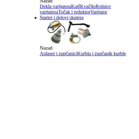
Nazad
Dekla varijatora
Kaiš
Kvačilo
Rolnice
varijatora
Točak i reduktor
Varijator
Starter i delovi skutera
Nazad
Anlaser i zupčanici
Kurbla i zupčanik kurble