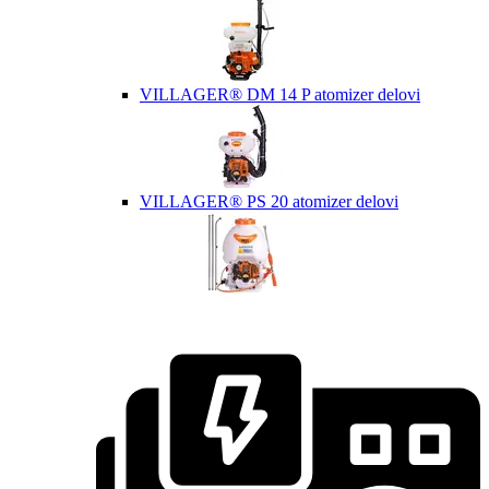
VILLAGER® DM 14 P atomizer delovi
VILLAGER® PS 20 atomizer delovi