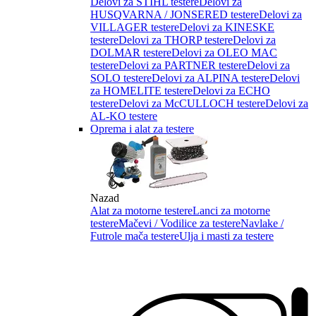
Delovi za STIHL testere
Delovi za
HUSQVARNA / JONSERED testere
Delovi za
VILLAGER testere
Delovi za KINESKE
testere
Delovi za THORP testere
Delovi za
DOLMAR testere
Delovi za OLEO MAC
testere
Delovi za PARTNER testere
Delovi za
SOLO testere
Delovi za ALPINA testere
Delovi
za HOMELITE testere
Delovi za ECHO
testere
Delovi za McCULLOCH testere
Delovi za
AL-KO testere
Oprema i alat za testere
Nazad
Alat za motorne testere
Lanci za motorne
testere
Mačevi / Vodilice za testere
Navlake /
Futrole mača testere
Ulja i masti za testere