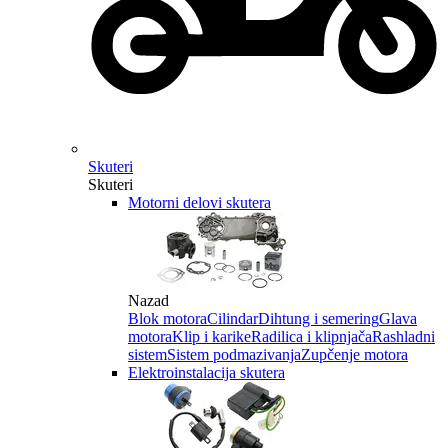
Skuteri
Skuteri
Motorni delovi skutera
Nazad
Blok motora
Cilindar
Dihtung i semering
Glava
motora
Klip i karike
Radilica i klipnjača
Rashladni
sistem
Sistem podmazivanja
Zupčenje motora
Elektroinstalacija skutera