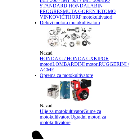
IMT 506 / IMT 507 / IMT 509
MIO
STANDARD HONDA
LABIN
PROGRES
MUTA GORENJE
TOMO
VINKOVIĆ
THORP motokultivatori
Delovi motora motokultivatora
Nazad
HONDA G / HONDA GX
KIPOR
motori
LOMBARDINI motori
RUGGERINI /
ACME
Oprema za motokultivatore
Nazad
Ulje za motokultivator
Gume za
motokultivatore
Ugradni motori za
motokultivatore