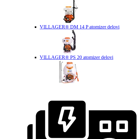
VILLAGER® DM 14 P atomizer delovi
VILLAGER® PS 20 atomizer delovi