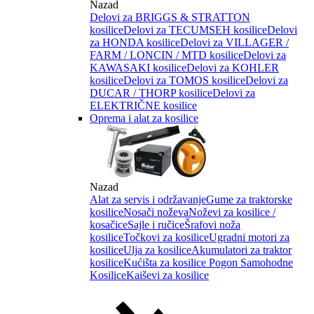
Nazad
Delovi za BRIGGS & STRATTON
kosilice
Delovi za TECUMSEH kosilice
Delovi
za HONDA kosilice
Delovi za VILLAGER /
FARM / LONCIN / MTD kosilice
Delovi za
KAWASAKI kosilice
Delovi za KOHLER
kosilice
Delovi za TOMOS kosilice
Delovi za
DUCAR / THORP kosilice
Delovi za
ELEKTRIČNE kosilice
Oprema i alat za kosilice
Nazad
Alat za servis i održavanje
Gume za traktorske
kosilice
Nosači noževa
Noževi za kosilice /
kosačice
Sajle i ručice
Šrafovi noža
kosilice
Točkovi za kosilice
Ugradni motori za
kosilice
Ulja za kosilice
Akumulatori za traktor
kosilice
Kućišta za kosilice
Pogon Samohodne
Kosilice
Kaiševi za kosilice