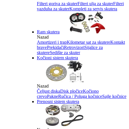
Filteri goriva za skuter
Filteri ulja za skuter
Filteri
vazduha za skuter
Kompleti za servis skutera
Ram skutera
Nazad
Amortizeri i trap
Kilometar sat za skutere
Kontakt
brave
Prekidači
Retrovizori
Sijalice za
skutere
Sedište za skuter
Kočioni sistem skutera
Nazad
Čeljust diska
Disk pločice
Kočiono
crevo
Pakne
Ručica / Poluga kočnice
Sajle kočnice
Prenosni sistem skutera