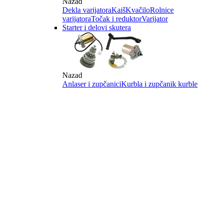
Nazad
Dekla varijatora
Kaiš
Kvačilo
Rolnice
varijatora
Točak i reduktor
Varijator
Starter i delovi skutera
Nazad
Anlaser i zupčanici
Kurbla i zupčanik kurble