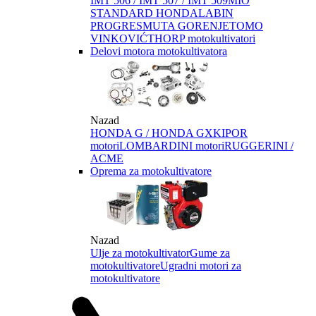
IMT 506 / IMT 507 / IMT 509
MIO
STANDARD HONDA
LABIN
PROGRES
MUTA GORENJE
TOMO
VINKOVIĆ
THORP motokultivatori
Delovi motora motokultivatora
Nazad
HONDA G / HONDA GX
KIPOR
motori
LOMBARDINI motori
RUGGERINI /
ACME
Oprema za motokultivatore
Nazad
Ulje za motokultivator
Gume za
motokultivatore
Ugradni motori za
motokultivatore