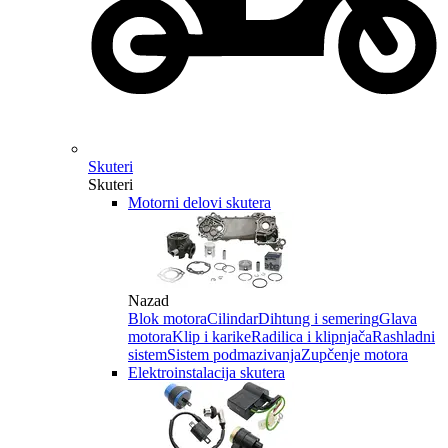
Skuteri
Skuteri
Motorni delovi skutera
Nazad
Blok motora
Cilindar
Dihtung i semering
Glava
motora
Klip i karike
Radilica i klipnjača
Rashladni
sistem
Sistem podmazivanja
Zupčenje motora
Elektroinstalacija skutera