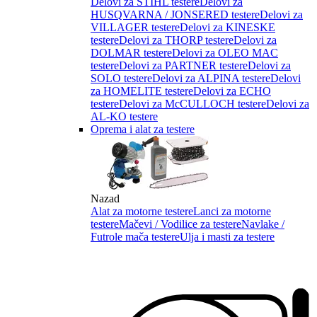
Delovi za STIHL testere
Delovi za
HUSQVARNA / JONSERED testere
Delovi za
VILLAGER testere
Delovi za KINESKE
testere
Delovi za THORP testere
Delovi za
DOLMAR testere
Delovi za OLEO MAC
testere
Delovi za PARTNER testere
Delovi za
SOLO testere
Delovi za ALPINA testere
Delovi
za HOMELITE testere
Delovi za ECHO
testere
Delovi za McCULLOCH testere
Delovi za
AL-KO testere
Oprema i alat za testere
Nazad
Alat za motorne testere
Lanci za motorne
testere
Mačevi / Vodilice za testere
Navlake /
Futrole mača testere
Ulja i masti za testere