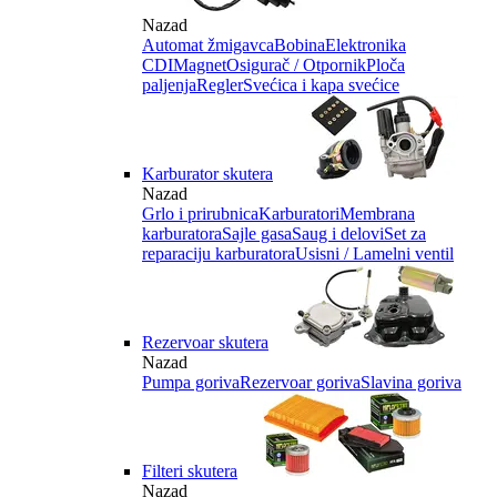
Nazad
Automat žmigavca
Bobina
Elektronika
CDI
Magnet
Osigurač / Otpornik
Ploča
paljenja
Regler
Svećica i kapa svećice
Karburator skutera
Nazad
Grlo i prirubnica
Karburatori
Membrana
karburatora
Sajle gasa
Saug i delovi
Set za
reparaciju karburatora
Usisni / Lamelni ventil
Rezervoar skutera
Nazad
Pumpa goriva
Rezervoar goriva
Slavina goriva
Filteri skutera
Nazad