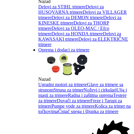
Nazad
Delovi za STIHL trimere
Delovi za
HUSQVARNA trimere
Delovi za VILLAGER
trimere
Delovi za DEMON trimere
Delovi za
KINESKE trimere
Delovi za THORP
trimere
Delovi za OLEO-MAC / Efco
trimere
Delovi za HONDA trimere
Delovi za
KAWASAKI trimere
Delovi za ELEKTRIČNE
trimere
Oprema i dodaci za trimere
Nazad
Ugradni motori za trimere
Glave za trimere sa
strunom
Struna za trimer
Noževi i cirkulari
Ulja i
masti za trimere
Radna i zaštitna oprema
Testere
za trimere
Duvači za trimere
Freze i Tarupi za
trimere
Pumpe vode za trimere
Kolica za trimer na
točkovima
Čistač snega i šljunka za trimere