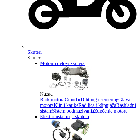
Skuteri
Skuteri
Motorni delovi skutera
Nazad
Blok motora
Cilindar
Dihtung i semering
Glava
motora
Klip i karike
Radilica i klipnjača
Rashladni
sistem
Sistem podmazivanja
Zupčenje motora
Elektroinstalacija skutera