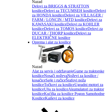
Nazad
Delovi za BRIGGS & STRATTON
kosilice
Delovi za TECUMSEH kosilice
Delovi
za HONDA kosilice
Delovi za VILLAGER /
FARM / LONCIN / MTD kosilice
Delovi za
KAWASAKI kosilice
Delovi za KOHLER
kosilice
Delovi za TOMOS kosilice
Delovi za
DUCAR / THORP kosilice
Delovi za
ELEKTRIČNE kosilice
Oprema i alat za kosilice
Nazad
Alat za servis i održavanje
Gume za traktorske
kosilice
Nosači noževa
Noževi za kosilice /
kosačice
Sajle i ručice
Šrafovi noža
kosilice
Točkovi za kosilice
Ugradni motori za
kosilice
Ulja za kosilice
Akumulatori za traktor
kosilice
Kućišta za kosilice
Pogon Samohodne
Kosilice
Kaiševi za kosilice