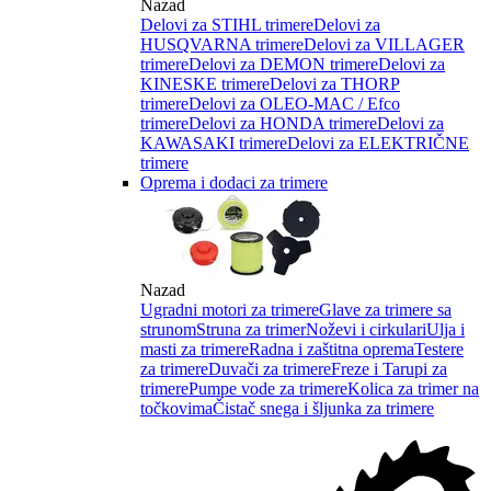
Nazad
Delovi za STIHL trimere
Delovi za
HUSQVARNA trimere
Delovi za VILLAGER
trimere
Delovi za DEMON trimere
Delovi za
KINESKE trimere
Delovi za THORP
trimere
Delovi za OLEO-MAC / Efco
trimere
Delovi za HONDA trimere
Delovi za
KAWASAKI trimere
Delovi za ELEKTRIČNE
trimere
Oprema i dodaci za trimere
Nazad
Ugradni motori za trimere
Glave za trimere sa
strunom
Struna za trimer
Noževi i cirkulari
Ulja i
masti za trimere
Radna i zaštitna oprema
Testere
za trimere
Duvači za trimere
Freze i Tarupi za
trimere
Pumpe vode za trimere
Kolica za trimer na
točkovima
Čistač snega i šljunka za trimere