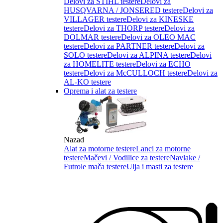
Delovi za STIHL testere
Delovi za
HUSQVARNA / JONSERED testere
Delovi za
VILLAGER testere
Delovi za KINESKE
testere
Delovi za THORP testere
Delovi za
DOLMAR testere
Delovi za OLEO MAC
testere
Delovi za PARTNER testere
Delovi za
SOLO testere
Delovi za ALPINA testere
Delovi
za HOMELITE testere
Delovi za ECHO
testere
Delovi za McCULLOCH testere
Delovi za
AL-KO testere
Oprema i alat za testere
Nazad
Alat za motorne testere
Lanci za motorne
testere
Mačevi / Vodilice za testere
Navlake /
Futrole mača testere
Ulja i masti za testere