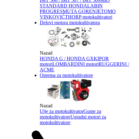
IMT 506 / IMT 507 / IMT 509
MIO
STANDARD HONDA
LABIN
PROGRES
MUTA GORENJE
TOMO
VINKOVIĆ
THORP motokultivatori
Delovi motora motokultivatora
Nazad
HONDA G / HONDA GX
KIPOR
motori
LOMBARDINI motori
RUGGERINI /
ACME
Oprema za motokultivatore
Nazad
Ulje za motokultivator
Gume za
motokultivatore
Ugradni motori za
motokultivatore