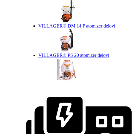
VILLAGER® DM 14 P atomizer delovi
VILLAGER® PS 20 atomizer delovi