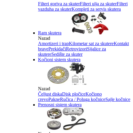
Filteri goriva za skuter
Filteri ulja za skuter
Filteri
vazduha za skuter
Kompleti za servis skutera
Ram skutera
Nazad
Amortizeri i trap
Kilometar sat za skutere
Kontakt
brave
Prekidači
Retrovizori
Sijalice za
skutere
Sedište za skuter
Kočioni sistem skutera
Nazad
Čeljust diska
Disk pločice
Kočiono
crevo
Pakne
Ručica / Poluga kočnice
Sajle kočnice
Prenosni sistem skutera