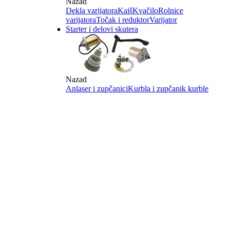
Nazad
Dekla varijatora
Kaiš
Kvačilo
Rolnice
varijatora
Točak i reduktor
Varijator
Starter i delovi skutera
Nazad
Anlaser i zupčanici
Kurbla i zupčanik kurble