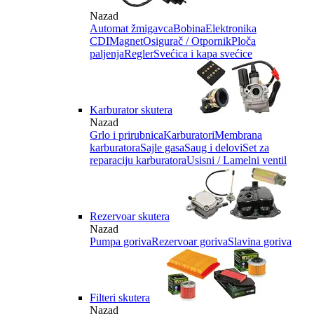
Nazad
Automat žmigavca
Bobina
Elektronika
CDI
Magnet
Osigurač / Otpornik
Ploča
paljenja
Regler
Svećica i kapa svećice
Karburator skutera
Nazad
Grlo i prirubnica
Karburatori
Membrana
karburatora
Sajle gasa
Saug i delovi
Set za
reparaciju karburatora
Usisni / Lamelni ventil
Rezervoar skutera
Nazad
Pumpa goriva
Rezervoar goriva
Slavina goriva
Filteri skutera
Nazad