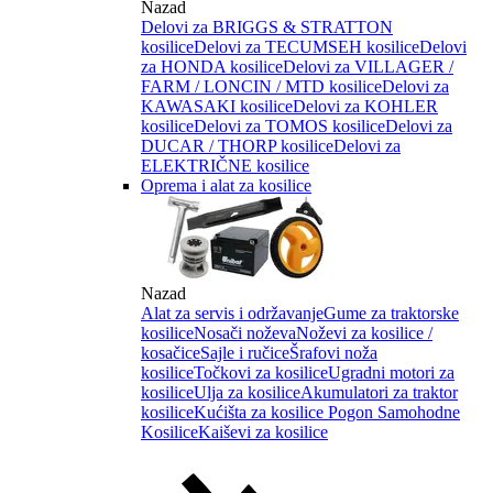
Nazad
Delovi za BRIGGS & STRATTON
kosilice
Delovi za TECUMSEH kosilice
Delovi
za HONDA kosilice
Delovi za VILLAGER /
FARM / LONCIN / MTD kosilice
Delovi za
KAWASAKI kosilice
Delovi za KOHLER
kosilice
Delovi za TOMOS kosilice
Delovi za
DUCAR / THORP kosilice
Delovi za
ELEKTRIČNE kosilice
Oprema i alat za kosilice
Nazad
Alat za servis i održavanje
Gume za traktorske
kosilice
Nosači noževa
Noževi za kosilice /
kosačice
Sajle i ručice
Šrafovi noža
kosilice
Točkovi za kosilice
Ugradni motori za
kosilice
Ulja za kosilice
Akumulatori za traktor
kosilice
Kućišta za kosilice
Pogon Samohodne
Kosilice
Kaiševi za kosilice