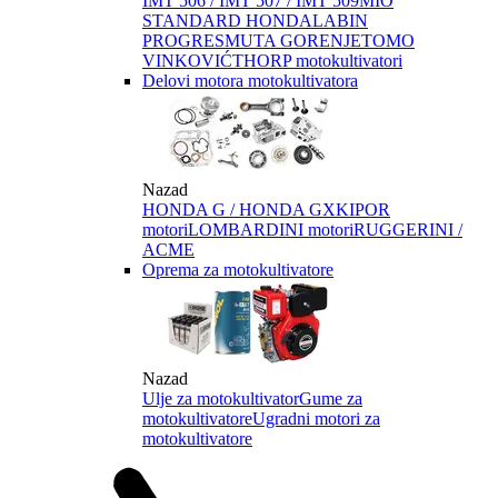
IMT 506 / IMT 507 / IMT 509
MIO
STANDARD HONDA
LABIN
PROGRES
MUTA GORENJE
TOMO
VINKOVIĆ
THORP motokultivatori
Delovi motora motokultivatora
Nazad
HONDA G / HONDA GX
KIPOR
motori
LOMBARDINI motori
RUGGERINI /
ACME
Oprema za motokultivatore
Nazad
Ulje za motokultivator
Gume za
motokultivatore
Ugradni motori za
motokultivatore