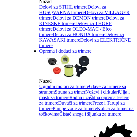
Nazad
Delovi za STIHL trimere
Delovi za
HUSQVARNA trimere
Delovi za VILLAGER
trimere
Delovi za DEMON trimere
Delovi za
KINESKE trimere
Delovi za THORP
trimere
Delovi za OLEO-MAC / Efco
trimere
Delovi za HONDA trimere
Delovi za
KAWASAKI trimere
Delovi za ELEKTRIČNE
trimere
Oprema i dodaci za trimere
Nazad
Ugradni motori za trimere
Glave za trimere sa
strunom
Struna za trimer
Noževi i cirkulari
Ulja i
masti za trimere
Radna i zaštitna oprema
Testere
za trimere
Duvači za trimere
Freze i Tarupi za
trimere
Pumpe vode za trimere
Kolica za trimer na
točkovima
Čistač snega i šljunka za trimere