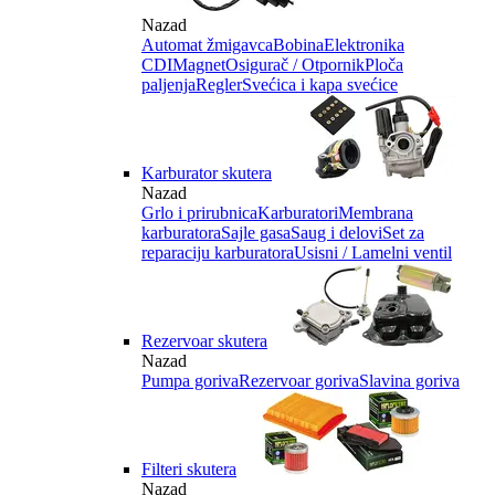
Nazad
Automat žmigavca
Bobina
Elektronika
CDI
Magnet
Osigurač / Otpornik
Ploča
paljenja
Regler
Svećica i kapa svećice
Karburator skutera
Nazad
Grlo i prirubnica
Karburatori
Membrana
karburatora
Sajle gasa
Saug i delovi
Set za
reparaciju karburatora
Usisni / Lamelni ventil
Rezervoar skutera
Nazad
Pumpa goriva
Rezervoar goriva
Slavina goriva
Filteri skutera
Nazad