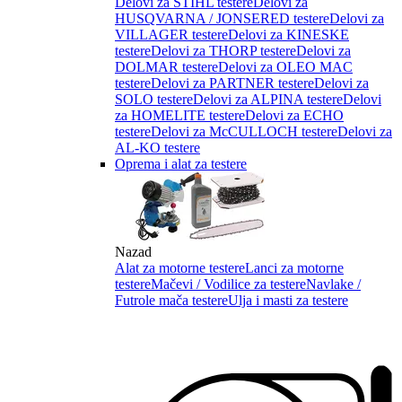
Delovi za STIHL testere
Delovi za
HUSQVARNA / JONSERED testere
Delovi za
VILLAGER testere
Delovi za KINESKE
testere
Delovi za THORP testere
Delovi za
DOLMAR testere
Delovi za OLEO MAC
testere
Delovi za PARTNER testere
Delovi za
SOLO testere
Delovi za ALPINA testere
Delovi
za HOMELITE testere
Delovi za ECHO
testere
Delovi za McCULLOCH testere
Delovi za
AL-KO testere
Oprema i alat za testere
Nazad
Alat za motorne testere
Lanci za motorne
testere
Mačevi / Vodilice za testere
Navlake /
Futrole mača testere
Ulja i masti za testere