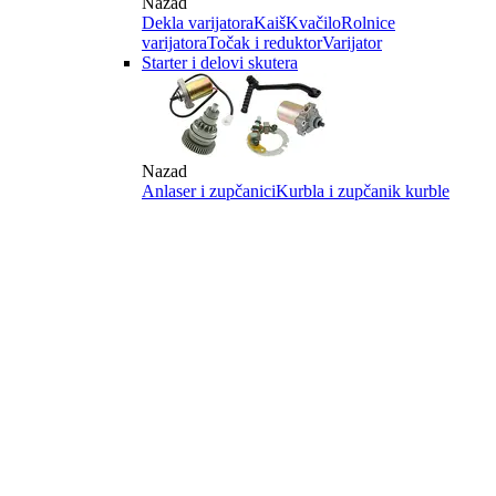
Nazad
Dekla varijatora
Kaiš
Kvačilo
Rolnice
varijatora
Točak i reduktor
Varijator
Starter i delovi skutera
Nazad
Anlaser i zupčanici
Kurbla i zupčanik kurble