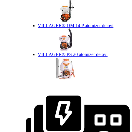
VILLAGER® DM 14 P atomizer delovi
VILLAGER® PS 20 atomizer delovi