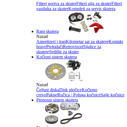
Filteri goriva za skuter
Filteri ulja za skuter
Filteri
vazduha za skuter
Kompleti za servis skutera
Ram skutera
Nazad
Amortizeri i trap
Kilometar sat za skutere
Kontakt
brave
Prekidači
Retrovizori
Sijalice za
skutere
Sedište za skuter
Kočioni sistem skutera
Nazad
Čeljust diska
Disk pločice
Kočiono
crevo
Pakne
Ručica / Poluga kočnice
Sajle kočnice
Prenosni sistem skutera