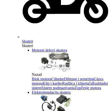
Skuteri
Skuteri
Motorni delovi skutera
Nazad
Blok motora
Cilindar
Dihtung i semering
Glava
motora
Klip i karike
Radilica i klipnjača
Rashladni
sistem
Sistem podmazivanja
Zupčenje motora
Elektroinstalacija skutera