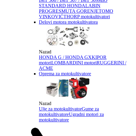
IMT 506 / IMT 507 / IMT 509
MIO
STANDARD HONDA
LABIN
PROGRES
MUTA GORENJE
TOMO
VINKOVIĆ
THORP motokultivatori
Delovi motora motokultivatora
Nazad
HONDA G / HONDA GX
KIPOR
motori
LOMBARDINI motori
RUGGERINI /
ACME
Oprema za motokultivatore
Nazad
Ulje za motokultivator
Gume za
motokultivatore
Ugradni motori za
motokultivatore