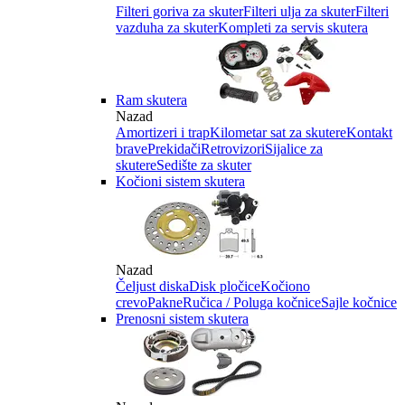
Filteri goriva za skuter
Filteri ulja za skuter
Filteri
vazduha za skuter
Kompleti za servis skutera
Ram skutera
Nazad
Amortizeri i trap
Kilometar sat za skutere
Kontakt
brave
Prekidači
Retrovizori
Sijalice za
skutere
Sedište za skuter
Kočioni sistem skutera
Nazad
Čeljust diska
Disk pločice
Kočiono
crevo
Pakne
Ručica / Poluga kočnice
Sajle kočnice
Prenosni sistem skutera