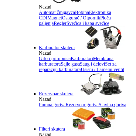
Nazad
Automat žmigavca
Bobina
Elektronika
CDI
Magnet
Osigurač / Otpornik
Ploča
paljenja
Regler
Svećica i kapa svećice
Karburator skutera
Nazad
Grlo i prirubnica
Karburatori
Membrana
karburatora
Sajle gasa
Saug i delovi
Set za
reparaciju karburatora
Usisni / Lamelni ventil
Rezervoar skutera
Nazad
Pumpa goriva
Rezervoar goriva
Slavina goriva
Filteri skutera
Nazad