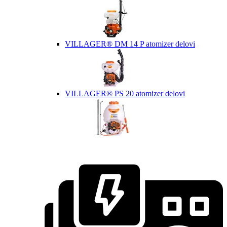
VILLAGER® DM 14 P atomizer delovi
VILLAGER® PS 20 atomizer delovi