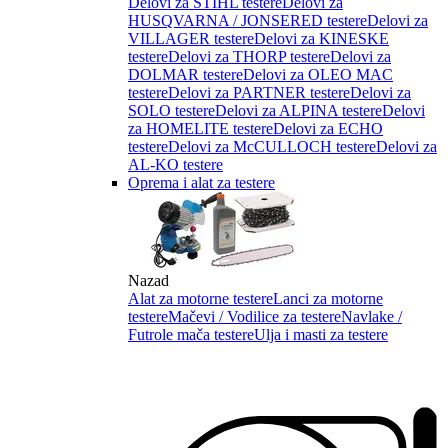
Delovi za STIHL testere
Delovi za
HUSQVARNA / JONSERED testere
Delovi za
VILLAGER testere
Delovi za KINESKE
testere
Delovi za THORP testere
Delovi za
DOLMAR testere
Delovi za OLEO MAC
testere
Delovi za PARTNER testere
Delovi za
SOLO testere
Delovi za ALPINA testere
Delovi
za HOMELITE testere
Delovi za ECHO
testere
Delovi za McCULLOCH testere
Delovi za
AL-KO testere
Oprema i alat za testere
Nazad
Alat za motorne testere
Lanci za motorne
testere
Mačevi / Vodilice za testere
Navlake /
Futrole mača testere
Ulja i masti za testere