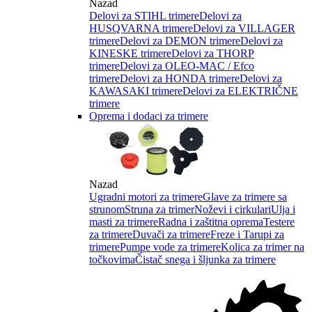
Nazad
Delovi za STIHL trimere
Delovi za
HUSQVARNA trimere
Delovi za VILLAGER
trimere
Delovi za DEMON trimere
Delovi za
KINESKE trimere
Delovi za THORP
trimere
Delovi za OLEO-MAC / Efco
trimere
Delovi za HONDA trimere
Delovi za
KAWASAKI trimere
Delovi za ELEKTRIČNE
trimere
Oprema i dodaci za trimere
Nazad
Ugradni motori za trimere
Glave za trimere sa
strunom
Struna za trimer
Noževi i cirkulari
Ulja i
masti za trimere
Radna i zaštitna oprema
Testere
za trimere
Duvači za trimere
Freze i Tarupi za
trimere
Pumpe vode za trimere
Kolica za trimer na
točkovima
Čistač snega i šljunka za trimere