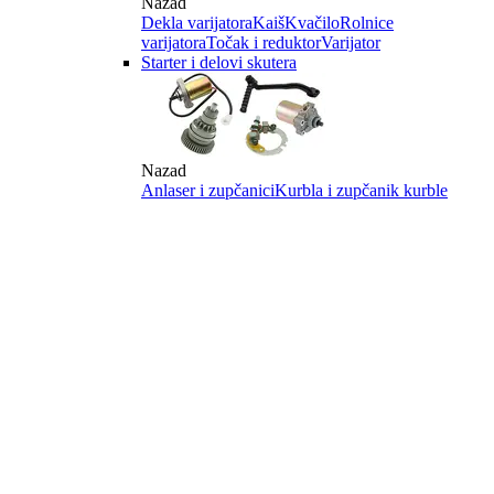
Nazad
Dekla varijatora
Kaiš
Kvačilo
Rolnice
varijatora
Točak i reduktor
Varijator
Starter i delovi skutera
Nazad
Anlaser i zupčanici
Kurbla i zupčanik kurble