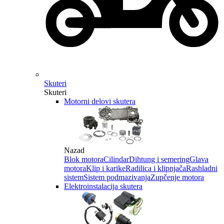
Skuteri
Skuteri
Motorni delovi skutera
Nazad
Blok motora
Cilindar
Dihtung i semering
Glava
motora
Klip i karike
Radilica i klipnjača
Rashladni
sistem
Sistem podmazivanja
Zupčenje motora
Elektroinstalacija skutera