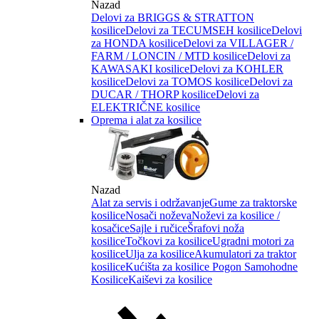
Nazad
Delovi za BRIGGS & STRATTON
kosilice
Delovi za TECUMSEH kosilice
Delovi
za HONDA kosilice
Delovi za VILLAGER /
FARM / LONCIN / MTD kosilice
Delovi za
KAWASAKI kosilice
Delovi za KOHLER
kosilice
Delovi za TOMOS kosilice
Delovi za
DUCAR / THORP kosilice
Delovi za
ELEKTRIČNE kosilice
Oprema i alat za kosilice
Nazad
Alat za servis i održavanje
Gume za traktorske
kosilice
Nosači noževa
Noževi za kosilice /
kosačice
Sajle i ručice
Šrafovi noža
kosilice
Točkovi za kosilice
Ugradni motori za
kosilice
Ulja za kosilice
Akumulatori za traktor
kosilice
Kućišta za kosilice
Pogon Samohodne
Kosilice
Kaiševi za kosilice