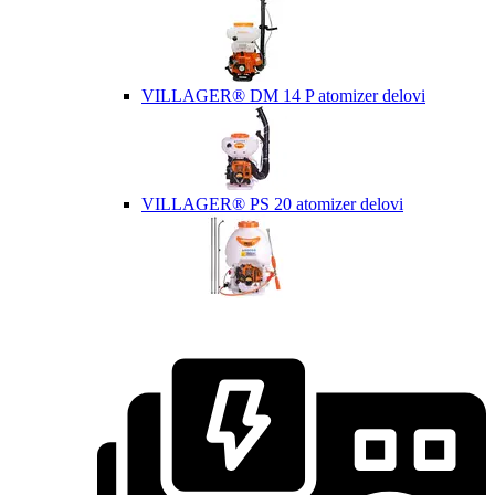
VILLAGER® DM 14 P atomizer delovi
VILLAGER® PS 20 atomizer delovi