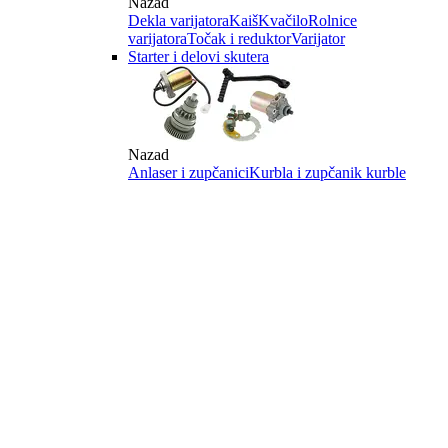
Nazad
Dekla varijatora
Kaiš
Kvačilo
Rolnice
varijatora
Točak i reduktor
Varijator
Starter i delovi skutera
Nazad
Anlaser i zupčanici
Kurbla i zupčanik kurble