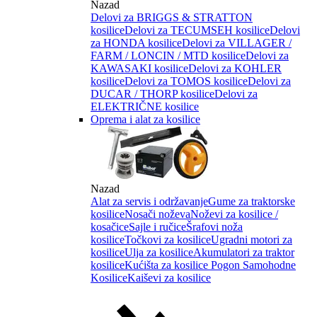
Nazad
Delovi za BRIGGS & STRATTON
kosilice
Delovi za TECUMSEH kosilice
Delovi
za HONDA kosilice
Delovi za VILLAGER /
FARM / LONCIN / MTD kosilice
Delovi za
KAWASAKI kosilice
Delovi za KOHLER
kosilice
Delovi za TOMOS kosilice
Delovi za
DUCAR / THORP kosilice
Delovi za
ELEKTRIČNE kosilice
Oprema i alat za kosilice
Nazad
Alat za servis i održavanje
Gume za traktorske
kosilice
Nosači noževa
Noževi za kosilice /
kosačice
Sajle i ručice
Šrafovi noža
kosilice
Točkovi za kosilice
Ugradni motori za
kosilice
Ulja za kosilice
Akumulatori za traktor
kosilice
Kućišta za kosilice
Pogon Samohodne
Kosilice
Kaiševi za kosilice