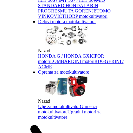
IMT 506 / IMT 507 / IMT 509
MIO
STANDARD HONDA
LABIN
PROGRES
MUTA GORENJE
TOMO
VINKOVIĆ
THORP motokultivatori
Delovi motora motokultivatora
Nazad
HONDA G / HONDA GX
KIPOR
motori
LOMBARDINI motori
RUGGERINI /
ACME
Oprema za motokultivatore
Nazad
Ulje za motokultivator
Gume za
motokultivatore
Ugradni motori za
motokultivatore