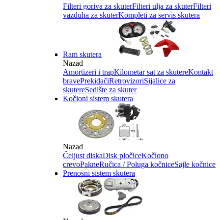
Filteri goriva za skuter
Filteri ulja za skuter
Filteri
vazduha za skuter
Kompleti za servis skutera
Ram skutera
Nazad
Amortizeri i trap
Kilometar sat za skutere
Kontakt
brave
Prekidači
Retrovizori
Sijalice za
skutere
Sedište za skuter
Kočioni sistem skutera
Nazad
Čeljust diska
Disk pločice
Kočiono
crevo
Pakne
Ručica / Poluga kočnice
Sajle kočnice
Prenosni sistem skutera