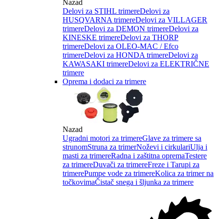
Nazad
Delovi za STIHL trimere
Delovi za
HUSQVARNA trimere
Delovi za VILLAGER
trimere
Delovi za DEMON trimere
Delovi za
KINESKE trimere
Delovi za THORP
trimere
Delovi za OLEO-MAC / Efco
trimere
Delovi za HONDA trimere
Delovi za
KAWASAKI trimere
Delovi za ELEKTRIČNE
trimere
Oprema i dodaci za trimere
Nazad
Ugradni motori za trimere
Glave za trimere sa
strunom
Struna za trimer
Noževi i cirkulari
Ulja i
masti za trimere
Radna i zaštitna oprema
Testere
za trimere
Duvači za trimere
Freze i Tarupi za
trimere
Pumpe vode za trimere
Kolica za trimer na
točkovima
Čistač snega i šljunka za trimere