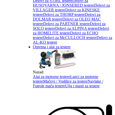
Delovi za STIHL testere
Delovi za
HUSQVARNA / JONSERED testere
Delovi za
VILLAGER testere
Delovi za KINESKE
testere
Delovi za THORP testere
Delovi za
DOLMAR testere
Delovi za OLEO MAC
testere
Delovi za PARTNER testere
Delovi za
SOLO testere
Delovi za ALPINA testere
Delovi
za HOMELITE testere
Delovi za ECHO
testere
Delovi za McCULLOCH testere
Delovi za
AL-KO testere
Oprema i alat za testere
Nazad
Alat za motorne testere
Lanci za motorne
testere
Mačevi / Vodilice za testere
Navlake /
Futrole mača testere
Ulja i masti za testere