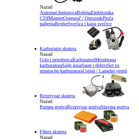
Nazad
Automat žmigavca
Bobina
Elektronika
CDI
Magnet
Osigurač / Otpornik
Ploča
paljenja
Regler
Svećica i kapa svećice
Karburator skutera
Nazad
Grlo i prirubnica
Karburatori
Membrana
karburatora
Sajle gasa
Saug i delovi
Set za
reparaciju karburatora
Usisni / Lamelni ventil
Rezervoar skutera
Nazad
Pumpa goriva
Rezervoar goriva
Slavina goriva
Filteri skutera
Nazad