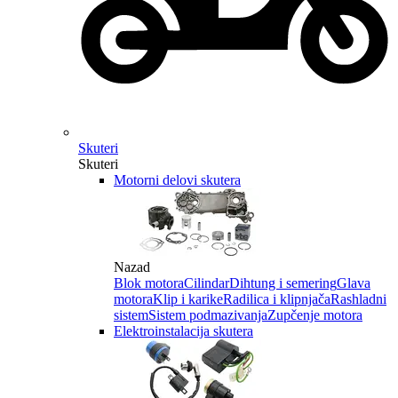
Skuteri
Skuteri
Motorni delovi skutera
Nazad
Blok motora
Cilindar
Dihtung i semering
Glava
motora
Klip i karike
Radilica i klipnjača
Rashladni
sistem
Sistem podmazivanja
Zupčenje motora
Elektroinstalacija skutera