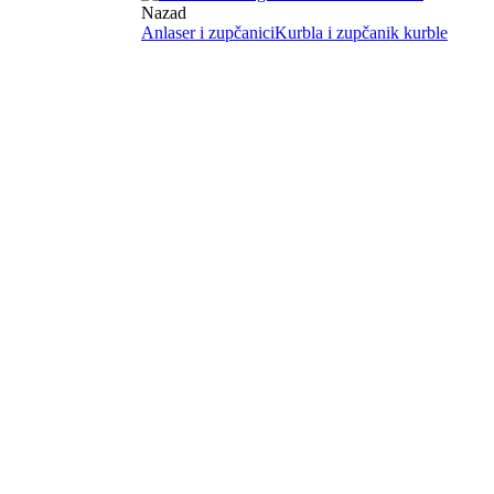
Nazad
Anlaser i zupčanici
Kurbla i zupčanik kurble