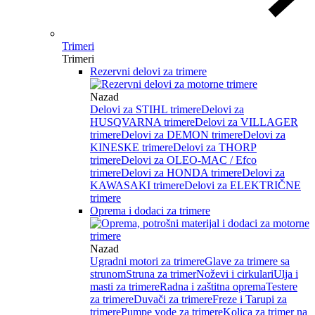
Trimeri
Trimeri
Rezervni delovi za trimere
Nazad
Delovi za STIHL trimere
Delovi za
HUSQVARNA trimere
Delovi za VILLAGER
trimere
Delovi za DEMON trimere
Delovi za
KINESKE trimere
Delovi za THORP
trimere
Delovi za OLEO-MAC / Efco
trimere
Delovi za HONDA trimere
Delovi za
KAWASAKI trimere
Delovi za ELEKTRIČNE
trimere
Oprema i dodaci za trimere
Nazad
Ugradni motori za trimere
Glave za trimere sa
strunom
Struna za trimer
Noževi i cirkulari
Ulja i
masti za trimere
Radna i zaštitna oprema
Testere
za trimere
Duvači za trimere
Freze i Tarupi za
trimere
Pumpe vode za trimere
Kolica za trimer na