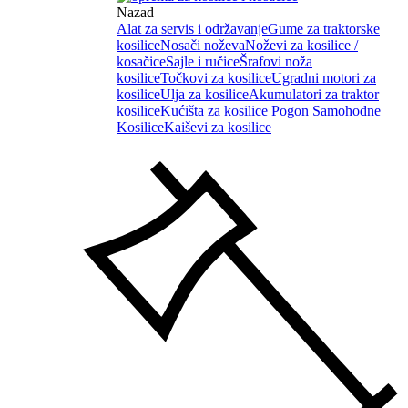
Nazad
Alat za servis i održavanje
Gume za traktorske
kosilice
Nosači noževa
Noževi za kosilice /
kosačice
Sajle i ručice
Šrafovi noža
kosilice
Točkovi za kosilice
Ugradni motori za
kosilice
Ulja za kosilice
Akumulatori za traktor
kosilice
Kućišta za kosilice
Pogon Samohodne
Kosilice
Kaiševi za kosilice