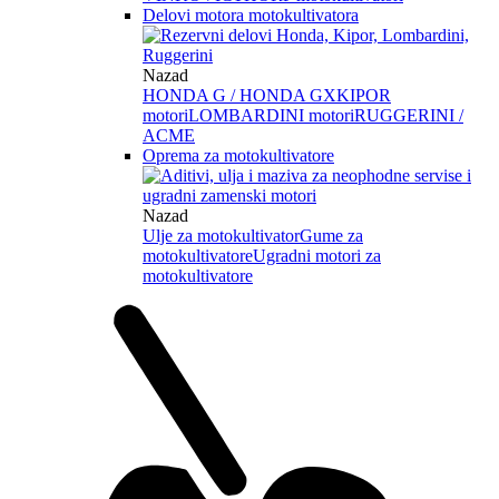
Delovi motora motokultivatora
Nazad
HONDA G / HONDA GX
KIPOR
motori
LOMBARDINI motori
RUGGERINI /
ACME
Oprema za motokultivatore
Nazad
Ulje za motokultivator
Gume za
motokultivatore
Ugradni motori za
motokultivatore