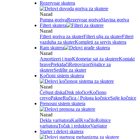
Rezervoar skutera
Nazad
Pumpa goriva
Rezervoar goriva
Slavina goriva
Filteri skutera
Nazad
Filteri goriva za skuter
Filteri ulja za skuter
Filteri
vazduha za skuter
Kompleti za servis skutera
Ram skutera
Nazad
Amortizeri i trap
Kilometar sat za skutere
Kontakt
brave
Prekidači
Retrovizori
Sijalice za
skutere
Sedište za skuter
Kočioni sistem skutera
Nazad
Čeljust diska
Disk pločice
Kočiono
crevo
Pakne
Ručica / Poluga kočnice
Sajle kočnice
Prenosni sistem skutera
Nazad
Dekla varijatora
Kaiš
Kvačilo
Rolnice
varijatora
Točak i reduktor
Varijator
Starter i delovi skutera