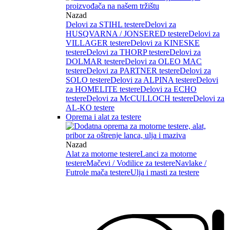
Nazad
Delovi za STIHL testere
Delovi za
HUSQVARNA / JONSERED testere
Delovi za
VILLAGER testere
Delovi za KINESKE
testere
Delovi za THORP testere
Delovi za
DOLMAR testere
Delovi za OLEO MAC
testere
Delovi za PARTNER testere
Delovi za
SOLO testere
Delovi za ALPINA testere
Delovi
za HOMELITE testere
Delovi za ECHO
testere
Delovi za McCULLOCH testere
Delovi za
AL-KO testere
Oprema i alat za testere
Nazad
Alat za motorne testere
Lanci za motorne
testere
Mačevi / Vodilice za testere
Navlake /
Futrole mača testere
Ulja i masti za testere