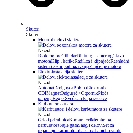
Skuteri
Skuteri
Motorni delovi skutera
Nazad
Blok motora
Cilindar
Dihtung i semering
Glava
motora
Klip i karike
Radilica i klipnjača
Rashladni
sistem
Sistem podmazivanja
Zupčenje motora
Elektroinstalacija skutera
Nazad
Automat žmigavca
Bobina
Elektronika
CDI
Magnet
Osigurač / Otpornik
Ploča
paljenja
Regler
Svećica i kapa svećice
Karburator skutera
Nazad
Grlo i prirubnica
Karburatori
Membrana
karburatora
Sajle gasa
Saug i delovi
Set za
reparaciju karburatora
Usisni / Lamelni ventil