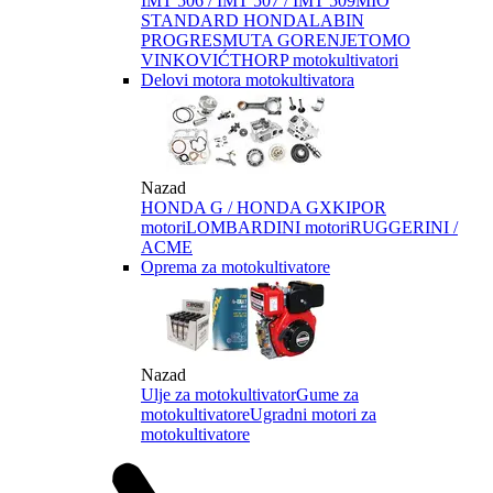
IMT 506 / IMT 507 / IMT 509
MIO
STANDARD HONDA
LABIN
PROGRES
MUTA GORENJE
TOMO
VINKOVIĆ
THORP motokultivatori
Delovi motora motokultivatora
Nazad
HONDA G / HONDA GX
KIPOR
motori
LOMBARDINI motori
RUGGERINI /
ACME
Oprema za motokultivatore
Nazad
Ulje za motokultivator
Gume za
motokultivatore
Ugradni motori za
motokultivatore