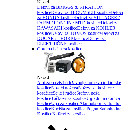
Nazad
Delovi za BRIGGS & STRATTON
kosilice
Delovi za TECUMSEH kosilice
Delovi
za HONDA kosilice
Delovi za VILLAGER /
FARM / LONCIN / MTD kosilice
Delovi za
KAWASAKI kosilice
Delovi za KOHLER
kosilice
Delovi za TOMOS kosilice
Delovi za
DUCAR / THORP kosilice
Delovi za
ELEKTRIČNE kosilice
Oprema i alat za kosilice
Nazad
Alat za servis i održavanje
Gume za traktorske
kosilice
Nosači noževa
Noževi za kosilice /
kosačice
Sajle i ručice
Šrafovi noža
kosilice
Točkovi za kosilice
Ugradni motori za
kosilice
Ulja za kosilice
Akumulatori za traktor
kosilice
Kućišta za kosilice
Pogon Samohodne
Kosilice
Kaiševi za kosilice