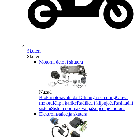
Skuteri
Skuteri
Motorni delovi skutera
Nazad
Blok motora
Cilindar
Dihtung i semering
Glava
motora
Klip i karike
Radilica i klipnjača
Rashladni
sistem
Sistem podmazivanja
Zupčenje motora
Elektroinstalacija skutera