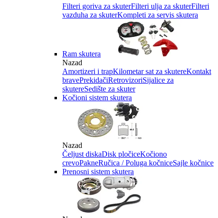
Filteri goriva za skuter
Filteri ulja za skuter
Filteri
vazduha za skuter
Kompleti za servis skutera
Ram skutera
Nazad
Amortizeri i trap
Kilometar sat za skutere
Kontakt
brave
Prekidači
Retrovizori
Sijalice za
skutere
Sedište za skuter
Kočioni sistem skutera
Nazad
Čeljust diska
Disk pločice
Kočiono
crevo
Pakne
Ručica / Poluga kočnice
Sajle kočnice
Prenosni sistem skutera