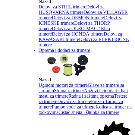
Nazad
Delovi za STIHL trimere
Delovi za
HUSQVARNA trimere
Delovi za VILLAGER
trimere
Delovi za DEMON trimere
Delovi za
KINESKE trimere
Delovi za THORP
trimere
Delovi za OLEO-MAC / Efco
trimere
Delovi za HONDA trimere
Delovi za
KAWASAKI trimere
Delovi za ELEKTRIČNE
trimere
Oprema i dodaci za trimere
Nazad
Ugradni motori za trimere
Glave za trimere sa
strunom
Struna za trimer
Noževi i cirkulari
Ulja i
masti za trimere
Radna i zaštitna oprema
Testere
za trimere
Duvači za trimere
Freze i Tarupi za
trimere
Pumpe vode za trimere
Kolica za trimer na
točkovima
Čistač snega i šljunka za trimere