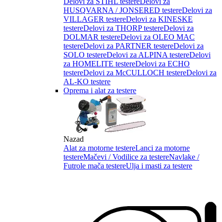
Delovi za STIHL testere
Delovi za
HUSQVARNA / JONSERED testere
Delovi za
VILLAGER testere
Delovi za KINESKE
testere
Delovi za THORP testere
Delovi za
DOLMAR testere
Delovi za OLEO MAC
testere
Delovi za PARTNER testere
Delovi za
SOLO testere
Delovi za ALPINA testere
Delovi
za HOMELITE testere
Delovi za ECHO
testere
Delovi za McCULLOCH testere
Delovi za
AL-KO testere
Oprema i alat za testere
Nazad
Alat za motorne testere
Lanci za motorne
testere
Mačevi / Vodilice za testere
Navlake /
Futrole mača testere
Ulja i masti za testere