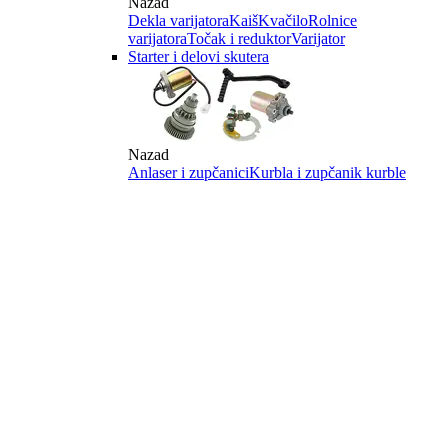
Nazad
Dekla varijatora
Kaiš
Kvačilo
Rolnice
varijatora
Točak i reduktor
Varijator
Starter i delovi skutera
Nazad
Anlaser i zupčanici
Kurbla i zupčanik kurble