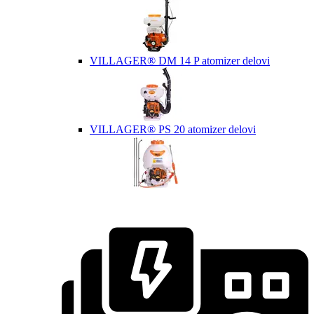
VILLAGER® DM 14 P atomizer delovi
VILLAGER® PS 20 atomizer delovi