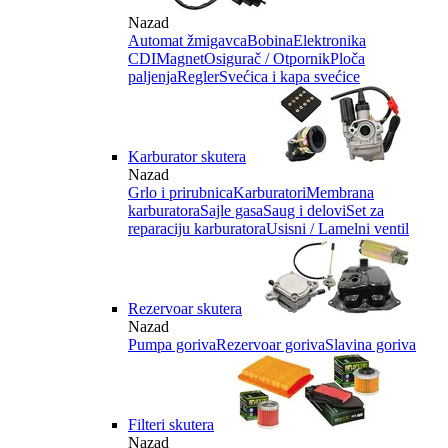
Nazad
Automat žmigavca
Bobina
Elektronika
CDI
Magnet
Osigurač / Otpornik
Ploča
paljenja
Regler
Svećica i kapa svećice
Karburator skutera
Nazad
Grlo i prirubnica
Karburatori
Membrana
karburatora
Sajle gasa
Saug i delovi
Set za
reparaciju karburatora
Usisni / Lamelni ventil
Rezervoar skutera
Nazad
Pumpa goriva
Rezervoar goriva
Slavina goriva
Filteri skutera
Nazad