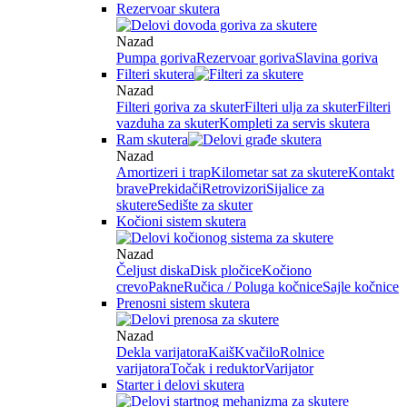
Rezervoar skutera
Nazad
Pumpa goriva
Rezervoar goriva
Slavina goriva
Filteri skutera
Nazad
Filteri goriva za skuter
Filteri ulja za skuter
Filteri
vazduha za skuter
Kompleti za servis skutera
Ram skutera
Nazad
Amortizeri i trap
Kilometar sat za skutere
Kontakt
brave
Prekidači
Retrovizori
Sijalice za
skutere
Sedište za skuter
Kočioni sistem skutera
Nazad
Čeljust diska
Disk pločice
Kočiono
crevo
Pakne
Ručica / Poluga kočnice
Sajle kočnice
Prenosni sistem skutera
Nazad
Dekla varijatora
Kaiš
Kvačilo
Rolnice
varijatora
Točak i reduktor
Varijator
Starter i delovi skutera