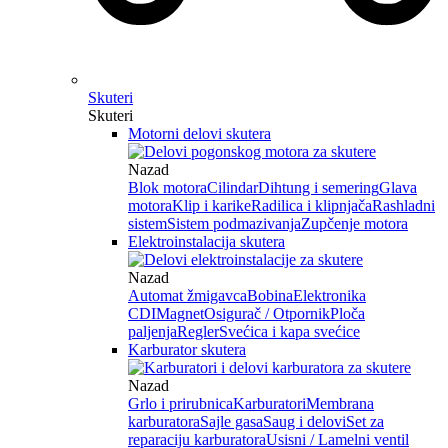
Skuteri
Skuteri
Motorni delovi skutera
Nazad
Blok motora
Cilindar
Dihtung i semering
Glava
motora
Klip i karike
Radilica i klipnjača
Rashladni
sistem
Sistem podmazivanja
Zupčenje motora
Elektroinstalacija skutera
Nazad
Automat žmigavca
Bobina
Elektronika
CDI
Magnet
Osigurač / Otpornik
Ploča
paljenja
Regler
Svećica i kapa svećice
Karburator skutera
Nazad
Grlo i prirubnica
Karburatori
Membrana
karburatora
Sajle gasa
Saug i delovi
Set za
reparaciju karburatora
Usisni / Lamelni ventil