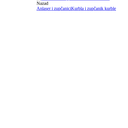
Nazad
Anlaser i zupčanici
Kurbla i zupčanik kurble