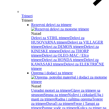
Trimeri
Trimeri
Rezervni delovi za trimere
Nazad
Delovi za STIHL trimere
Delovi za
HUSQVARNA trimere
Delovi za VILLAGER
trimere
Delovi za DEMON trimere
Delovi za
KINESKE trimere
Delovi za THORP
trimere
Delovi za OLEO-MAC / Efco
trimere
Delovi za HONDA trimere
Delovi za
KAWASAKI trimere
Delovi za ELEKTRIČNE
trimere
Oprema i dodaci za trimere
Nazad
Ugradni motori za trimere
Glave za trimere sa
strunom
Struna za trimer
Noževi i cirkulari
Ulja i
masti za trimere
Radna i zaštitna oprema
Testere
za trimere
Duvači za trimere
Freze i Tarupi za
trimere
Pumpe vode za trimere
Kolica za trimer na