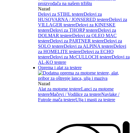
Nazad
Delovi za STIHL testere
Delovi za
HUSQVARNA / JONSERED testere
Delovi za
VILLAGER testere
Delovi za KINESKE
testere
Delovi za THORP testere
Delovi za
DOLMAR testere
Delovi za OLEO MAC
testere
Delovi za PARTNER testere
Delovi za
SOLO testere
Delovi za ALPINA testere
Delovi
za HOMELITE testere
Delovi za ECHO
testere
Delovi za McCULLOCH testere
Delovi za
AL-KO testere
Oprema i alat za testere
Nazad
Alat za motorne testere
Lanci za motorne
testere
Mačevi / Vodilice za testere
Navlake /
Futrole mača testere
Ulja i masti za testere