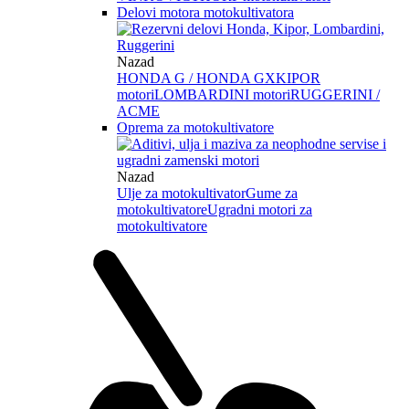
Delovi motora motokultivatora
Nazad
HONDA G / HONDA GX
KIPOR
motori
LOMBARDINI motori
RUGGERINI /
ACME
Oprema za motokultivatore
Nazad
Ulje za motokultivator
Gume za
motokultivatore
Ugradni motori za
motokultivatore