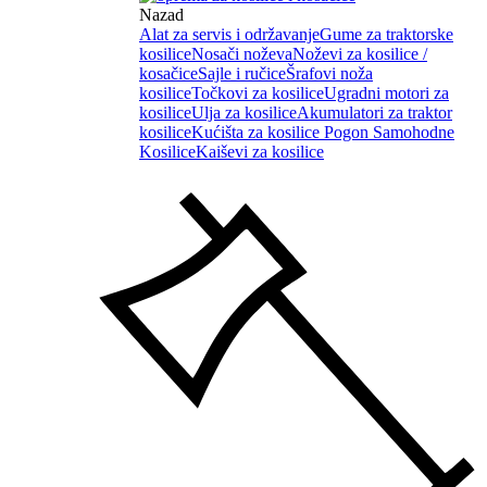
Nazad
Alat za servis i održavanje
Gume za traktorske
kosilice
Nosači noževa
Noževi za kosilice /
kosačice
Sajle i ručice
Šrafovi noža
kosilice
Točkovi za kosilice
Ugradni motori za
kosilice
Ulja za kosilice
Akumulatori za traktor
kosilice
Kućišta za kosilice
Pogon Samohodne
Kosilice
Kaiševi za kosilice