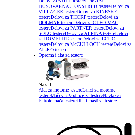
Delovi za STIHL testere
Delovi za
HUSQVARNA / JONSERED testere
Delovi za
VILLAGER testere
Delovi za KINESKE
testere
Delovi za THORP testere
Delovi za
DOLMAR testere
Delovi za OLEO MAC
testere
Delovi za PARTNER testere
Delovi za
SOLO testere
Delovi za ALPINA testere
Delovi
za HOMELITE testere
Delovi za ECHO
testere
Delovi za McCULLOCH testere
Delovi za
AL-KO testere
Oprema i alat za testere
Nazad
Alat za motorne testere
Lanci za motorne
testere
Mačevi / Vodilice za testere
Navlake /
Futrole mača testere
Ulja i masti za testere