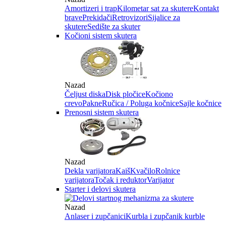
Amortizeri i trap
Kilometar sat za skutere
Kontakt
brave
Prekidači
Retrovizori
Sijalice za
skutere
Sedište za skuter
Kočioni sistem skutera
Nazad
Čeljust diska
Disk pločice
Kočiono
crevo
Pakne
Ručica / Poluga kočnice
Sajle kočnice
Prenosni sistem skutera
Nazad
Dekla varijatora
Kaiš
Kvačilo
Rolnice
varijatora
Točak i reduktor
Varijator
Starter i delovi skutera
Nazad
Anlaser i zupčanici
Kurbla i zupčanik kurble