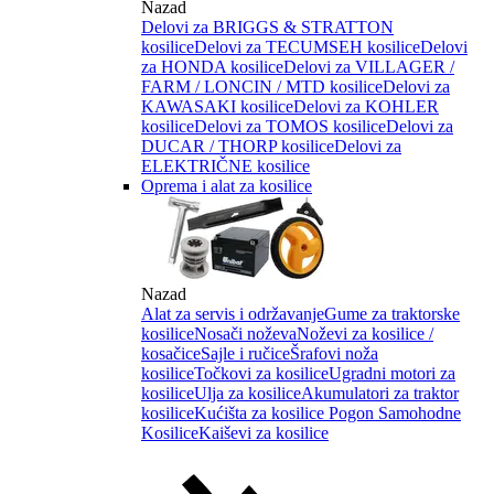
Nazad
Delovi za BRIGGS & STRATTON
kosilice
Delovi za TECUMSEH kosilice
Delovi
za HONDA kosilice
Delovi za VILLAGER /
FARM / LONCIN / MTD kosilice
Delovi za
KAWASAKI kosilice
Delovi za KOHLER
kosilice
Delovi za TOMOS kosilice
Delovi za
DUCAR / THORP kosilice
Delovi za
ELEKTRIČNE kosilice
Oprema i alat za kosilice
Nazad
Alat za servis i održavanje
Gume za traktorske
kosilice
Nosači noževa
Noževi za kosilice /
kosačice
Sajle i ručice
Šrafovi noža
kosilice
Točkovi za kosilice
Ugradni motori za
kosilice
Ulja za kosilice
Akumulatori za traktor
kosilice
Kućišta za kosilice
Pogon Samohodne
Kosilice
Kaiševi za kosilice