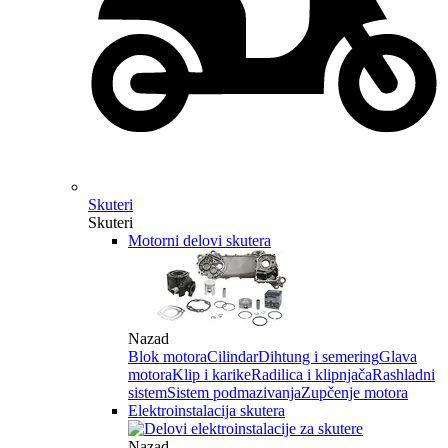
Skuteri
Skuteri
Motorni delovi skutera
Nazad
Blok motora
Cilindar
Dihtung i semering
Glava
motora
Klip i karike
Radilica i klipnjača
Rashladni
sistem
Sistem podmazivanja
Zupčenje motora
Elektroinstalacija skutera
Nazad