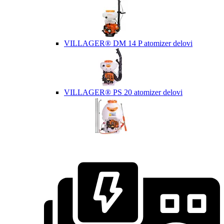
VILLAGER® DM 14 P atomizer delovi
VILLAGER® PS 20 atomizer delovi