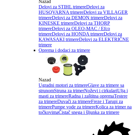
Nazad
Delovi za STIHL trimere
Delovi za
HUSQVARNA trimere
Delovi za VILLAGER
trimere
Delovi za DEMON trimere
Delovi za
KINESKE trimere
Delovi za THORP
trimere
Delovi za OLEO-MAC / Efco
trimere
Delovi za HONDA trimere
Delovi za
KAWASAKI trimere
Delovi za ELEKTRIČNE
trimere
Oprema i dodaci za trimere
Nazad
Ugradni motori za trimere
Glave za trimere sa
strunom
Struna za trimer
Noževi i cirkulari
Ulja i
masti za trimere
Radna i zaštitna oprema
Testere
za trimere
Duvači za trimere
Freze i Tarupi za
trimere
Pumpe vode za trimere
Kolica za trimer na
točkovima
Čistač snega i šljunka za trimere