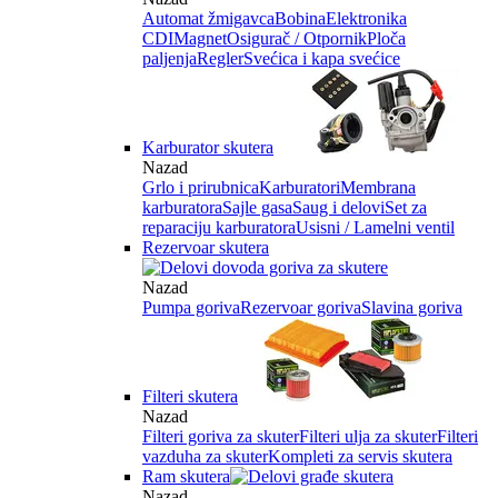
Automat žmigavca
Bobina
Elektronika
CDI
Magnet
Osigurač / Otpornik
Ploča
paljenja
Regler
Svećica i kapa svećice
Karburator skutera
Nazad
Grlo i prirubnica
Karburatori
Membrana
karburatora
Sajle gasa
Saug i delovi
Set za
reparaciju karburatora
Usisni / Lamelni ventil
Rezervoar skutera
Nazad
Pumpa goriva
Rezervoar goriva
Slavina goriva
Filteri skutera
Nazad
Filteri goriva za skuter
Filteri ulja za skuter
Filteri
vazduha za skuter
Kompleti za servis skutera
Ram skutera
Nazad