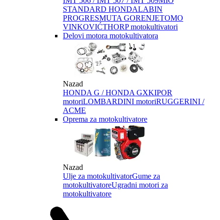
IMT 506 / IMT 507 / IMT 509
MIO
STANDARD HONDA
LABIN
PROGRES
MUTA GORENJE
TOMO
VINKOVIĆ
THORP motokultivatori
Delovi motora motokultivatora
Nazad
HONDA G / HONDA GX
KIPOR
motori
LOMBARDINI motori
RUGGERINI /
ACME
Oprema za motokultivatore
Nazad
Ulje za motokultivator
Gume za
motokultivatore
Ugradni motori za
motokultivatore