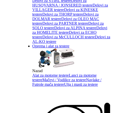
Delovi za STIHL testere
Delovi za
HUSQVARNA / JONSERED testere
Delovi za
VILLAGER testere
Delovi za KINESKE
testere
Delovi za THORP testere
Delovi za
DOLMAR testere
Delovi za OLEO MAC
testere
Delovi za PARTNER testere
Delovi za
SOLO testere
Delovi za ALPINA testere
Delovi
za HOMELITE testere
Delovi za ECHO
testere
Delovi za McCULLOCH testere
Delovi za
AL-KO testere
Oprema i alat za testere
Nazad
Alat za motorne testere
Lanci za motorne
testere
Mačevi / Vodilice za testere
Navlake /
Futrole mača testere
Ulja i masti za testere