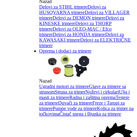
Nazad
Delovi za STIHL trimere
Delovi za
HUSQVARNA trimere
Delovi za VILLAGER
trimere
Delovi za DEMON trimere
Delovi za
KINESKE trimere
Delovi za THORP
trimere
Delovi za OLEO-MAC / Efco
trimere
Delovi za HONDA trimere
Delovi za
KAWASAKI trimere
Delovi za ELEKTRIČNE
trimere
Oprema i dodaci za trimere
Nazad
Ugradni motori za trimere
Glave za trimere sa
strunom
Struna za trimer
Noževi i cirkulari
Ulja i
masti za trimere
Radna i zaštitna oprema
Testere
za trimere
Duvači za trimere
Freze i Tarupi za
trimere
Pumpe vode za trimere
Kolica za trimer na
točkovima
Čistač snega i šljunka za trimere