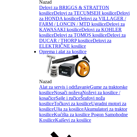
Nazad
Delovi za BRIGGS & STRATTON
kosilice
Delovi za TECUMSEH kosilice
Delovi
za HONDA kosilice
Delovi za VILLAGER /
FARM / LONCIN / MTD kosilice
Delovi za
KAWASAKI kosilice
Delovi za KOHLER
kosilice
Delovi za TOMOS kosilice
Delovi za
DUCAR / THORP kosilice
Delovi za
ELEKTRIČNE kosilice
Oprema i alat za kosilice
Nazad
Alat za servis i održavanje
Gume za traktorske
kosilice
Nosači noževa
Noževi za kosilice /
kosačice
Sajle i ručice
Šrafovi noža
kosilice
Točkovi za kosilice
Ugradni motori za
kosilice
Ulja za kosilice
Akumulatori za traktor
kosilice
Kućišta za kosilice
Pogon Samohodne
Kosilice
Kaiševi za kosilice