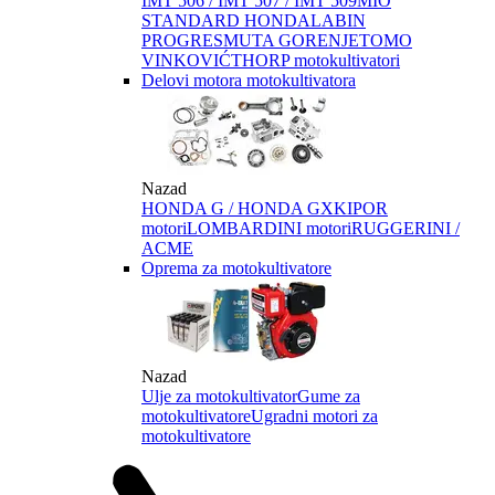
IMT 506 / IMT 507 / IMT 509
MIO
STANDARD HONDA
LABIN
PROGRES
MUTA GORENJE
TOMO
VINKOVIĆ
THORP motokultivatori
Delovi motora motokultivatora
Nazad
HONDA G / HONDA GX
KIPOR
motori
LOMBARDINI motori
RUGGERINI /
ACME
Oprema za motokultivatore
Nazad
Ulje za motokultivator
Gume za
motokultivatore
Ugradni motori za
motokultivatore