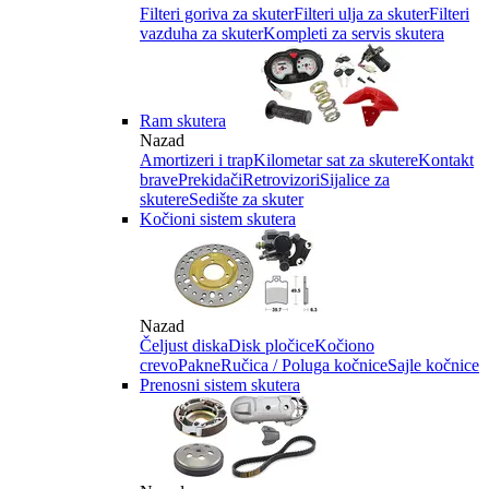
Filteri goriva za skuter
Filteri ulja za skuter
Filteri
vazduha za skuter
Kompleti za servis skutera
Ram skutera
Nazad
Amortizeri i trap
Kilometar sat za skutere
Kontakt
brave
Prekidači
Retrovizori
Sijalice za
skutere
Sedište za skuter
Kočioni sistem skutera
Nazad
Čeljust diska
Disk pločice
Kočiono
crevo
Pakne
Ručica / Poluga kočnice
Sajle kočnice
Prenosni sistem skutera