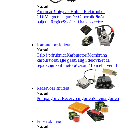
Nazad
Automat žmigavca
Bobina
Elektronika
CDI
Magnet
Osigurač / Otpornik
Ploča
paljenja
Regler
Svećica i kapa svećice
Karburator skutera
Nazad
Grlo i prirubnica
Karburatori
Membrana
karburatora
Sajle gasa
Saug i delovi
Set za
reparaciju karburatora
Usisni / Lamelni ventil
Rezervoar skutera
Nazad
Pumpa goriva
Rezervoar goriva
Slavina goriva
Filteri skutera
Nazad