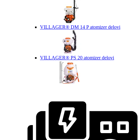
VILLAGER® DM 14 P atomizer delovi
VILLAGER® PS 20 atomizer delovi