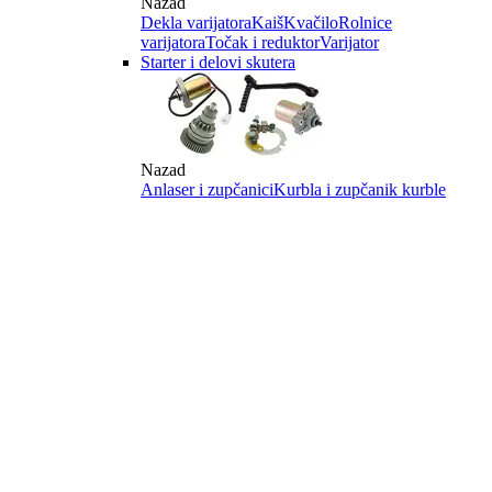
Nazad
Dekla varijatora
Kaiš
Kvačilo
Rolnice
varijatora
Točak i reduktor
Varijator
Starter i delovi skutera
Nazad
Anlaser i zupčanici
Kurbla i zupčanik kurble