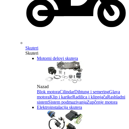
Skuteri
Skuteri
Motorni delovi skutera
Nazad
Blok motora
Cilindar
Dihtung i semering
Glava
motora
Klip i karike
Radilica i klipnjača
Rashladni
sistem
Sistem podmazivanja
Zupčenje motora
Elektroinstalacija skutera