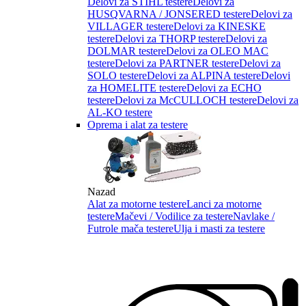
Delovi za STIHL testere
Delovi za
HUSQVARNA / JONSERED testere
Delovi za
VILLAGER testere
Delovi za KINESKE
testere
Delovi za THORP testere
Delovi za
DOLMAR testere
Delovi za OLEO MAC
testere
Delovi za PARTNER testere
Delovi za
SOLO testere
Delovi za ALPINA testere
Delovi
za HOMELITE testere
Delovi za ECHO
testere
Delovi za McCULLOCH testere
Delovi za
AL-KO testere
Oprema i alat za testere
Nazad
Alat za motorne testere
Lanci za motorne
testere
Mačevi / Vodilice za testere
Navlake /
Futrole mača testere
Ulja i masti za testere