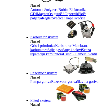
Nazad
Automat žmigavca
Bobina
Elektronika
CDI
Magnet
Osigurač / Otpornik
Ploča
paljenja
Regler
Svećica i kapa svećice
Karburator skutera
Nazad
Grlo i prirubnica
Karburatori
Membrana
karburatora
Sajle gasa
Saug i delovi
Set za
reparaciju karburatora
Usisni / Lamelni ventil
Rezervoar skutera
Nazad
Pumpa goriva
Rezervoar goriva
Slavina goriva
Filteri skutera
Nazad