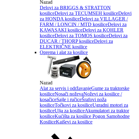
Nazad
Delovi za BRIGGS & STRATTON
kosilice
Delovi za TECUMSEH kosilice
Delovi
za HONDA kosilice
Delovi za VILLAGER /
FARM / LONCIN / MTD kosilice
Delovi za
KAWASAKI kosilice
Delovi za KOHLER
kosilice
Delovi za TOMOS kosilice
Delovi za
DUCAR / THORP kosilice
Delovi za
ELEKTRIČNE kosilice
Oprema i alat za kosilice
Nazad
Alat za servis i održavanje
Gume za traktorske
kosilice
Nosači noževa
Noževi za kosilice /
kosačice
Sajle i ručice
Šrafovi noža
kosilice
Točkovi za kosilice
Ugradni motori za
kosilice
Ulja za kosilice
Akumulatori za traktor
kosilice
Kućišta za kosilice
Pogon Samohodne
Kosilice
Kaiševi za kosilice