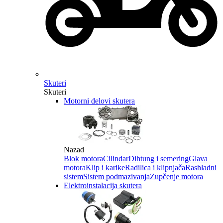
Skuteri
Skuteri
Motorni delovi skutera
Nazad
Blok motora
Cilindar
Dihtung i semering
Glava
motora
Klip i karike
Radilica i klipnjača
Rashladni
sistem
Sistem podmazivanja
Zupčenje motora
Elektroinstalacija skutera