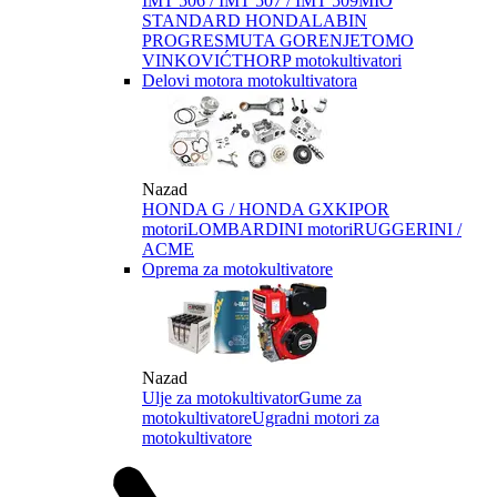
IMT 506 / IMT 507 / IMT 509
MIO
STANDARD HONDA
LABIN
PROGRES
MUTA GORENJE
TOMO
VINKOVIĆ
THORP motokultivatori
Delovi motora motokultivatora
Nazad
HONDA G / HONDA GX
KIPOR
motori
LOMBARDINI motori
RUGGERINI /
ACME
Oprema za motokultivatore
Nazad
Ulje za motokultivator
Gume za
motokultivatore
Ugradni motori za
motokultivatore