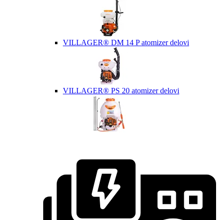
VILLAGER® DM 14 P atomizer delovi
VILLAGER® PS 20 atomizer delovi