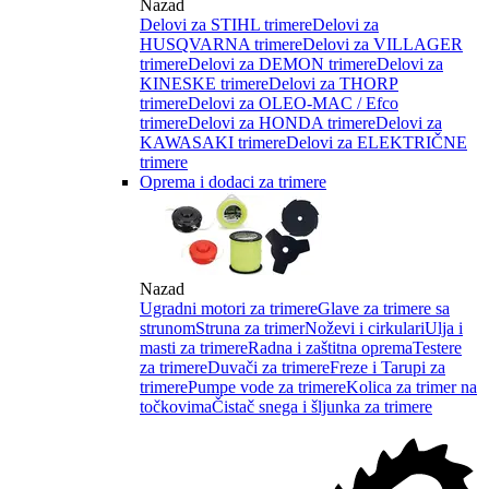
Nazad
Delovi za STIHL trimere
Delovi za
HUSQVARNA trimere
Delovi za VILLAGER
trimere
Delovi za DEMON trimere
Delovi za
KINESKE trimere
Delovi za THORP
trimere
Delovi za OLEO-MAC / Efco
trimere
Delovi za HONDA trimere
Delovi za
KAWASAKI trimere
Delovi za ELEKTRIČNE
trimere
Oprema i dodaci za trimere
Nazad
Ugradni motori za trimere
Glave za trimere sa
strunom
Struna za trimer
Noževi i cirkulari
Ulja i
masti za trimere
Radna i zaštitna oprema
Testere
za trimere
Duvači za trimere
Freze i Tarupi za
trimere
Pumpe vode za trimere
Kolica za trimer na
točkovima
Čistač snega i šljunka za trimere