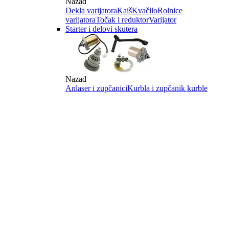
Nazad
Dekla varijatora
Kaiš
Kvačilo
Rolnice
varijatora
Točak i reduktor
Varijator
Starter i delovi skutera
Nazad
Anlaser i zupčanici
Kurbla i zupčanik kurble