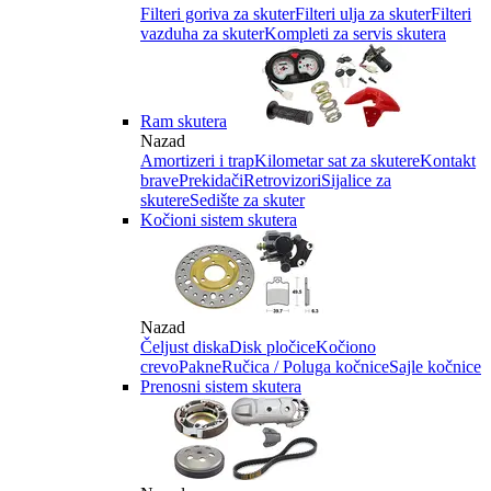
Filteri goriva za skuter
Filteri ulja za skuter
Filteri
vazduha za skuter
Kompleti za servis skutera
Ram skutera
Nazad
Amortizeri i trap
Kilometar sat za skutere
Kontakt
brave
Prekidači
Retrovizori
Sijalice za
skutere
Sedište za skuter
Kočioni sistem skutera
Nazad
Čeljust diska
Disk pločice
Kočiono
crevo
Pakne
Ručica / Poluga kočnice
Sajle kočnice
Prenosni sistem skutera