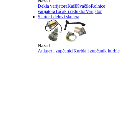
Nazad
Dekla varijatora
Kaiš
Kvačilo
Rolnice
varijatora
Točak i reduktor
Varijator
Starter i delovi skutera
Nazad
Anlaser i zupčanici
Kurbla i zupčanik kurble