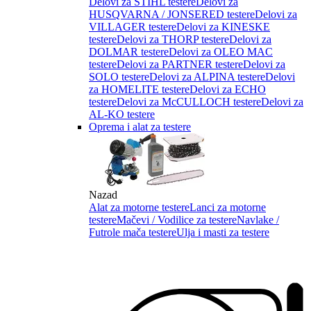
Delovi za STIHL testere
Delovi za
HUSQVARNA / JONSERED testere
Delovi za
VILLAGER testere
Delovi za KINESKE
testere
Delovi za THORP testere
Delovi za
DOLMAR testere
Delovi za OLEO MAC
testere
Delovi za PARTNER testere
Delovi za
SOLO testere
Delovi za ALPINA testere
Delovi
za HOMELITE testere
Delovi za ECHO
testere
Delovi za McCULLOCH testere
Delovi za
AL-KO testere
Oprema i alat za testere
Nazad
Alat za motorne testere
Lanci za motorne
testere
Mačevi / Vodilice za testere
Navlake /
Futrole mača testere
Ulja i masti za testere