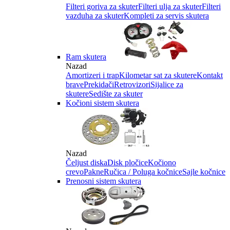
Filteri goriva za skuter
Filteri ulja za skuter
Filteri
vazduha za skuter
Kompleti za servis skutera
Ram skutera
Nazad
Amortizeri i trap
Kilometar sat za skutere
Kontakt
brave
Prekidači
Retrovizori
Sijalice za
skutere
Sedište za skuter
Kočioni sistem skutera
Nazad
Čeljust diska
Disk pločice
Kočiono
crevo
Pakne
Ručica / Poluga kočnice
Sajle kočnice
Prenosni sistem skutera