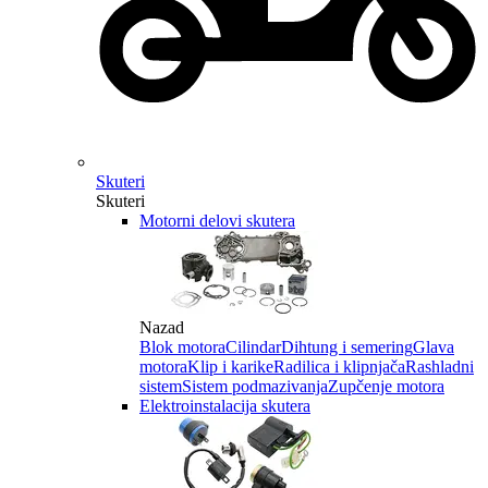
Skuteri
Skuteri
Motorni delovi skutera
Nazad
Blok motora
Cilindar
Dihtung i semering
Glava
motora
Klip i karike
Radilica i klipnjača
Rashladni
sistem
Sistem podmazivanja
Zupčenje motora
Elektroinstalacija skutera