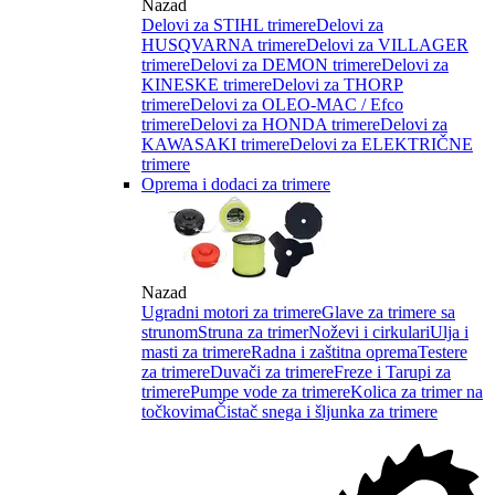
Nazad
Delovi za STIHL trimere
Delovi za
HUSQVARNA trimere
Delovi za VILLAGER
trimere
Delovi za DEMON trimere
Delovi za
KINESKE trimere
Delovi za THORP
trimere
Delovi za OLEO-MAC / Efco
trimere
Delovi za HONDA trimere
Delovi za
KAWASAKI trimere
Delovi za ELEKTRIČNE
trimere
Oprema i dodaci za trimere
Nazad
Ugradni motori za trimere
Glave za trimere sa
strunom
Struna za trimer
Noževi i cirkulari
Ulja i
masti za trimere
Radna i zaštitna oprema
Testere
za trimere
Duvači za trimere
Freze i Tarupi za
trimere
Pumpe vode za trimere
Kolica za trimer na
točkovima
Čistač snega i šljunka za trimere