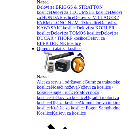
Nazad
Delovi za BRIGGS & STRATTON
kosilice
Delovi za TECUMSEH kosilice
Delovi
za HONDA kosilice
Delovi za VILLAGER /
FARM / LONCIN / MTD kosilice
Delovi za
KAWASAKI kosilice
Delovi za KOHLER
kosilice
Delovi za TOMOS kosilice
Delovi za
DUCAR / THORP kosilice
Delovi za
ELEKTRIČNE kosilice
Oprema i alat za kosilice
Nazad
Alat za servis i održavanje
Gume za traktorske
kosilice
Nosači noževa
Noževi za kosilice /
kosačice
Sajle i ručice
Šrafovi noža
kosilice
Točkovi za kosilice
Ugradni motori za
kosilice
Ulja za kosilice
Akumulatori za traktor
kosilice
Kućišta za kosilice
Pogon Samohodne
Kosilice
Kaiševi za kosilice