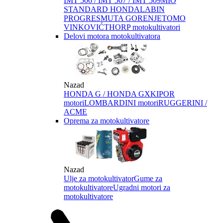
IMT 506 / IMT 507 / IMT 509
MIO
STANDARD HONDA
LABIN
PROGRES
MUTA GORENJE
TOMO
VINKOVIĆ
THORP motokultivatori
Delovi motora motokultivatora
Nazad
HONDA G / HONDA GX
KIPOR
motori
LOMBARDINI motori
RUGGERINI /
ACME
Oprema za motokultivatore
Nazad
Ulje za motokultivator
Gume za
motokultivatore
Ugradni motori za
motokultivatore