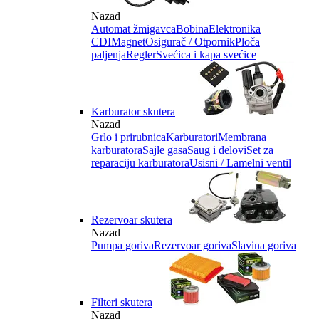
Nazad
Automat žmigavca
Bobina
Elektronika
CDI
Magnet
Osigurač / Otpornik
Ploča
paljenja
Regler
Svećica i kapa svećice
Karburator skutera
Nazad
Grlo i prirubnica
Karburatori
Membrana
karburatora
Sajle gasa
Saug i delovi
Set za
reparaciju karburatora
Usisni / Lamelni ventil
Rezervoar skutera
Nazad
Pumpa goriva
Rezervoar goriva
Slavina goriva
Filteri skutera
Nazad