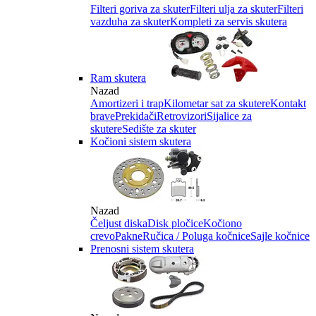
Filteri goriva za skuter
Filteri ulja za skuter
Filteri
vazduha za skuter
Kompleti za servis skutera
Ram skutera
Nazad
Amortizeri i trap
Kilometar sat za skutere
Kontakt
brave
Prekidači
Retrovizori
Sijalice za
skutere
Sedište za skuter
Kočioni sistem skutera
Nazad
Čeljust diska
Disk pločice
Kočiono
crevo
Pakne
Ručica / Poluga kočnice
Sajle kočnice
Prenosni sistem skutera