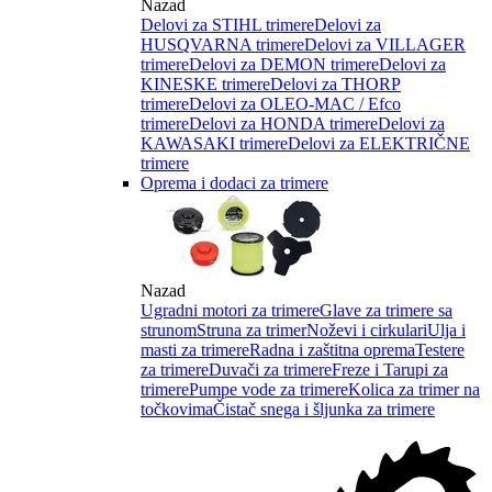
Nazad
Delovi za STIHL trimere
Delovi za
HUSQVARNA trimere
Delovi za VILLAGER
trimere
Delovi za DEMON trimere
Delovi za
KINESKE trimere
Delovi za THORP
trimere
Delovi za OLEO-MAC / Efco
trimere
Delovi za HONDA trimere
Delovi za
KAWASAKI trimere
Delovi za ELEKTRIČNE
trimere
Oprema i dodaci za trimere
Nazad
Ugradni motori za trimere
Glave za trimere sa
strunom
Struna za trimer
Noževi i cirkulari
Ulja i
masti za trimere
Radna i zaštitna oprema
Testere
za trimere
Duvači za trimere
Freze i Tarupi za
trimere
Pumpe vode za trimere
Kolica za trimer na
točkovima
Čistač snega i šljunka za trimere