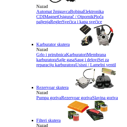
Nazad
Automat žmigavca
Bobina
Elektronika
CDI
Magnet
Osigurač / Otpornik
Ploča
paljenja
Regler
Svećica i kapa svećice
Karburator skutera
Nazad
Grlo i prirubnica
Karburatori
Membrana
karburatora
Sajle gasa
Saug i delovi
Set za
reparaciju karburatora
Usisni / Lamelni ventil
Rezervoar skutera
Nazad
Pumpa goriva
Rezervoar goriva
Slavina goriva
Filteri skutera
Nazad