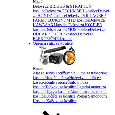
Nazad
Delovi za BRIGGS & STRATTON
kosilice
Delovi za TECUMSEH kosilice
Delovi
za HONDA kosilice
Delovi za VILLAGER /
FARM / LONCIN / MTD kosilice
Delovi za
KAWASAKI kosilice
Delovi za KOHLER
kosilice
Delovi za TOMOS kosilice
Delovi za
DUCAR / THORP kosilice
Delovi za
ELEKTRIČNE kosilice
Oprema i alat za kosilice
Nazad
Alat za servis i održavanje
Gume za traktorske
kosilice
Nosači noževa
Noževi za kosilice /
kosačice
Sajle i ručice
Šrafovi noža
kosilice
Točkovi za kosilice
Ugradni motori za
kosilice
Ulja za kosilice
Akumulatori za traktor
kosilice
Kućišta za kosilice
Pogon Samohodne
Kosilice
Kaiševi za kosilice