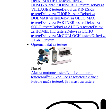
Delovi za STIHL testere
Delovi za
HUSQVARNA / JONSERED testere
Delovi za
VILLAGER testere
Delovi za KINESKE
testere
Delovi za THORP testere
Delovi za
DOLMAR testere
Delovi za OLEO MAC
testere
Delovi za PARTNER testere
Delovi za
SOLO testere
Delovi za ALPINA testere
Delovi
za HOMELITE testere
Delovi za ECHO
testere
Delovi za McCULLOCH testere
Delovi za
AL-KO testere
Oprema i alat za testere
Nazad
Alat za motorne testere
Lanci za motorne
testere
Mačevi / Vodilice za testere
Navlake /
Futrole mača testere
Ulja i masti za testere