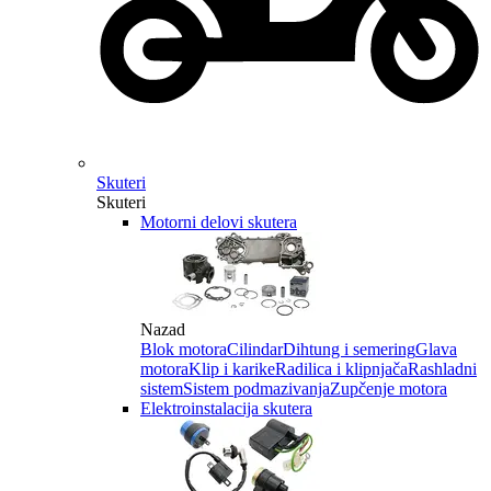
Skuteri
Skuteri
Motorni delovi skutera
Nazad
Blok motora
Cilindar
Dihtung i semering
Glava
motora
Klip i karike
Radilica i klipnjača
Rashladni
sistem
Sistem podmazivanja
Zupčenje motora
Elektroinstalacija skutera