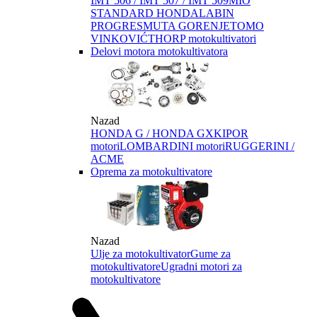
IMT 506 / IMT 507 / IMT 509
MIO
STANDARD HONDA
LABIN
PROGRES
MUTA GORENJE
TOMO
VINKOVIĆ
THORP motokultivatori
Delovi motora motokultivatora
Nazad
HONDA G / HONDA GX
KIPOR
motori
LOMBARDINI motori
RUGGERINI /
ACME
Oprema za motokultivatore
Nazad
Ulje za motokultivator
Gume za
motokultivatore
Ugradni motori za
motokultivatore