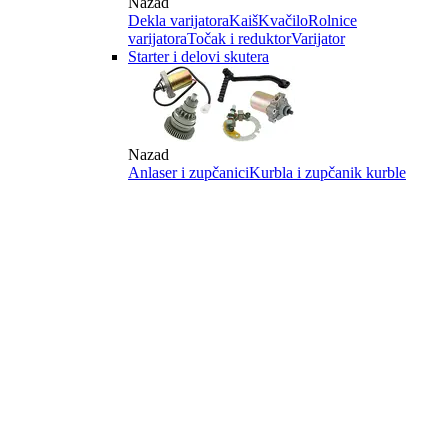
Nazad
Dekla varijatora
Kaiš
Kvačilo
Rolnice
varijatora
Točak i reduktor
Varijator
Starter i delovi skutera
Nazad
Anlaser i zupčanici
Kurbla i zupčanik kurble