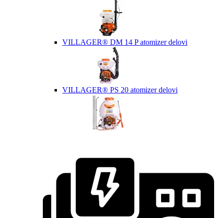
VILLAGER® DM 14 P atomizer delovi
VILLAGER® PS 20 atomizer delovi