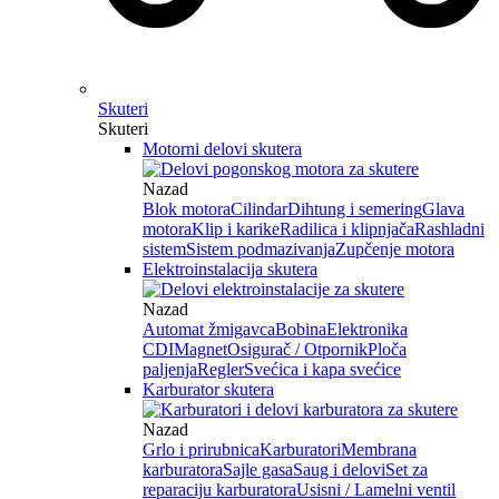
Skuteri
Skuteri
Motorni delovi skutera
Nazad
Blok motora
Cilindar
Dihtung i semering
Glava
motora
Klip i karike
Radilica i klipnjača
Rashladni
sistem
Sistem podmazivanja
Zupčenje motora
Elektroinstalacija skutera
Nazad
Automat žmigavca
Bobina
Elektronika
CDI
Magnet
Osigurač / Otpornik
Ploča
paljenja
Regler
Svećica i kapa svećice
Karburator skutera
Nazad
Grlo i prirubnica
Karburatori
Membrana
karburatora
Sajle gasa
Saug i delovi
Set za
reparaciju karburatora
Usisni / Lamelni ventil