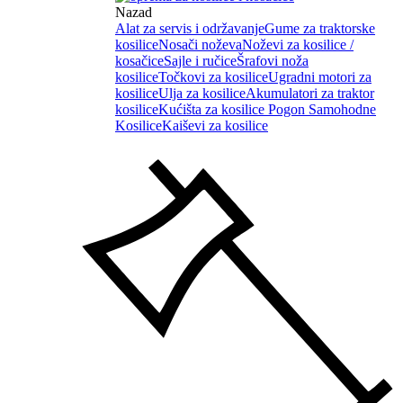
Nazad
Alat za servis i održavanje
Gume za traktorske
kosilice
Nosači noževa
Noževi za kosilice /
kosačice
Sajle i ručice
Šrafovi noža
kosilice
Točkovi za kosilice
Ugradni motori za
kosilice
Ulja za kosilice
Akumulatori za traktor
kosilice
Kućišta za kosilice
Pogon Samohodne
Kosilice
Kaiševi za kosilice