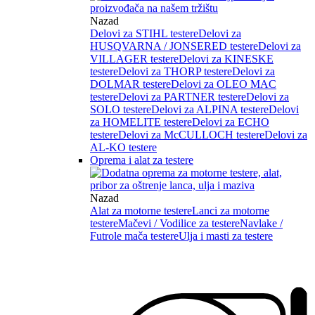
Nazad
Delovi za STIHL testere
Delovi za
HUSQVARNA / JONSERED testere
Delovi za
VILLAGER testere
Delovi za KINESKE
testere
Delovi za THORP testere
Delovi za
DOLMAR testere
Delovi za OLEO MAC
testere
Delovi za PARTNER testere
Delovi za
SOLO testere
Delovi za ALPINA testere
Delovi
za HOMELITE testere
Delovi za ECHO
testere
Delovi za McCULLOCH testere
Delovi za
AL-KO testere
Oprema i alat za testere
Nazad
Alat za motorne testere
Lanci za motorne
testere
Mačevi / Vodilice za testere
Navlake /
Futrole mača testere
Ulja i masti za testere