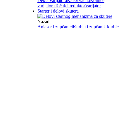
Dekla varijatora
Kaiš
Kvačilo
Rolnice
varijatora
Točak i reduktor
Varijator
Starter i delovi skutera
Nazad
Anlaser i zupčanici
Kurbla i zupčanik kurble