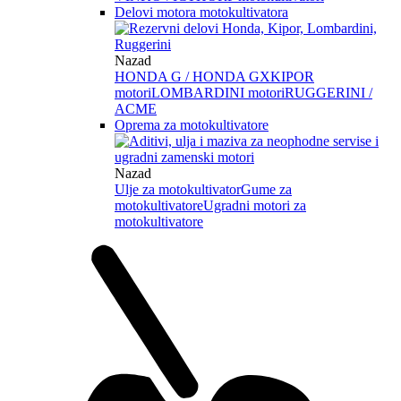
Delovi motora motokultivatora
Nazad
HONDA G / HONDA GX
KIPOR
motori
LOMBARDINI motori
RUGGERINI /
ACME
Oprema za motokultivatore
Nazad
Ulje za motokultivator
Gume za
motokultivatore
Ugradni motori za
motokultivatore