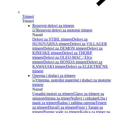
Trimeri
Trimeri
Rezervni delovi za trimere
Nazad
Delovi za STIHL trimere
Delovi za
HUSQVARNA trimere
Delovi za VILLAGER
trimere
Delovi za DEMON trimere
Delovi za
KINESKE trimere
Delovi za THORP
trimere
Delovi za OLEO-MAC / Efco
trimere
Delovi za HONDA trimere
Delovi za
KAWASAKI trimere
Delovi za ELEKTRIČNE
trimere
Oprema i dodaci za trimere
Nazad
Ugradni motori za trimere
Glave za trimere sa
strunom
Struna za trimer
Noževi i cirkulari
Ulja i
masti za trimere
Radna i zaštitna oprema
Testere
za trimere
Duvači za trimere
Freze i Tarupi za
trimere
Pumpe vode za trimere
Kolica za trimer na