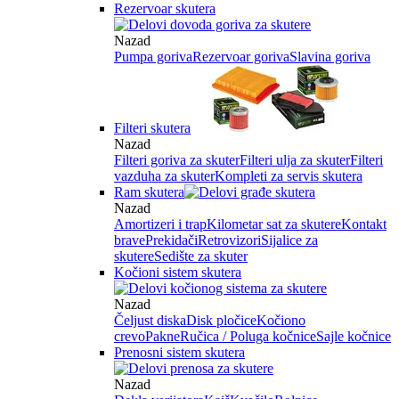
Rezervoar skutera
Nazad
Pumpa goriva
Rezervoar goriva
Slavina goriva
Filteri skutera
Nazad
Filteri goriva za skuter
Filteri ulja za skuter
Filteri
vazduha za skuter
Kompleti za servis skutera
Ram skutera
Nazad
Amortizeri i trap
Kilometar sat za skutere
Kontakt
brave
Prekidači
Retrovizori
Sijalice za
skutere
Sedište za skuter
Kočioni sistem skutera
Nazad
Čeljust diska
Disk pločice
Kočiono
crevo
Pakne
Ručica / Poluga kočnice
Sajle kočnice
Prenosni sistem skutera
Nazad