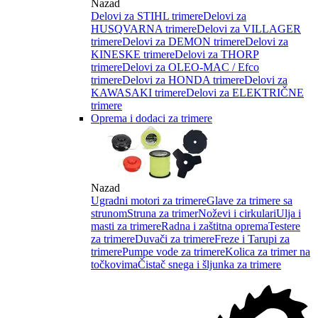
Nazad
Delovi za STIHL trimere
Delovi za
HUSQVARNA trimere
Delovi za VILLAGER
trimere
Delovi za DEMON trimere
Delovi za
KINESKE trimere
Delovi za THORP
trimere
Delovi za OLEO-MAC / Efco
trimere
Delovi za HONDA trimere
Delovi za
KAWASAKI trimere
Delovi za ELEKTRIČNE
trimere
Oprema i dodaci za trimere
Nazad
Ugradni motori za trimere
Glave za trimere sa
strunom
Struna za trimer
Noževi i cirkulari
Ulja i
masti za trimere
Radna i zaštitna oprema
Testere
za trimere
Duvači za trimere
Freze i Tarupi za
trimere
Pumpe vode za trimere
Kolica za trimer na
točkovima
Čistač snega i šljunka za trimere