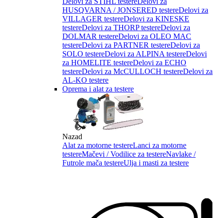
Delovi za STIHL testere
Delovi za
HUSQVARNA / JONSERED testere
Delovi za
VILLAGER testere
Delovi za KINESKE
testere
Delovi za THORP testere
Delovi za
DOLMAR testere
Delovi za OLEO MAC
testere
Delovi za PARTNER testere
Delovi za
SOLO testere
Delovi za ALPINA testere
Delovi
za HOMELITE testere
Delovi za ECHO
testere
Delovi za McCULLOCH testere
Delovi za
AL-KO testere
Oprema i alat za testere
Nazad
Alat za motorne testere
Lanci za motorne
testere
Mačevi / Vodilice za testere
Navlake /
Futrole mača testere
Ulja i masti za testere