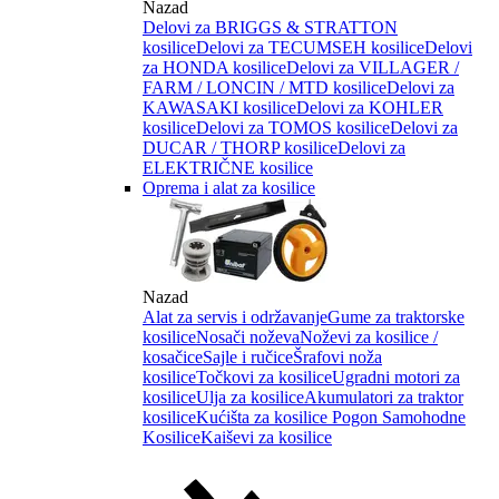
Nazad
Delovi za BRIGGS & STRATTON
kosilice
Delovi za TECUMSEH kosilice
Delovi
za HONDA kosilice
Delovi za VILLAGER /
FARM / LONCIN / MTD kosilice
Delovi za
KAWASAKI kosilice
Delovi za KOHLER
kosilice
Delovi za TOMOS kosilice
Delovi za
DUCAR / THORP kosilice
Delovi za
ELEKTRIČNE kosilice
Oprema i alat za kosilice
Nazad
Alat za servis i održavanje
Gume za traktorske
kosilice
Nosači noževa
Noževi za kosilice /
kosačice
Sajle i ručice
Šrafovi noža
kosilice
Točkovi za kosilice
Ugradni motori za
kosilice
Ulja za kosilice
Akumulatori za traktor
kosilice
Kućišta za kosilice
Pogon Samohodne
Kosilice
Kaiševi za kosilice