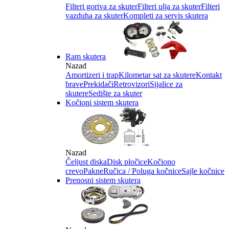
Filteri goriva za skuter
Filteri ulja za skuter
Filteri
vazduha za skuter
Kompleti za servis skutera
Ram skutera
Nazad
Amortizeri i trap
Kilometar sat za skutere
Kontakt
brave
Prekidači
Retrovizori
Sijalice za
skutere
Sedište za skuter
Kočioni sistem skutera
Nazad
Čeljust diska
Disk pločice
Kočiono
crevo
Pakne
Ručica / Poluga kočnice
Sajle kočnice
Prenosni sistem skutera