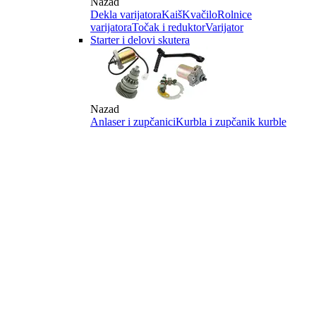
Nazad
Dekla varijatora
Kaiš
Kvačilo
Rolnice
varijatora
Točak i reduktor
Varijator
Starter i delovi skutera
Nazad
Anlaser i zupčanici
Kurbla i zupčanik kurble