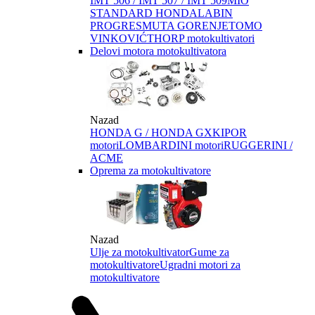
IMT 506 / IMT 507 / IMT 509
MIO
STANDARD HONDA
LABIN
PROGRES
MUTA GORENJE
TOMO
VINKOVIĆ
THORP motokultivatori
Delovi motora motokultivatora
Nazad
HONDA G / HONDA GX
KIPOR
motori
LOMBARDINI motori
RUGGERINI /
ACME
Oprema za motokultivatore
Nazad
Ulje za motokultivator
Gume za
motokultivatore
Ugradni motori za
motokultivatore