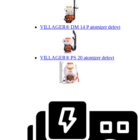
VILLAGER® DM 14 P atomizer delovi
VILLAGER® PS 20 atomizer delovi