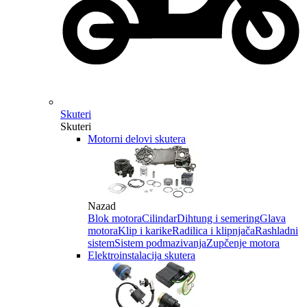
Skuteri
Skuteri
Motorni delovi skutera
Nazad
Blok motora
Cilindar
Dihtung i semering
Glava
motora
Klip i karike
Radilica i klipnjača
Rashladni
sistem
Sistem podmazivanja
Zupčenje motora
Elektroinstalacija skutera