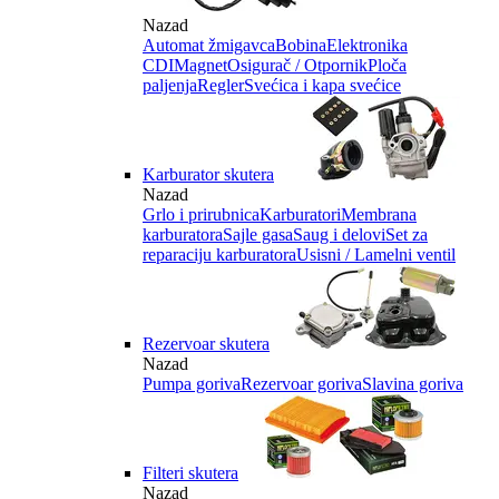
Nazad
Automat žmigavca
Bobina
Elektronika
CDI
Magnet
Osigurač / Otpornik
Ploča
paljenja
Regler
Svećica i kapa svećice
Karburator skutera
Nazad
Grlo i prirubnica
Karburatori
Membrana
karburatora
Sajle gasa
Saug i delovi
Set za
reparaciju karburatora
Usisni / Lamelni ventil
Rezervoar skutera
Nazad
Pumpa goriva
Rezervoar goriva
Slavina goriva
Filteri skutera
Nazad