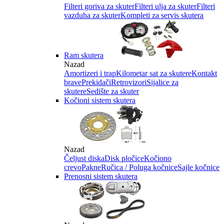
Filteri goriva za skuter
Filteri ulja za skuter
Filteri
vazduha za skuter
Kompleti za servis skutera
Ram skutera
Nazad
Amortizeri i trap
Kilometar sat za skutere
Kontakt
brave
Prekidači
Retrovizori
Sijalice za
skutere
Sedište za skuter
Kočioni sistem skutera
Nazad
Čeljust diska
Disk pločice
Kočiono
crevo
Pakne
Ručica / Poluga kočnice
Sajle kočnice
Prenosni sistem skutera