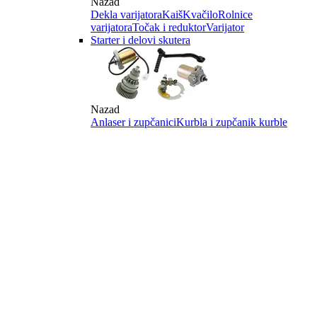
Nazad
Dekla varijatora
Kaiš
Kvačilo
Rolnice
varijatora
Točak i reduktor
Varijator
Starter i delovi skutera
Nazad
Anlaser i zupčanici
Kurbla i zupčanik kurble