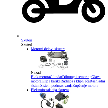
Skuteri
Skuteri
Motorni delovi skutera
Nazad
Blok motora
Cilindar
Dihtung i semering
Glava
motora
Klip i karike
Radilica i klipnjača
Rashladni
sistem
Sistem podmazivanja
Zupčenje motora
Elektroinstalacija skutera