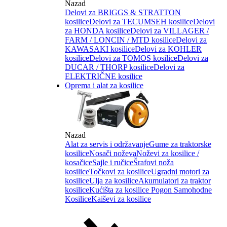
Nazad
Delovi za BRIGGS & STRATTON
kosilice
Delovi za TECUMSEH kosilice
Delovi
za HONDA kosilice
Delovi za VILLAGER /
FARM / LONCIN / MTD kosilice
Delovi za
KAWASAKI kosilice
Delovi za KOHLER
kosilice
Delovi za TOMOS kosilice
Delovi za
DUCAR / THORP kosilice
Delovi za
ELEKTRIČNE kosilice
Oprema i alat za kosilice
Nazad
Alat za servis i održavanje
Gume za traktorske
kosilice
Nosači noževa
Noževi za kosilice /
kosačice
Sajle i ručice
Šrafovi noža
kosilice
Točkovi za kosilice
Ugradni motori za
kosilice
Ulja za kosilice
Akumulatori za traktor
kosilice
Kućišta za kosilice
Pogon Samohodne
Kosilice
Kaiševi za kosilice