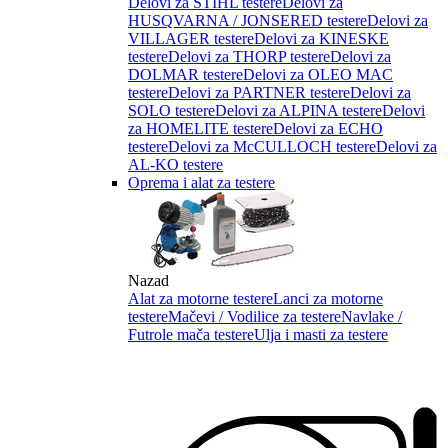
Delovi za STIHL testere
Delovi za
HUSQVARNA / JONSERED testere
Delovi za
VILLAGER testere
Delovi za KINESKE
testere
Delovi za THORP testere
Delovi za
DOLMAR testere
Delovi za OLEO MAC
testere
Delovi za PARTNER testere
Delovi za
SOLO testere
Delovi za ALPINA testere
Delovi
za HOMELITE testere
Delovi za ECHO
testere
Delovi za McCULLOCH testere
Delovi za
AL-KO testere
Oprema i alat za testere
Nazad
Alat za motorne testere
Lanci za motorne
testere
Mačevi / Vodilice za testere
Navlake /
Futrole mača testere
Ulja i masti za testere