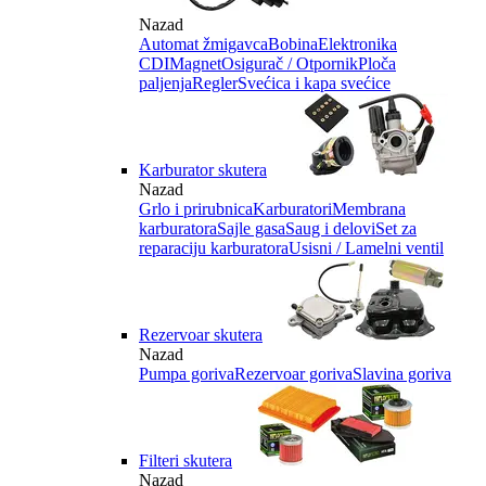
Nazad
Automat žmigavca
Bobina
Elektronika
CDI
Magnet
Osigurač / Otpornik
Ploča
paljenja
Regler
Svećica i kapa svećice
Karburator skutera
Nazad
Grlo i prirubnica
Karburatori
Membrana
karburatora
Sajle gasa
Saug i delovi
Set za
reparaciju karburatora
Usisni / Lamelni ventil
Rezervoar skutera
Nazad
Pumpa goriva
Rezervoar goriva
Slavina goriva
Filteri skutera
Nazad