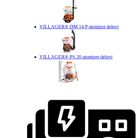
VILLAGER® DM 14 P atomizer delovi
VILLAGER® PS 20 atomizer delovi