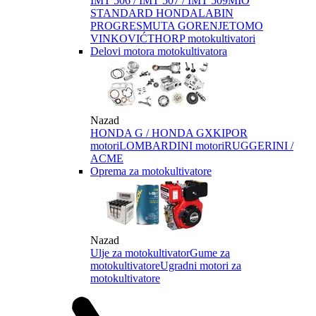
IMT 506 / IMT 507 / IMT 509
MIO
STANDARD HONDA
LABIN
PROGRES
MUTA GORENJE
TOMO
VINKOVIĆ
THORP motokultivatori
Delovi motora motokultivatora
Nazad
HONDA G / HONDA GX
KIPOR
motori
LOMBARDINI motori
RUGGERINI /
ACME
Oprema za motokultivatore
Nazad
Ulje za motokultivator
Gume za
motokultivatore
Ugradni motori za
motokultivatore