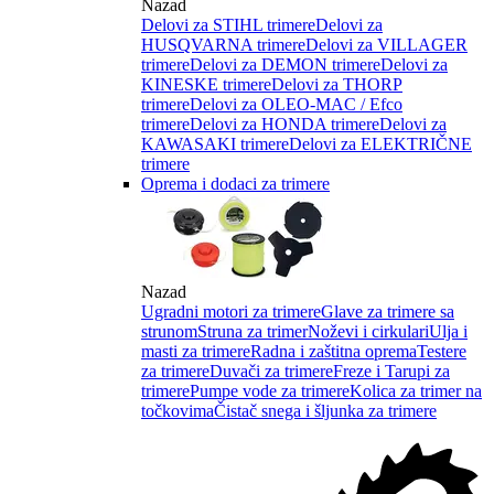
Nazad
Delovi za STIHL trimere
Delovi za
HUSQVARNA trimere
Delovi za VILLAGER
trimere
Delovi za DEMON trimere
Delovi za
KINESKE trimere
Delovi za THORP
trimere
Delovi za OLEO-MAC / Efco
trimere
Delovi za HONDA trimere
Delovi za
KAWASAKI trimere
Delovi za ELEKTRIČNE
trimere
Oprema i dodaci za trimere
Nazad
Ugradni motori za trimere
Glave za trimere sa
strunom
Struna za trimer
Noževi i cirkulari
Ulja i
masti za trimere
Radna i zaštitna oprema
Testere
za trimere
Duvači za trimere
Freze i Tarupi za
trimere
Pumpe vode za trimere
Kolica za trimer na
točkovima
Čistač snega i šljunka za trimere