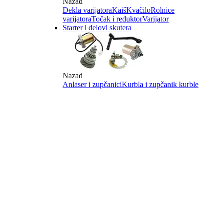
Nazad
Dekla varijatora
Kaiš
Kvačilo
Rolnice
varijatora
Točak i reduktor
Varijator
Starter i delovi skutera
Nazad
Anlaser i zupčanici
Kurbla i zupčanik kurble