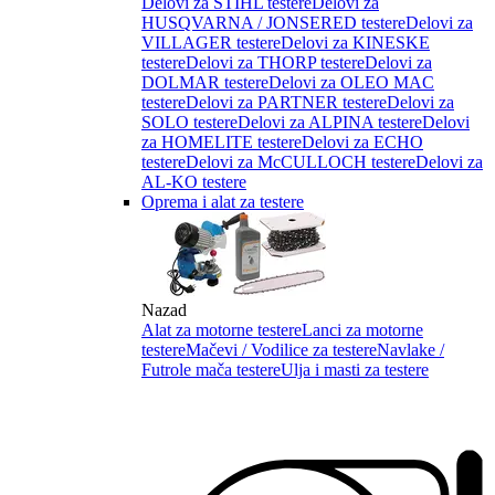
Delovi za STIHL testere
Delovi za
HUSQVARNA / JONSERED testere
Delovi za
VILLAGER testere
Delovi za KINESKE
testere
Delovi za THORP testere
Delovi za
DOLMAR testere
Delovi za OLEO MAC
testere
Delovi za PARTNER testere
Delovi za
SOLO testere
Delovi za ALPINA testere
Delovi
za HOMELITE testere
Delovi za ECHO
testere
Delovi za McCULLOCH testere
Delovi za
AL-KO testere
Oprema i alat za testere
Nazad
Alat za motorne testere
Lanci za motorne
testere
Mačevi / Vodilice za testere
Navlake /
Futrole mača testere
Ulja i masti za testere