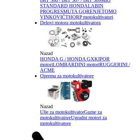
IMT 506 / IMT 507 / IMT 509
MIO
STANDARD HONDA
LABIN
PROGRES
MUTA GORENJE
TOMO
VINKOVIĆ
THORP motokultivatori
Delovi motora motokultivatora
Nazad
HONDA G / HONDA GX
KIPOR
motori
LOMBARDINI motori
RUGGERINI /
ACME
Oprema za motokultivatore
Nazad
Ulje za motokultivator
Gume za
motokultivatore
Ugradni motori za
motokultivatore