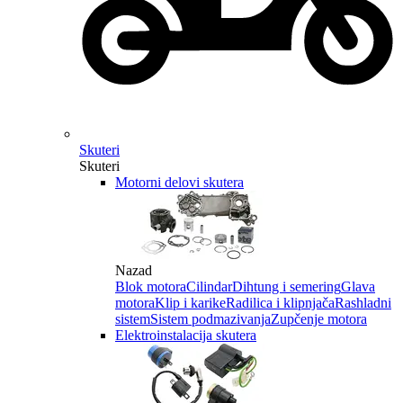
Skuteri
Skuteri
Motorni delovi skutera
Nazad
Blok motora
Cilindar
Dihtung i semering
Glava
motora
Klip i karike
Radilica i klipnjača
Rashladni
sistem
Sistem podmazivanja
Zupčenje motora
Elektroinstalacija skutera