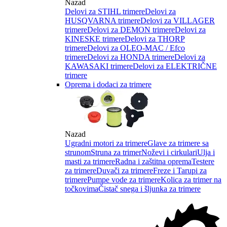
Nazad
Delovi za STIHL trimere
Delovi za
HUSQVARNA trimere
Delovi za VILLAGER
trimere
Delovi za DEMON trimere
Delovi za
KINESKE trimere
Delovi za THORP
trimere
Delovi za OLEO-MAC / Efco
trimere
Delovi za HONDA trimere
Delovi za
KAWASAKI trimere
Delovi za ELEKTRIČNE
trimere
Oprema i dodaci za trimere
Nazad
Ugradni motori za trimere
Glave za trimere sa
strunom
Struna za trimer
Noževi i cirkulari
Ulja i
masti za trimere
Radna i zaštitna oprema
Testere
za trimere
Duvači za trimere
Freze i Tarupi za
trimere
Pumpe vode za trimere
Kolica za trimer na
točkovima
Čistač snega i šljunka za trimere