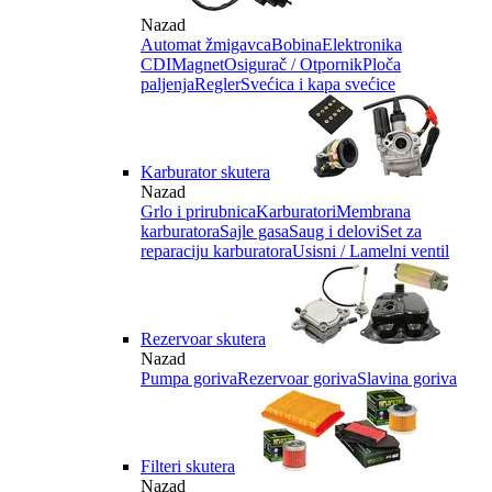
Nazad
Automat žmigavca
Bobina
Elektronika
CDI
Magnet
Osigurač / Otpornik
Ploča
paljenja
Regler
Svećica i kapa svećice
Karburator skutera
Nazad
Grlo i prirubnica
Karburatori
Membrana
karburatora
Sajle gasa
Saug i delovi
Set za
reparaciju karburatora
Usisni / Lamelni ventil
Rezervoar skutera
Nazad
Pumpa goriva
Rezervoar goriva
Slavina goriva
Filteri skutera
Nazad