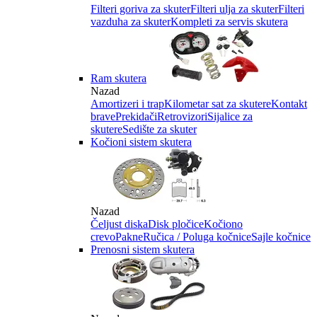
Filteri goriva za skuter
Filteri ulja za skuter
Filteri
vazduha za skuter
Kompleti za servis skutera
Ram skutera
Nazad
Amortizeri i trap
Kilometar sat za skutere
Kontakt
brave
Prekidači
Retrovizori
Sijalice za
skutere
Sedište za skuter
Kočioni sistem skutera
Nazad
Čeljust diska
Disk pločice
Kočiono
crevo
Pakne
Ručica / Poluga kočnice
Sajle kočnice
Prenosni sistem skutera