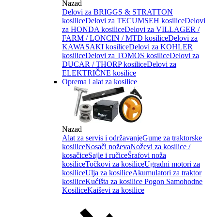
Nazad
Delovi za BRIGGS & STRATTON
kosilice
Delovi za TECUMSEH kosilice
Delovi
za HONDA kosilice
Delovi za VILLAGER /
FARM / LONCIN / MTD kosilice
Delovi za
KAWASAKI kosilice
Delovi za KOHLER
kosilice
Delovi za TOMOS kosilice
Delovi za
DUCAR / THORP kosilice
Delovi za
ELEKTRIČNE kosilice
Oprema i alat za kosilice
Nazad
Alat za servis i održavanje
Gume za traktorske
kosilice
Nosači noževa
Noževi za kosilice /
kosačice
Sajle i ručice
Šrafovi noža
kosilice
Točkovi za kosilice
Ugradni motori za
kosilice
Ulja za kosilice
Akumulatori za traktor
kosilice
Kućišta za kosilice
Pogon Samohodne
Kosilice
Kaiševi za kosilice