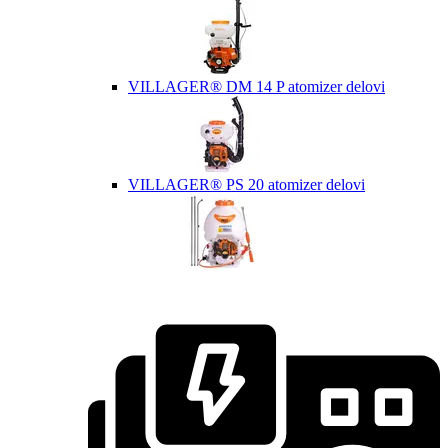
VILLAGER® DM 14 P atomizer delovi
VILLAGER® PS 20 atomizer delovi