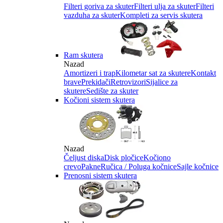
Filteri goriva za skuter
Filteri ulja za skuter
Filteri
vazduha za skuter
Kompleti za servis skutera
Ram skutera
Nazad
Amortizeri i trap
Kilometar sat za skutere
Kontakt
brave
Prekidači
Retrovizori
Sijalice za
skutere
Sedište za skuter
Kočioni sistem skutera
Nazad
Čeljust diska
Disk pločice
Kočiono
crevo
Pakne
Ručica / Poluga kočnice
Sajle kočnice
Prenosni sistem skutera