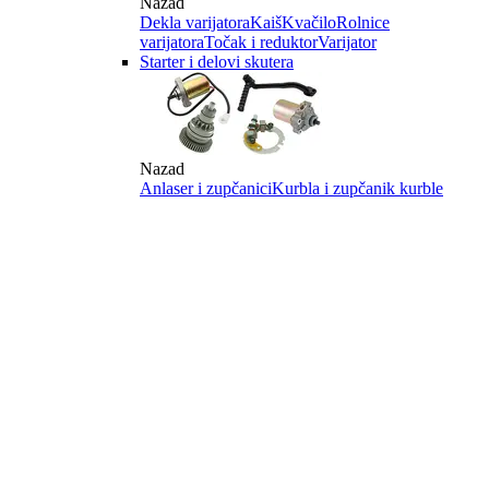
Nazad
Dekla varijatora
Kaiš
Kvačilo
Rolnice
varijatora
Točak i reduktor
Varijator
Starter i delovi skutera
Nazad
Anlaser i zupčanici
Kurbla i zupčanik kurble