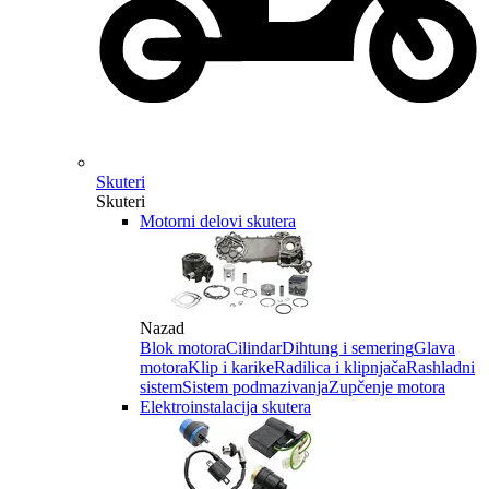
Skuteri
Skuteri
Motorni delovi skutera
Nazad
Blok motora
Cilindar
Dihtung i semering
Glava
motora
Klip i karike
Radilica i klipnjača
Rashladni
sistem
Sistem podmazivanja
Zupčenje motora
Elektroinstalacija skutera