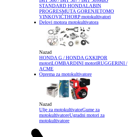
IMT 506 / IMT 507 / IMT 509
MIO
STANDARD HONDA
LABIN
PROGRES
MUTA GORENJE
TOMO
VINKOVIĆ
THORP motokultivatori
Delovi motora motokultivatora
Nazad
HONDA G / HONDA GX
KIPOR
motori
LOMBARDINI motori
RUGGERINI /
ACME
Oprema za motokultivatore
Nazad
Ulje za motokultivator
Gume za
motokultivatore
Ugradni motori za
motokultivatore