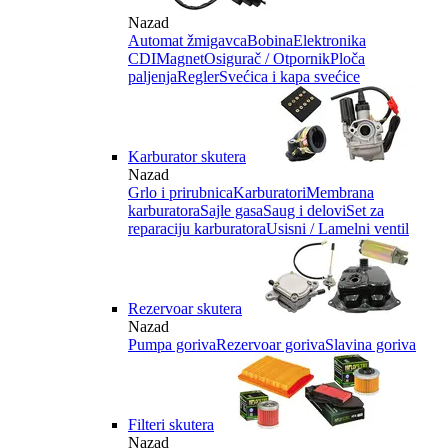
Nazad
Automat žmigavca
Bobina
Elektronika
CDI
Magnet
Osigurač / Otpornik
Ploča
paljenja
Regler
Svećica i kapa svećice
Karburator skutera
Nazad
Grlo i prirubnica
Karburatori
Membrana
karburatora
Sajle gasa
Saug i delovi
Set za
reparaciju karburatora
Usisni / Lamelni ventil
Rezervoar skutera
Nazad
Pumpa goriva
Rezervoar goriva
Slavina goriva
Filteri skutera
Nazad