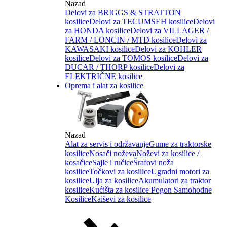
Nazad
Delovi za BRIGGS & STRATTON
kosilice
Delovi za TECUMSEH kosilice
Delovi
za HONDA kosilice
Delovi za VILLAGER /
FARM / LONCIN / MTD kosilice
Delovi za
KAWASAKI kosilice
Delovi za KOHLER
kosilice
Delovi za TOMOS kosilice
Delovi za
DUCAR / THORP kosilice
Delovi za
ELEKTRIČNE kosilice
Oprema i alat za kosilice
Nazad
Alat za servis i održavanje
Gume za traktorske
kosilice
Nosači noževa
Noževi za kosilice /
kosačice
Sajle i ručice
Šrafovi noža
kosilice
Točkovi za kosilice
Ugradni motori za
kosilice
Ulja za kosilice
Akumulatori za traktor
kosilice
Kućišta za kosilice
Pogon Samohodne
Kosilice
Kaiševi za kosilice