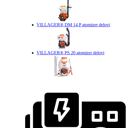
VILLAGER® DM 14 P atomizer delovi
VILLAGER® PS 20 atomizer delovi