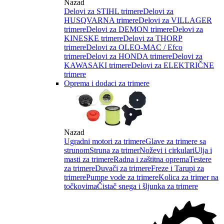
Nazad
Delovi za STIHL trimere
Delovi za
HUSQVARNA trimere
Delovi za VILLAGER
trimere
Delovi za DEMON trimere
Delovi za
KINESKE trimere
Delovi za THORP
trimere
Delovi za OLEO-MAC / Efco
trimere
Delovi za HONDA trimere
Delovi za
KAWASAKI trimere
Delovi za ELEKTRIČNE
trimere
Oprema i dodaci za trimere
Nazad
Ugradni motori za trimere
Glave za trimere sa
strunom
Struna za trimer
Noževi i cirkulari
Ulja i
masti za trimere
Radna i zaštitna oprema
Testere
za trimere
Duvači za trimere
Freze i Tarupi za
trimere
Pumpe vode za trimere
Kolica za trimer na
točkovima
Čistač snega i šljunka za trimere