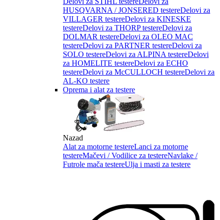
Delovi za STIHL testere
Delovi za
HUSQVARNA / JONSERED testere
Delovi za
VILLAGER testere
Delovi za KINESKE
testere
Delovi za THORP testere
Delovi za
DOLMAR testere
Delovi za OLEO MAC
testere
Delovi za PARTNER testere
Delovi za
SOLO testere
Delovi za ALPINA testere
Delovi
za HOMELITE testere
Delovi za ECHO
testere
Delovi za McCULLOCH testere
Delovi za
AL-KO testere
Oprema i alat za testere
Nazad
Alat za motorne testere
Lanci za motorne
testere
Mačevi / Vodilice za testere
Navlake /
Futrole mača testere
Ulja i masti za testere