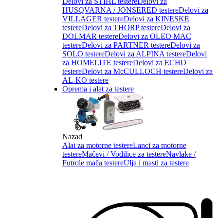
Delovi za STIHL testere
Delovi za
HUSQVARNA / JONSERED testere
Delovi za
VILLAGER testere
Delovi za KINESKE
testere
Delovi za THORP testere
Delovi za
DOLMAR testere
Delovi za OLEO MAC
testere
Delovi za PARTNER testere
Delovi za
SOLO testere
Delovi za ALPINA testere
Delovi
za HOMELITE testere
Delovi za ECHO
testere
Delovi za McCULLOCH testere
Delovi za
AL-KO testere
Oprema i alat za testere
Nazad
Alat za motorne testere
Lanci za motorne
testere
Mačevi / Vodilice za testere
Navlake /
Futrole mača testere
Ulja i masti za testere