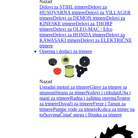
Nazad
Delovi za STIHL trimere
Delovi za
HUSQVARNA trimere
Delovi za VILLAGER
trimere
Delovi za DEMON trimere
Delovi za
KINESKE trimere
Delovi za THORP
trimere
Delovi za OLEO-MAC / Efco
trimere
Delovi za HONDA trimere
Delovi za
KAWASAKI trimere
Delovi za ELEKTRIČNE
trimere
Oprema i dodaci za trimere
Nazad
Ugradni motori za trimere
Glave za trimere sa
strunom
Struna za trimer
Noževi i cirkulari
Ulja i
masti za trimere
Radna i zaštitna oprema
Testere
za trimere
Duvači za trimere
Freze i Tarupi za
trimere
Pumpe vode za trimere
Kolica za trimer na
točkovima
Čistač snega i šljunka za trimere