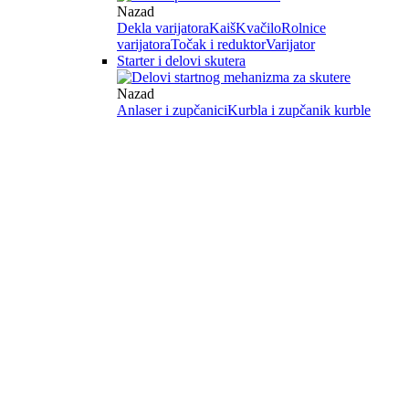
Nazad
Dekla varijatora
Kaiš
Kvačilo
Rolnice
varijatora
Točak i reduktor
Varijator
Starter i delovi skutera
Nazad
Anlaser i zupčanici
Kurbla i zupčanik kurble