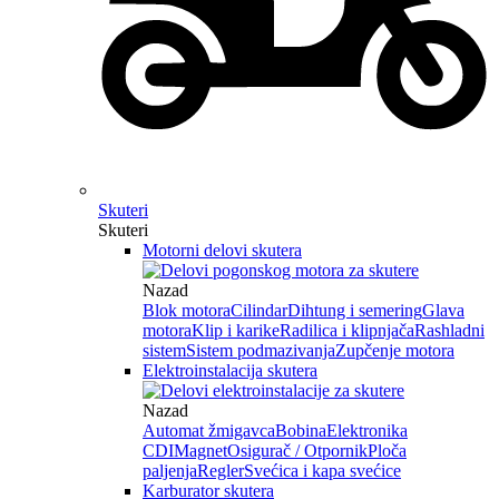
Skuteri
Skuteri
Motorni delovi skutera
Nazad
Blok motora
Cilindar
Dihtung i semering
Glava
motora
Klip i karike
Radilica i klipnjača
Rashladni
sistem
Sistem podmazivanja
Zupčenje motora
Elektroinstalacija skutera
Nazad
Automat žmigavca
Bobina
Elektronika
CDI
Magnet
Osigurač / Otpornik
Ploča
paljenja
Regler
Svećica i kapa svećice
Karburator skutera