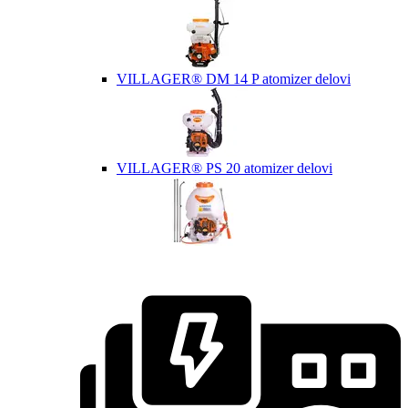
VILLAGER® DM 14 P atomizer delovi
VILLAGER® PS 20 atomizer delovi