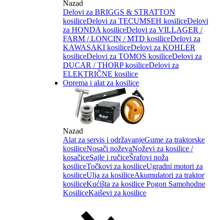
Nazad
Delovi za BRIGGS & STRATTON
kosilice
Delovi za TECUMSEH kosilice
Delovi
za HONDA kosilice
Delovi za VILLAGER /
FARM / LONCIN / MTD kosilice
Delovi za
KAWASAKI kosilice
Delovi za KOHLER
kosilice
Delovi za TOMOS kosilice
Delovi za
DUCAR / THORP kosilice
Delovi za
ELEKTRIČNE kosilice
Oprema i alat za kosilice
Nazad
Alat za servis i održavanje
Gume za traktorske
kosilice
Nosači noževa
Noževi za kosilice /
kosačice
Sajle i ručice
Šrafovi noža
kosilice
Točkovi za kosilice
Ugradni motori za
kosilice
Ulja za kosilice
Akumulatori za traktor
kosilice
Kućišta za kosilice
Pogon Samohodne
Kosilice
Kaiševi za kosilice