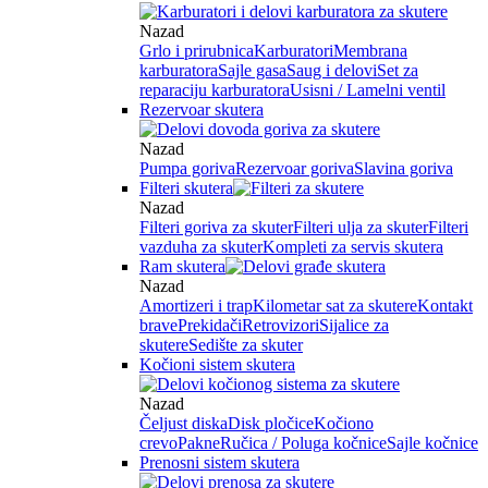
Nazad
Grlo i prirubnica
Karburatori
Membrana
karburatora
Sajle gasa
Saug i delovi
Set za
reparaciju karburatora
Usisni / Lamelni ventil
Rezervoar skutera
Nazad
Pumpa goriva
Rezervoar goriva
Slavina goriva
Filteri skutera
Nazad
Filteri goriva za skuter
Filteri ulja za skuter
Filteri
vazduha za skuter
Kompleti za servis skutera
Ram skutera
Nazad
Amortizeri i trap
Kilometar sat za skutere
Kontakt
brave
Prekidači
Retrovizori
Sijalice za
skutere
Sedište za skuter
Kočioni sistem skutera
Nazad
Čeljust diska
Disk pločice
Kočiono
crevo
Pakne
Ručica / Poluga kočnice
Sajle kočnice
Prenosni sistem skutera