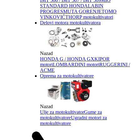
IMT 506 / IMT 507 / IMT 509
MIO
STANDARD HONDA
LABIN
PROGRES
MUTA GORENJE
TOMO
VINKOVIĆ
THORP motokultivatori
Delovi motora motokultivatora
Nazad
HONDA G / HONDA GX
KIPOR
motori
LOMBARDINI motori
RUGGERINI /
ACME
Oprema za motokultivatore
Nazad
Ulje za motokultivator
Gume za
motokultivatore
Ugradni motori za
motokultivatore