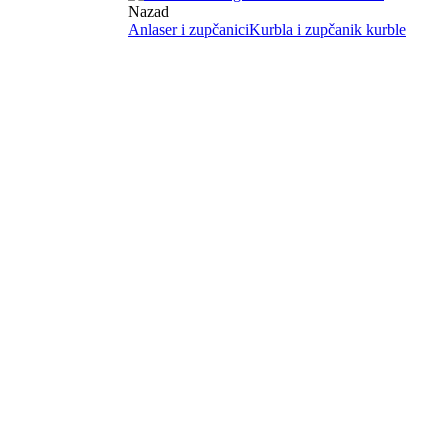
Nazad
Anlaser i zupčanici
Kurbla i zupčanik kurble