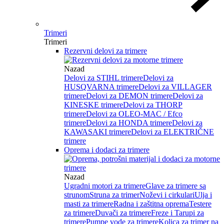
Trimeri
Trimeri
Rezervni delovi za trimere
Nazad
Delovi za STIHL trimere
Delovi za
HUSQVARNA trimere
Delovi za VILLAGER
trimere
Delovi za DEMON trimere
Delovi za
KINESKE trimere
Delovi za THORP
trimere
Delovi za OLEO-MAC / Efco
trimere
Delovi za HONDA trimere
Delovi za
KAWASAKI trimere
Delovi za ELEKTRIČNE
trimere
Oprema i dodaci za trimere
Nazad
Ugradni motori za trimere
Glave za trimere sa
strunom
Struna za trimer
Noževi i cirkulari
Ulja i
masti za trimere
Radna i zaštitna oprema
Testere
za trimere
Duvači za trimere
Freze i Tarupi za
trimere
Pumpe vode za trimere
Kolica za trimer na