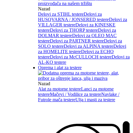
Nazad
Delovi za STIHL testere
Delovi za
HUSQVARNA / JONSERED testere
Delovi za
VILLAGER testere
Delovi za KINESKE
testere
Delovi za THORP testere
Delovi za
DOLMAR testere
Delovi za OLEO MAC
testere
Delovi za PARTNER testere
Delovi za
SOLO testere
Delovi za ALPINA testere
Delovi
za HOMELITE testere
Delovi za ECHO
testere
Delovi za McCULLOCH testere
Delovi za
AL-KO testere
Oprema i alat za testere
Nazad
Alat za motorne testere
Lanci za motorne
testere
Mačevi / Vodilice za testere
Navlake /
Futrole mača testere
Ulja i masti za testere