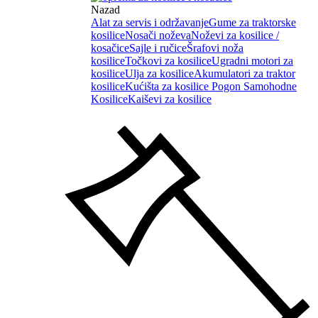
Nazad
Alat za servis i održavanje
Gume za traktorske
kosilice
Nosači noževa
Noževi za kosilice /
kosačice
Sajle i ručice
Šrafovi noža
kosilice
Točkovi za kosilice
Ugradni motori za
kosilice
Ulja za kosilice
Akumulatori za traktor
kosilice
Kućišta za kosilice
Pogon Samohodne
Kosilice
Kaiševi za kosilice