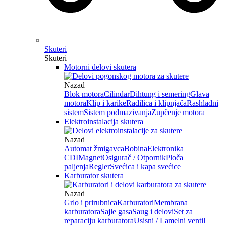
Skuteri
Skuteri
Motorni delovi skutera
Nazad
Blok motora
Cilindar
Dihtung i semering
Glava
motora
Klip i karike
Radilica i klipnjača
Rashladni
sistem
Sistem podmazivanja
Zupčenje motora
Elektroinstalacija skutera
Nazad
Automat žmigavca
Bobina
Elektronika
CDI
Magnet
Osigurač / Otpornik
Ploča
paljenja
Regler
Svećica i kapa svećice
Karburator skutera
Nazad
Grlo i prirubnica
Karburatori
Membrana
karburatora
Sajle gasa
Saug i delovi
Set za
reparaciju karburatora
Usisni / Lamelni ventil