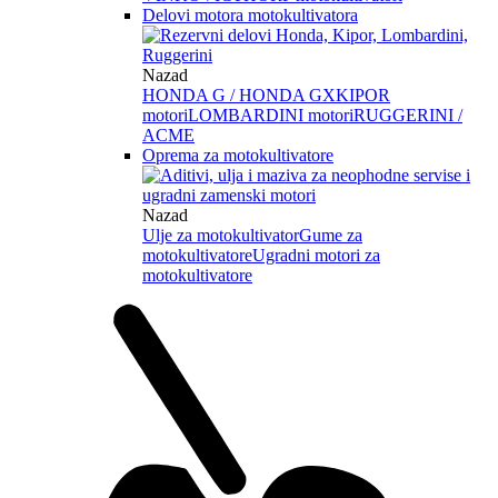
Delovi motora motokultivatora
Nazad
HONDA G / HONDA GX
KIPOR
motori
LOMBARDINI motori
RUGGERINI /
ACME
Oprema za motokultivatore
Nazad
Ulje za motokultivator
Gume za
motokultivatore
Ugradni motori za
motokultivatore