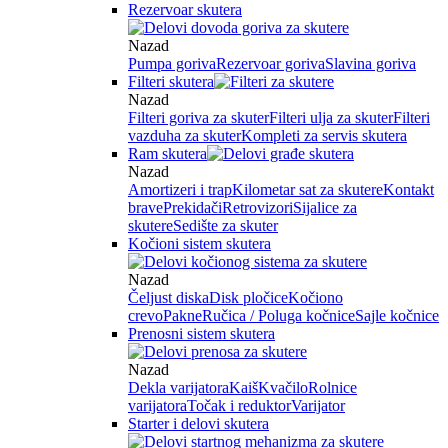
Rezervoar skutera
Nazad
Pumpa goriva
Rezervoar goriva
Slavina goriva
Filteri skutera
Nazad
Filteri goriva za skuter
Filteri ulja za skuter
Filteri
vazduha za skuter
Kompleti za servis skutera
Ram skutera
Nazad
Amortizeri i trap
Kilometar sat za skutere
Kontakt
brave
Prekidači
Retrovizori
Sijalice za
skutere
Sedište za skuter
Kočioni sistem skutera
Nazad
Čeljust diska
Disk pločice
Kočiono
crevo
Pakne
Ručica / Poluga kočnice
Sajle kočnice
Prenosni sistem skutera
Nazad
Dekla varijatora
Kaiš
Kvačilo
Rolnice
varijatora
Točak i reduktor
Varijator
Starter i delovi skutera