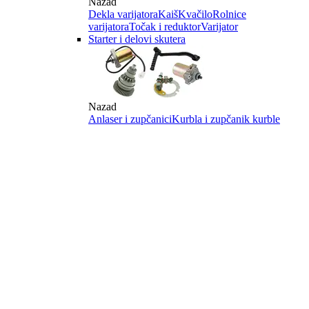
Nazad
Dekla varijatora
Kaiš
Kvačilo
Rolnice
varijatora
Točak i reduktor
Varijator
Starter i delovi skutera
Nazad
Anlaser i zupčanici
Kurbla i zupčanik kurble