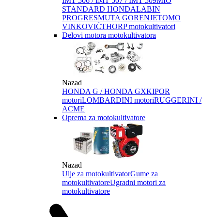
IMT 506 / IMT 507 / IMT 509
MIO
STANDARD HONDA
LABIN
PROGRES
MUTA GORENJE
TOMO
VINKOVIĆ
THORP motokultivatori
Delovi motora motokultivatora
Nazad
HONDA G / HONDA GX
KIPOR
motori
LOMBARDINI motori
RUGGERINI /
ACME
Oprema za motokultivatore
Nazad
Ulje za motokultivator
Gume za
motokultivatore
Ugradni motori za
motokultivatore