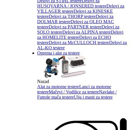
Delovi za STIHL testere
Delovi za
HUSQVARNA / JONSERED testere
Delovi za
VILLAGER testere
Delovi za KINESKE
testere
Delovi za THORP testere
Delovi za
DOLMAR testere
Delovi za OLEO MAC
testere
Delovi za PARTNER testere
Delovi za
SOLO testere
Delovi za ALPINA testere
Delovi
za HOMELITE testere
Delovi za ECHO
testere
Delovi za McCULLOCH testere
Delovi za
AL-KO testere
Oprema i alat za testere
Nazad
Alat za motorne testere
Lanci za motorne
testere
Mačevi / Vodilice za testere
Navlake /
Futrole mača testere
Ulja i masti za testere