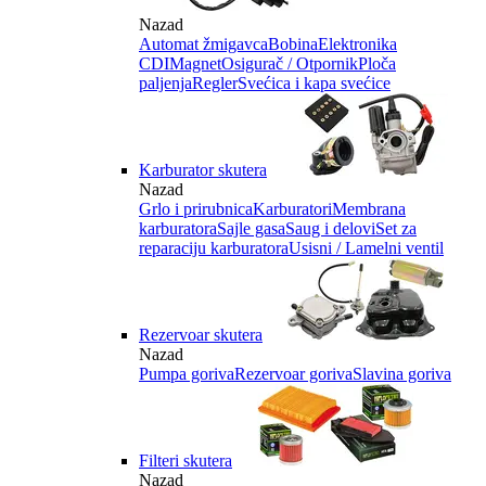
Nazad
Automat žmigavca
Bobina
Elektronika
CDI
Magnet
Osigurač / Otpornik
Ploča
paljenja
Regler
Svećica i kapa svećice
Karburator skutera
Nazad
Grlo i prirubnica
Karburatori
Membrana
karburatora
Sajle gasa
Saug i delovi
Set za
reparaciju karburatora
Usisni / Lamelni ventil
Rezervoar skutera
Nazad
Pumpa goriva
Rezervoar goriva
Slavina goriva
Filteri skutera
Nazad