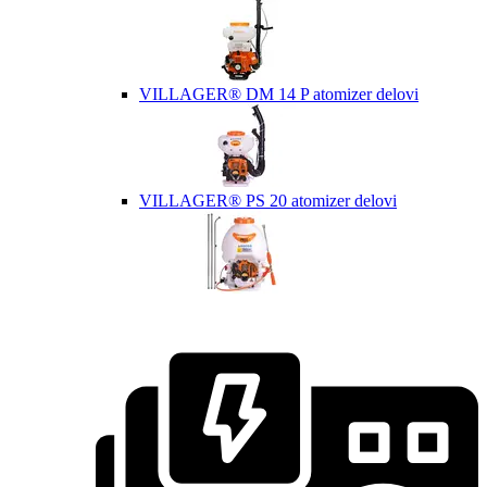
VILLAGER® DM 14 P atomizer delovi
VILLAGER® PS 20 atomizer delovi