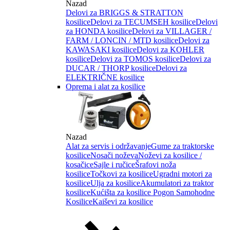
Nazad
Delovi za BRIGGS & STRATTON
kosilice
Delovi za TECUMSEH kosilice
Delovi
za HONDA kosilice
Delovi za VILLAGER /
FARM / LONCIN / MTD kosilice
Delovi za
KAWASAKI kosilice
Delovi za KOHLER
kosilice
Delovi za TOMOS kosilice
Delovi za
DUCAR / THORP kosilice
Delovi za
ELEKTRIČNE kosilice
Oprema i alat za kosilice
Nazad
Alat za servis i održavanje
Gume za traktorske
kosilice
Nosači noževa
Noževi za kosilice /
kosačice
Sajle i ručice
Šrafovi noža
kosilice
Točkovi za kosilice
Ugradni motori za
kosilice
Ulja za kosilice
Akumulatori za traktor
kosilice
Kućišta za kosilice
Pogon Samohodne
Kosilice
Kaiševi za kosilice