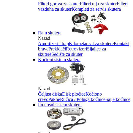
Filteri goriva za skuter
Filteri ulja za skuter
Filteri
vazduha za skuter
Kompleti za servis skutera
Ram skutera
Nazad
Amortizeri i trap
Kilometar sat za skutere
Kontakt
brave
Prekidači
Retrovizori
Sijalice za
skutere
Sedište za skuter
Kočioni sistem skutera
Nazad
Čeljust diska
Disk pločice
Kočiono
crevo
Pakne
Ručica / Poluga kočnice
Sajle kočnice
Prenosni sistem skutera