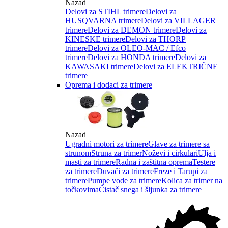
Nazad
Delovi za STIHL trimere
Delovi za
HUSQVARNA trimere
Delovi za VILLAGER
trimere
Delovi za DEMON trimere
Delovi za
KINESKE trimere
Delovi za THORP
trimere
Delovi za OLEO-MAC / Efco
trimere
Delovi za HONDA trimere
Delovi za
KAWASAKI trimere
Delovi za ELEKTRIČNE
trimere
Oprema i dodaci za trimere
Nazad
Ugradni motori za trimere
Glave za trimere sa
strunom
Struna za trimer
Noževi i cirkulari
Ulja i
masti za trimere
Radna i zaštitna oprema
Testere
za trimere
Duvači za trimere
Freze i Tarupi za
trimere
Pumpe vode za trimere
Kolica za trimer na
točkovima
Čistač snega i šljunka za trimere