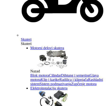
Skuteri
Skuteri
Motorni delovi skutera
Nazad
Blok motora
Cilindar
Dihtung i semering
Glava
motora
Klip i karike
Radilica i klipnjača
Rashladni
sistem
Sistem podmazivanja
Zupčenje motora
Elektroinstalacija skutera