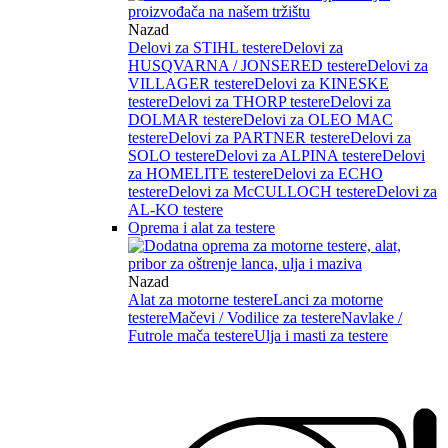
Nazad
Delovi za STIHL testere
Delovi za
HUSQVARNA / JONSERED testere
Delovi za
VILLAGER testere
Delovi za KINESKE
testere
Delovi za THORP testere
Delovi za
DOLMAR testere
Delovi za OLEO MAC
testere
Delovi za PARTNER testere
Delovi za
SOLO testere
Delovi za ALPINA testere
Delovi
za HOMELITE testere
Delovi za ECHO
testere
Delovi za McCULLOCH testere
Delovi za
AL-KO testere
Oprema i alat za testere
Nazad
Alat za motorne testere
Lanci za motorne
testere
Mačevi / Vodilice za testere
Navlake /
Futrole mača testere
Ulja i masti za testere