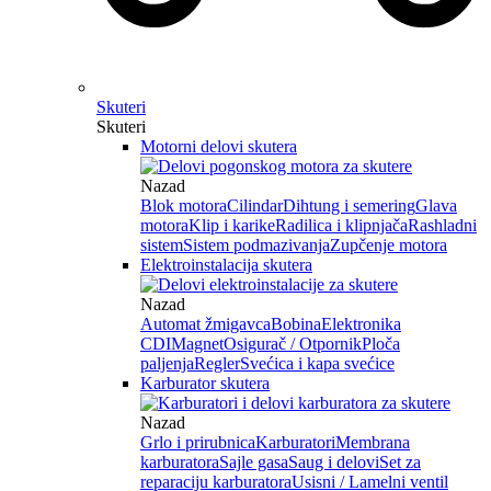
Skuteri
Skuteri
Motorni delovi skutera
Nazad
Blok motora
Cilindar
Dihtung i semering
Glava
motora
Klip i karike
Radilica i klipnjača
Rashladni
sistem
Sistem podmazivanja
Zupčenje motora
Elektroinstalacija skutera
Nazad
Automat žmigavca
Bobina
Elektronika
CDI
Magnet
Osigurač / Otpornik
Ploča
paljenja
Regler
Svećica i kapa svećice
Karburator skutera
Nazad
Grlo i prirubnica
Karburatori
Membrana
karburatora
Sajle gasa
Saug i delovi
Set za
reparaciju karburatora
Usisni / Lamelni ventil