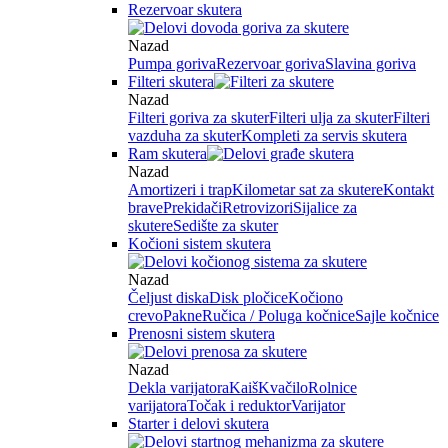
Rezervoar skutera
Nazad
Pumpa goriva
Rezervoar goriva
Slavina goriva
Filteri skutera
Nazad
Filteri goriva za skuter
Filteri ulja za skuter
Filteri
vazduha za skuter
Kompleti za servis skutera
Ram skutera
Nazad
Amortizeri i trap
Kilometar sat za skutere
Kontakt
brave
Prekidači
Retrovizori
Sijalice za
skutere
Sedište za skuter
Kočioni sistem skutera
Nazad
Čeljust diska
Disk pločice
Kočiono
crevo
Pakne
Ručica / Poluga kočnice
Sajle kočnice
Prenosni sistem skutera
Nazad
Dekla varijatora
Kaiš
Kvačilo
Rolnice
varijatora
Točak i reduktor
Varijator
Starter i delovi skutera