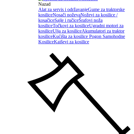
Nazad
Alat za servis i održavanje
Gume za traktorske
kosilice
Nosači noževa
Noževi za kosilice /
kosačice
Sajle i ručice
Šrafovi noža
kosilice
Točkovi za kosilice
Ugradni motori za
kosilice
Ulja za kosilice
Akumulatori za traktor
kosilice
Kućišta za kosilice
Pogon Samohodne
Kosilice
Kaiševi za kosilice