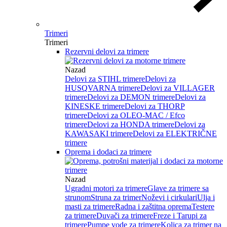
Trimeri
Trimeri
Rezervni delovi za trimere
Nazad
Delovi za STIHL trimere
Delovi za
HUSQVARNA trimere
Delovi za VILLAGER
trimere
Delovi za DEMON trimere
Delovi za
KINESKE trimere
Delovi za THORP
trimere
Delovi za OLEO-MAC / Efco
trimere
Delovi za HONDA trimere
Delovi za
KAWASAKI trimere
Delovi za ELEKTRIČNE
trimere
Oprema i dodaci za trimere
Nazad
Ugradni motori za trimere
Glave za trimere sa
strunom
Struna za trimer
Noževi i cirkulari
Ulja i
masti za trimere
Radna i zaštitna oprema
Testere
za trimere
Duvači za trimere
Freze i Tarupi za
trimere
Pumpe vode za trimere
Kolica za trimer na