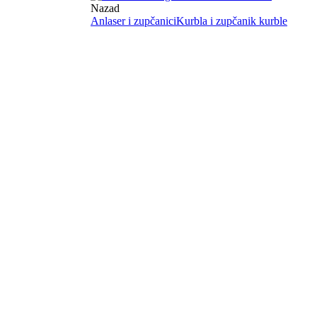
Nazad
Anlaser i zupčanici
Kurbla i zupčanik kurble