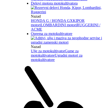
Delovi motora motokultivatora
Nazad
HONDA G / HONDA GX
KIPOR
motori
LOMBARDINI motori
RUGGERINI /
ACME
Oprema za motokultivatore
Nazad
Ulje za motokultivator
Gume za
motokultivatore
Ugradni motori za
motokultivatore